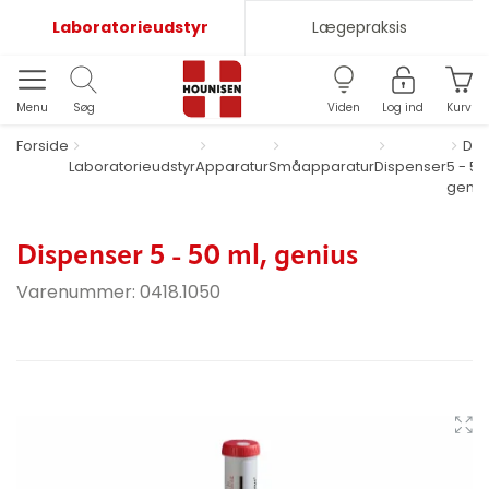
Laboratorieudstyr
Lægepraksis
Menu
Søg
Viden
Log ind
Kurv
Forside
Dis
Laboratorieudstyr
Apparatur
Småapparatur
Dispenser
5 - 50
geniu
Dispenser 5 - 50 ml, genius
Varenummer:
0418.1050