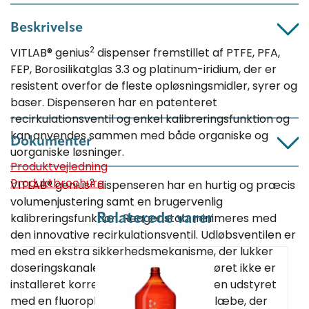
Beskrivelse
2
VITLAB® genius
dispenser fremstillet af PTFE, PFA,
FEP, Borosilikatglas 3.3 og platinum-iridium, der er
resistent overfor de fleste opløsningsmidler, syrer og
baser. Dispenseren har en patenteret
recirkulationsventil og enkel kalibreringsfunktion og
kan anvendes sammen med både organiske og
Dokumenter
uorganiske løsninger.
Produktvejledning
Produktbrochure
2
VITLAB® genius
dispenseren har en hurtig og præcis
volumenjustering samt en brugervenlig
kalibreringsfunktion. Reagenstab minimeres med
Relaterede varer
den innovative recirkulationsventil. Udløbsventilen er
med en ekstra sikkerhedsmekanisme, der lukker
doseringskanalen, hvis dispenseringsrøret ikke er
installeret korrekt. Dertil er dispenseren udstyret
med en fluoroplastisk (PFA) tætningslæbe, der