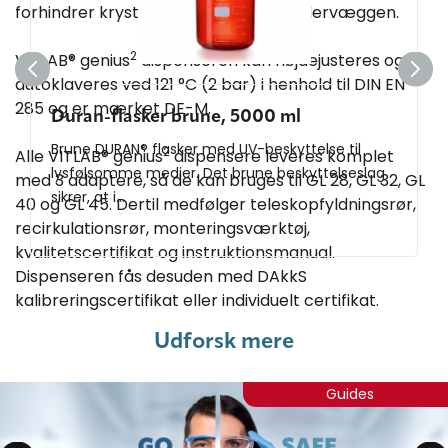
forhindrer krystalopbygning på cylindervæggen.
2
VITLAB® genius
dispenseren kan højdejusteres og
autoklaveres ved 121 °C (2 bar) i henhold til DIN EN
285 og er mærket DE-M.
Duran-flasker brune, 5000 ml
Brune DURAN® flasker med UV-beskyttelse til
2
Alle VITLAB® genius
dispensere leveres komplet
lysfølsomme medier. Det brune beskyttelseslag
med 3 adaptere, så de kan bruges til GL 28, GL 32, GL
sikrer, at i...
40 og GL 45. Dertil medfølger teleskopfyldningsrør,
recirkulationsrør, monteringsværktøj,
kvalitetscertifikat og instruktionsmanual.
Dispenseren fås desuden med DAkkS
kalibreringscertifikat eller individuelt certifikat.
Udforsk mere
Guides