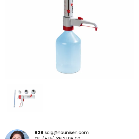
B2B
salg@hounisen.com
Tlf. (+45) 86 21 08 00