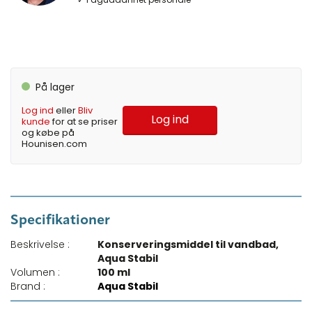
På lager
Log ind
eller
Bliv
Log ind
kunde
for at se priser
og købe på
Hounisen.com
Specifikationer
Beskrivelse :
Konserveringsmiddel til vandbad,
Aqua Stabil
Volumen :
100 ml
Brand :
Aqua Stabil