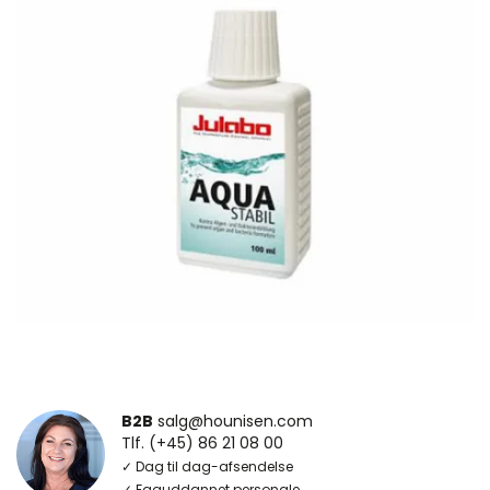
B2B
salg@hounisen.com
Tlf. (+45) 86 21 08 00
✓ Dag til dag-afsendelse
✓ Faguddannet personale