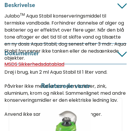
Beskrivelse
TM
Julabo
Aqua Stabil konserveringsmiddel til
termiske vandbade. Forhindrer dannelse af alger og
bakterier og er effektivt over flere uger. Når den blå
tone aftager er det tid til at skifte vand og tilsætte
en ny dosis Aqua Stabil, dog senest efter 3 mdr.. Aqua
Stabil forurener ikke tanken eller de nedsænkede
Dokumenter
objekter.
MSDS Sikkerhedsdatablad
Drøj i brug, kun 2 ml Aqua Stabil til 1 liter vand.
Påvirker ikke metaller som jern, kobber, zink,
Relaterede varer
aluminium, krom og nikkel. Sammenlignet med andre
konserveringsmidler er den elektriske ledning lav.
Anvend ikke sammen med siliconeslanger.