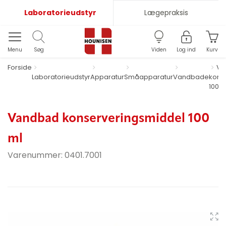
Laboratorieudstyr
Lægepraksis
Menu
Søg
Viden
Log ind
Kurv
Forside
Va
Laboratorieudstyr
Apparatur
Småapparatur
Vandbade
kons
100 m
Vandbad konserveringsmiddel 100
ml
Varenummer:
0401.7001