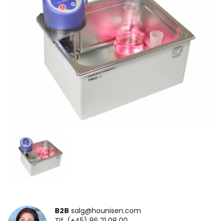
B2B
salg@hounisen.com
Tlf. (+45) 86 21 08 00