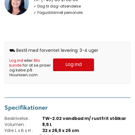
✓ Dag til dag-afsendelse
✓ Faguddannet personale
⛟ Bestil med forventet levering: 3-4 uger
Log ind
eller
Bliv
Log ind
kunde
for at se priser
og købe på
Hounisen.com
Specifikationer
Beskrivelse :
TW-2.02 vandbad m/ rustfrit stålkar
Volumen :
8,5 L
Ydre L x B x H :
32 x 26,5 x 26 cm