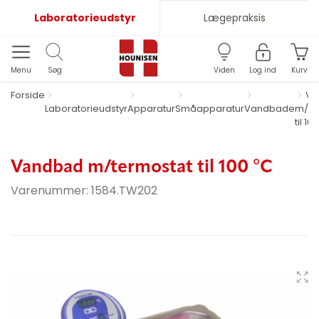
Laboratorieudstyr
Lægepraksis
Menu
Søg
Viden
Log ind
Kurv
Forside
Va
Laboratorieudstyr
Apparatur
Småapparatur
Vandbade
m/te
til 10
Vandbad m/termostat til 100 °C
Varenummer:
1584.TW202