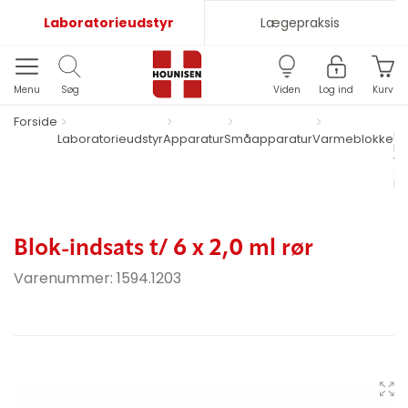
Laboratorieudstyr
Lægepraksis
Menu
Søg
Viden
Log ind
Kurv
Forside
Di
Laboratorieudstyr
Apparatur
Småapparatur
Varmeblokke
k
va
Si
Do
Blok-indsats t/ 6 x 2,0 ml rør
Varenummer:
1594.1203