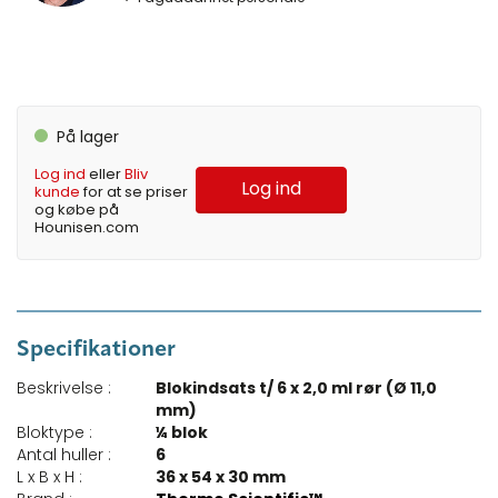
På lager
Log ind
eller
Bliv
Log ind
kunde
for at se priser
og købe på
Hounisen.com
Specifikationer
Beskrivelse :
Blokindsats t/ 6 x 2,0 ml rør (Ø 11,0
mm)
Bloktype :
¼ blok
Antal huller :
6
L x B x H :
36 x 54 x 30 mm