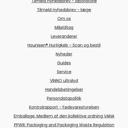
Tilmeld nyhedsbrev - laboratorie
Tilmeld nyhedsbrev - læge
Om os
Miljøtiltag
Leverandører
Hounisen® Hurtigkøb - Scan og bestil
Nyheder
Guides
Service
VINNO ultralyd
Handelsbetingelser
Persondatapolitik
Kontrolrapport - Fødevarestyrelsen
Emballage: Medlem af den kollektive ordning VANA
PPWR: Packaging and Packaging Waste Regulation