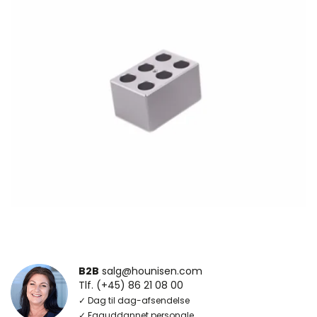
B2B
salg@hounisen.com
Tlf. (+45) 86 21 08 00
✓ Dag til dag-afsendelse
✓ Faguddannet personale