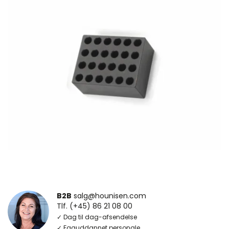
B2B
salg@hounisen.com
Tlf. (+45) 86 21 08 00
✓ Dag til dag-afsendelse
✓ Faguddannet personale