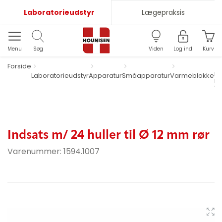
Laboratorieudstyr
Lægepraksis
Menu
Søg
Viden
Log ind
Kurv
Forside
Di
Laboratorieudstyr
Apparatur
Småapparatur
Varmeblokke
m
va
Indsats m/ 24 huller til Ø 12 mm rør
Varenummer:
1594.1007