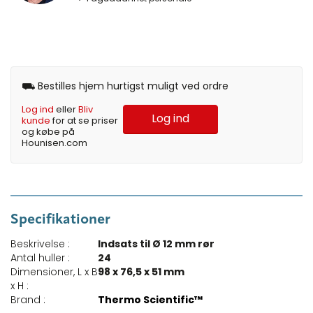
⛟ Bestilles hjem hurtigst muligt ved ordre
Log ind
eller
Bliv
Log ind
kunde
for at se priser
og købe på
Hounisen.com
Specifikationer
Beskrivelse :
Indsats til Ø 12 mm rør
Antal huller :
24
Dimensioner, L x B
98 x 76,5 x 51 mm
x H :
Brand :
Thermo Scientific™