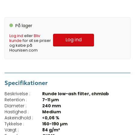
På lager
Log ind
eller
Bliv
Log ind
kunde
for at se priser
og købe på
Hounisen.com
Specifikationer
Beskrivelse :
Runde low-ash filter, chmlab
Retention :
7-11 µm
Diameter :
240 mm
Hastighed :
Medium
Askeindhold :
<0,06 %
Tykkelse :
160-190 µm
Vægt :
84 g/m²