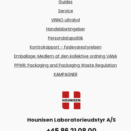
Guides
Service
VINNO ultralyd
Handelsbetingelser
Persondatapolitik
Kontrolrapport - Fødevarestyrelsen
Emballage: Medlem af den kollektive ordning VANA
PPWR: Packaging and Packaging Waste Regulation
KAMPAGNER
Hounisen Laboratorieudstyr A/S
+45 86 21 08 00