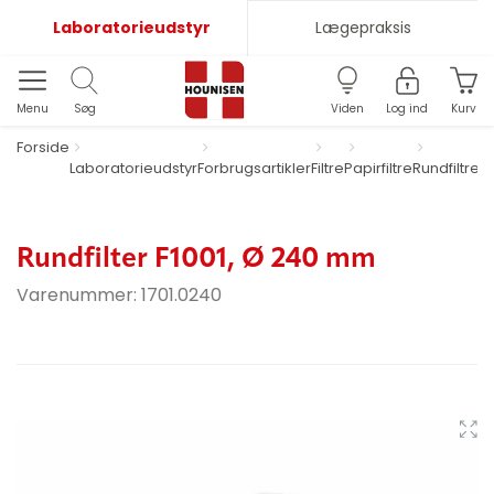
Laboratorieudstyr
Lægepraksis
Menu
Søg
Viden
Log ind
Kurv
Forside
Laboratorieudstyr
Forbrugsartikler
Filtre
Papirfiltre
Rundfiltre
F1
m
Rundfilter F1001, Ø 240 mm
Varenummer:
1701.0240