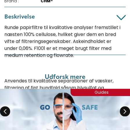
Brand :
CHM®
Beskrivelse
Runde papirfiltre til kvalitative analyser fremstillet i
næsten 100% cellulose, hvilket giver dem en bred
vifte af filtreringsegenskaber. Askeindholdet er
under 0,06%. F1001 er et meget brugt filter med
medium retention og flowrate.
Udforsk mere
Anvendes til kvalitative separationer af væsker,
filtrering af fint bundfald såsom blysulfat og
Guides
Kaliumkarbonat og til mange andre applikationer i
laboratoriet. F1001 filteret er vidt anvendt i
fødevareindustrien og derudover anvendes det til
jordanalyser og frøprøvning i landbruget samt ved
overvågning af luftforurening og gasdetektion.