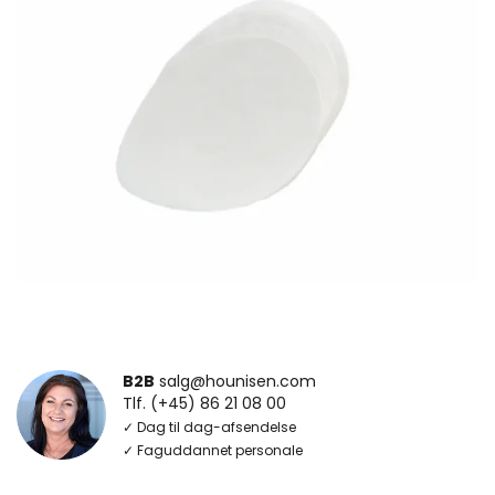
B2B
salg@hounisen.com
Tlf. (+45) 86 21 08 00
✓ Dag til dag-afsendelse
✓ Faguddannet personale