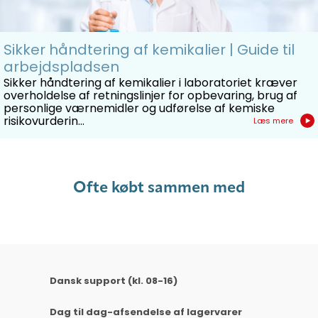
100 stk/pakke.
Sikker håndtering af kemikalier | Guide til
arbejdspladsen
Sikker håndtering af kemikalier i laboratoriet kræver
overholdelse af retningslinjer for opbevaring, brug af
Kvalitative filtre findes som ark, rundefiltre og
personlige værnemidler og udførelse af kemiske
risikovurderin...
Læs mere
foldede filtre.
Ofte købt sammen med
Dansk support (kl. 08-16)
Dag til dag-afsendelse af lagervarer