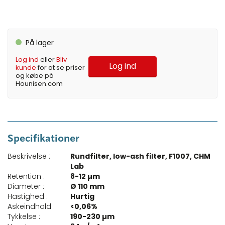
På lager
Log ind
eller
Bliv
Log ind
kunde
for at se priser
og købe på
Hounisen.com
Specifikationer
Beskrivelse :
Rundfilter, low-ash filter, F1007, CHM
Lab
Retention :
8-12 µm
Diameter :
Ø 110 mm
Hastighed :
Hurtig
Askeindhold :
<0,06%
Tykkelse :
190-230 µm