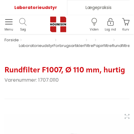
Laboratorieudstyr
Lægepraksis
Menu
Søg
Viden
Log ind
Kurv
Forside
Laboratorieudstyr
Forbrugsartikler
Filtre
Papirfiltre
Rundfiltre
F1
m
Rundfilter F1007, Ø 110 mm, hurtig
Varenummer:
1707.0110