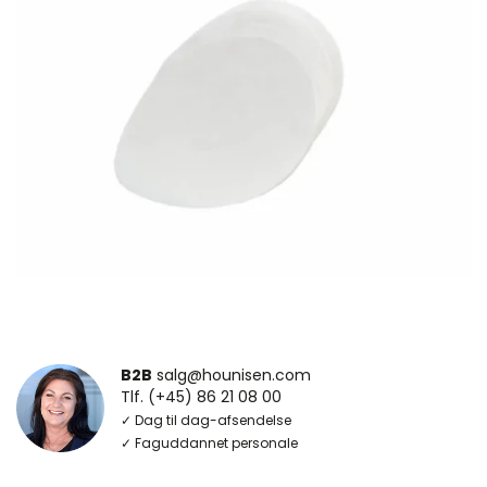
B2B
salg@hounisen.com
Tlf. (+45) 86 21 08 00
✓ Dag til dag-afsendelse
✓ Faguddannet personale