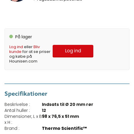
På lager
Log ind
eller
Bliv
Log ind
kunde
for at se priser
og købe på
Hounisen.com
Specifikationer
Beskrivelse :
Indsats til Ø 20 mm rør
Antal huller :
12
Dimensioner, L x B
98 x 76,5 x 51 mm
x H :
Brand :
Thermo Scientific™