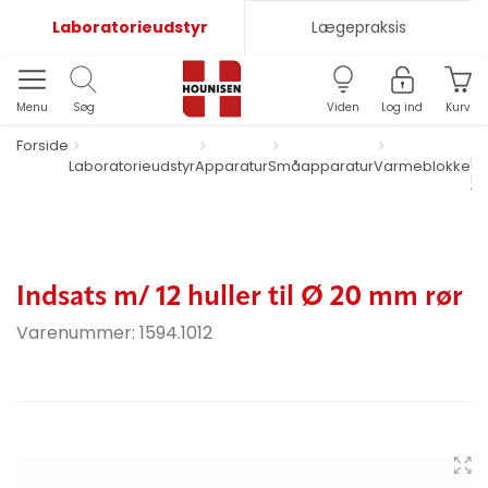
Laboratorieudstyr
Lægepraksis
Menu
Søg
Viden
Log ind
Kurv
Forside
Di
Laboratorieudstyr
Apparatur
Småapparatur
Varmeblokke
m
va
Indsats m/ 12 huller til Ø 20 mm rør
Varenummer:
1594.1012