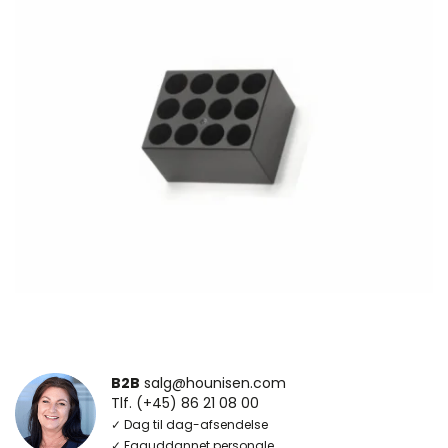
B2B
salg@hounisen.com
Tlf. (+45) 86 21 08 00
✓ Dag til dag-afsendelse
✓ Faguddannet personale