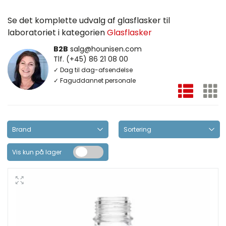
Se det komplette udvalg af glasflasker til
laboratoriet i kategorien
Glasflasker
B2B
salg@hounisen.com
Tlf. (+45) 86 21 08 00
✓ Dag til dag-afsendelse
✓ Faguddannet personale
Vis kun på lager