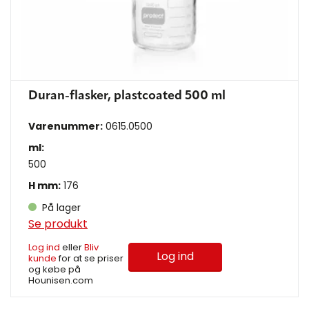
Duran-flasker, plastcoated 500 ml
Varenummer:
0615.0500
ml:
500
H mm:
176
På lager
Se produkt
Log ind
eller
Bliv
Log ind
kunde
for at se priser
og købe på
Hounisen.com