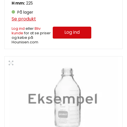
H mm:
225
På lager
Se produkt
Log ind
eller
Bliv
Log ind
kunde
for at se priser
og købe på
Hounisen.com