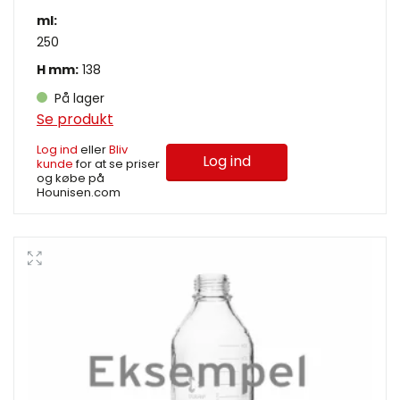
ml:
250
H mm:
138
På lager
Se produkt
Log ind
eller
Bliv
Log ind
kunde
for at se priser
og købe på
Hounisen.com