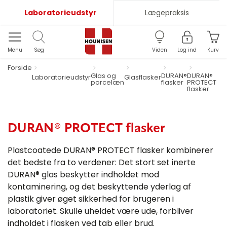
Laboratorieudstyr
Lægepraksis
Menu
Søg
Viden
Log ind
Kurv
Forside
Glas og
DURAN®
DURAN®
Laboratorieudstyr
Glasflasker
porcelæn
flasker
PROTECT
flasker
DURAN® PROTECT flasker
Plastcoatede DURAN® PROTECT flasker kombinerer
det bedste fra to verdener: Det stort set inerte
DURAN® glas beskytter indholdet mod
kontaminering, og det beskyttende yderlag af
plastik giver øget sikkerhed for brugeren i
laboratoriet. Skulle uheldet være ude, forbliver
indholdet i flasken ved tab eller brud.