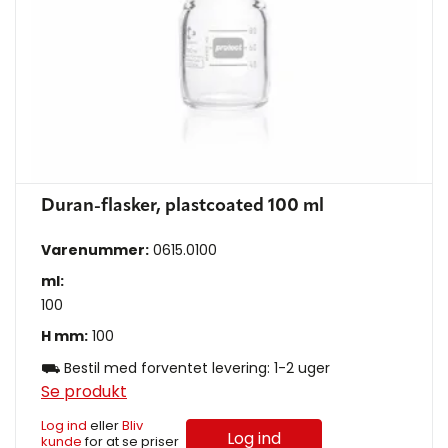
Duran-flasker, plastcoated 100 ml
Varenummer:
0615.0100
ml:
100
H mm:
100
⛟ Bestil med forventet levering: 1-2 uger
Se produkt
Log ind
eller
Bliv
Log ind
kunde
for at se priser