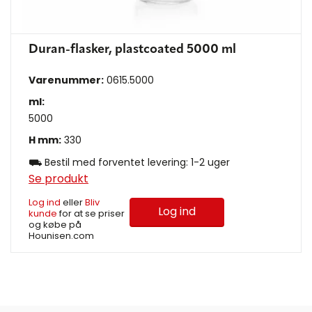
Duran-flasker, plastcoated 5000 ml
Varenummer:
0615.5000
ml:
5000
H mm:
330
⛟ Bestil med forventet levering: 1-2 uger
Se produkt
Log ind
eller
Bliv
Log ind
kunde
for at se priser
og købe på
Hounisen.com