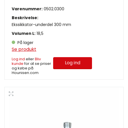
Varenummer:
0502.0300
Beskrivelse:
Ekssikkator-underdel 300 mm
Volumen L:
18,5
På lager
Se produkt
Log ind
eller
Bliv
Log ind
kunde
for at se priser
og købe på
Hounisen.com