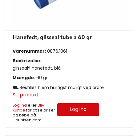
Hanefedt, glisseal tube a 60 gr
Varenummer:
0876.1061
Beskrivelse:
glisseal® hanefedt, blå
Mængde:
60 gr.
⛟ Bestilles hjem hurtigst muligt ved ordre
Se produkt
Log ind
eller
Bliv
Log ind
kunde
for at se priser
og købe på
Hounisen.com