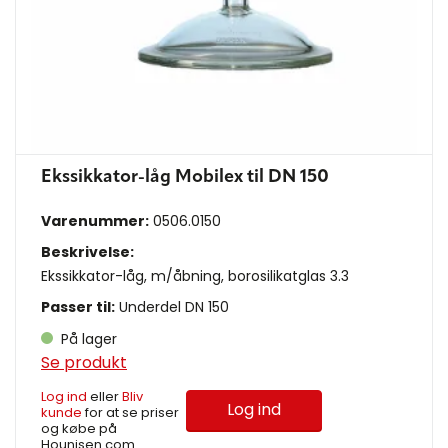
Ekssikkator-låg Mobilex til DN 150
Varenummer:
0506.0150
Beskrivelse:
Ekssikkator-låg, m/åbning, borosilikatglas 3.3
Passer til:
Underdel DN 150
På lager
Se produkt
Log ind
eller
Bliv
Log ind
kunde
for at se priser
og købe på
Hounisen.com