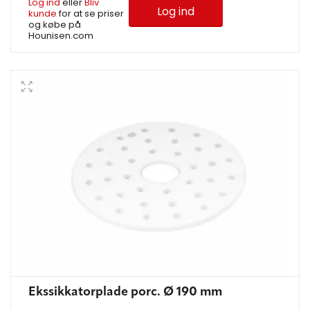
Log ind
eller
Bliv
Log ind
kunde
for at se priser
og købe på
Hounisen.com
Ekssikkatorplade porc. Ø 190 mm