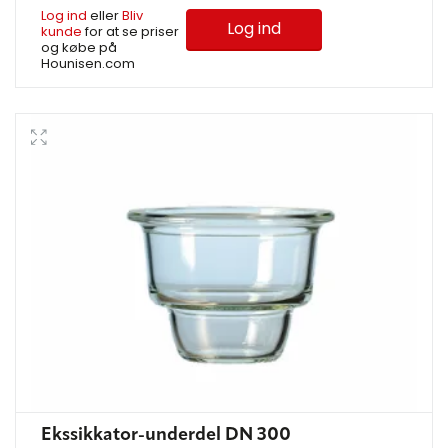
Log ind
eller
Bliv
Log ind
kunde
for at se priser
og købe på
Hounisen.com
Ekssikkator-underdel DN 300