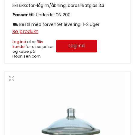
Ekssikkator-låg m/åbning, borosilikatglas 3.3
Passer til:
Underdel DN 200
⛟ Bestil med forventet levering: 1-2 uger
Se produkt
Log ind
eller
Bliv
Log ind
kunde
for at se priser
og købe på
Hounisen.com