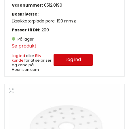
Varenummer:
0512.0190
Beskrivelse:
Ekssikkatorplade porc. 190 mm ø
Passer til DN:
200
På lager
Se produkt
Log ind
eller
Bliv
Log ind
kunde
for at se priser
og købe på
Hounisen.com