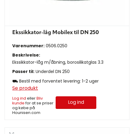
Ekssikkator-låg Mobilex til DN 250
Varenummer:
0506.0250
Beskrivelse:
Ekssikkator-låg m/åbning, borosilikatglas 3.3
Passer til:
Underdel DN 250
⛟ Bestil med forventet levering: 1-2 uger
Se produkt
Log ind
eller
Bliv
Log ind
kunde
for at se priser
og købe på
Hounisen.com