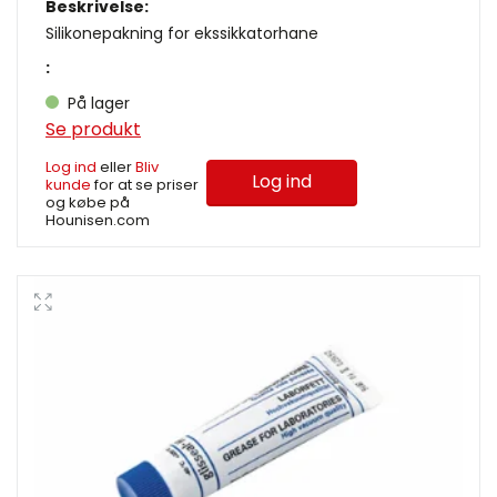
Beskrivelse:
Silikonepakning for ekssikkatorhane
:
På lager
Se produkt
Log ind
eller
Bliv
Log ind
kunde
for at se priser
og købe på
Hounisen.com