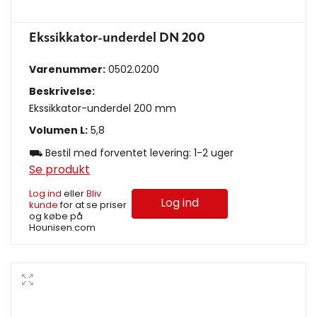
Ekssikkator-underdel DN 200
Varenummer:
0502.0200
Beskrivelse:
Ekssikkator-underdel 200 mm
Volumen L:
5,8
⛟ Bestil med forventet levering: 1-2 uger
Se produkt
Log ind
eller
Bliv
Log ind
kunde
for at se priser
og købe på
Hounisen.com