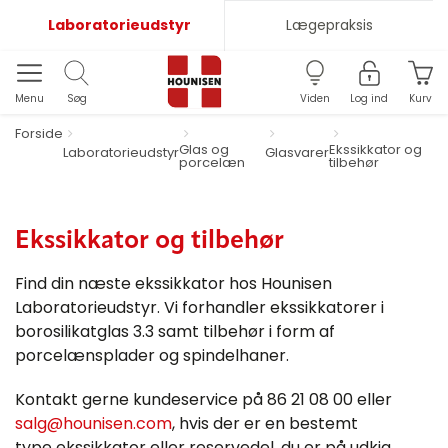
Laboratorieudstyr
Lægepraksis
Menu
Søg
Viden
Log ind
Kurv
Forside
Glas og
Ekssikkator og
Laboratorieudstyr
Glasvarer
porcelæn
tilbehør
Ekssikkator og tilbehør
Find din næste ekssikkator hos Hounisen
Laboratorieudstyr. Vi forhandler ekssikkatorer i
borosilikatglas 3.3 samt tilbehør i form af
porcelænsplader og spindelhaner.
Kontakt gerne kundeservice på 86 21 08 00 eller
salg@hounisen.com
, hvis der er en bestemt
type ekssikkator eller reservedel, du er på udkig