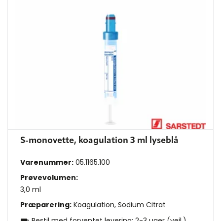
S-monovette, koagulation 3 ml lyseblå
Varenummer:
05.1165.100
Prøvevolumen:
3,0 ml
Præparering:
Koagulation, Sodium Citrat
⛟ Bestil med forventet levering: 2-3 uger (vejl.)