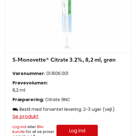
S-Monovette® Citrate 3.2%, 8,2 ml, grøn
Varenummer:
01.1606.001
Prøvevolumen:
8,2 ml
Præparering:
Citrate 9NC
⛟ Bestil med forventet levering: 2-3 uger (vejl.)
Se produkt
Log ind
eller
Bliv
Log ind
kunde
for at se priser