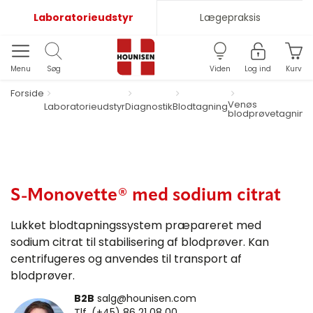
Laboratorieudstyr
Lægepraksis
Menu
Søg
Viden
Log ind
Kurv
Forside
Venøs
Laboratorieudstyr
Diagnostik
Blodtagning
blodprøvetagning
S-Monovette® med sodium citrat
Lukket blodtapningssystem præpareret med
sodium citrat til stabilisering af blodprøver. Kan
centrifugeres og anvendes til transport af
blodprøver.
B2B
salg@hounisen.com
Tlf. (+45) 86 21 08 00