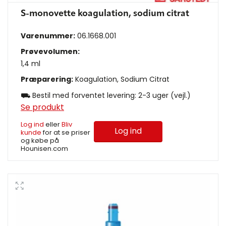
S-monovette koagulation, sodium citrat
Varenummer:
06.1668.001
Prøvevolumen:
1,4 ml
Præparering:
Koagulation, Sodium Citrat
⛟ Bestil med forventet levering: 2-3 uger (vejl.)
Se produkt
Log ind
eller
Bliv
Log ind
kunde
for at se priser
og købe på
Hounisen.com