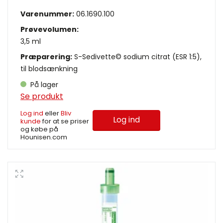
Varenummer:
06.1690.100
Prøvevolumen:
3,5 ml
Præparering:
S-Sedivette© sodium citrat (ESR 1:5),
til blodsænkning
På lager
Se produkt
Log ind
eller
Bliv
Log ind
kunde
for at se priser
og købe på
Hounisen.com