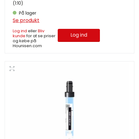
(1:10)
På lager
Se produkt
Log ind
eller
Bliv
Log ind
kunde
for at se priser
og købe på
Hounisen.com