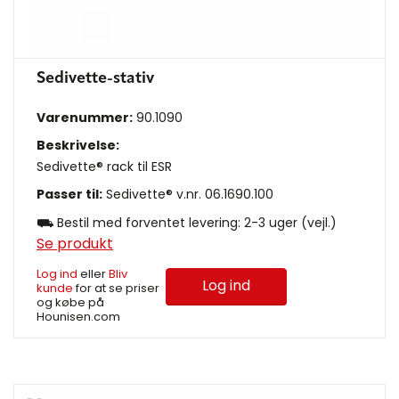
Sedivette-stativ
Varenummer:
90.1090
Beskrivelse:
Sedivette® rack til ESR
Passer til:
Sedivette® v.nr. 06.1690.100
⛟ Bestil med forventet levering: 2-3 uger (vejl.)
Se produkt
Log ind
eller
Bliv
Log ind
kunde
for at se priser
og købe på
Hounisen.com