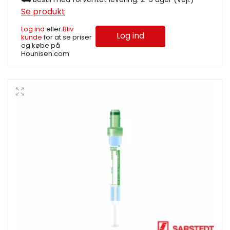
Se produkt
Log ind
eller
Bliv
Log ind
kunde
for at se priser
og købe på
Hounisen.com