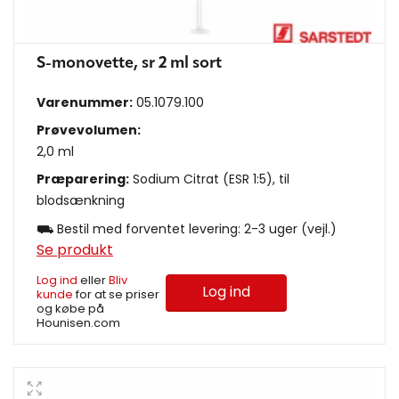
S-monovette, sr 2 ml sort
Varenummer:
05.1079.100
Prøvevolumen:
2,0 ml
Præparering:
Sodium Citrat (ESR 1:5), til
blodsænkning
⛟ Bestil med forventet levering: 2-3 uger (vejl.)
Se produkt
Log ind
eller
Bliv
Log ind
kunde
for at se priser
og købe på
Hounisen.com