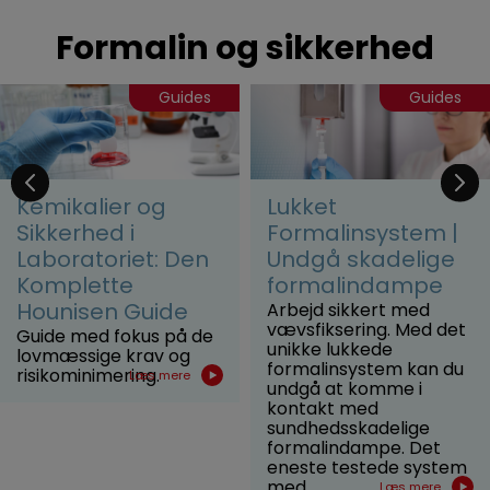
Formalin og sikkerhed
Guides
Guides
Kemikalier og
Lukket
Sikkerhed i
Formalinsystem |
Laboratoriet: Den
Undgå skadelige
Komplette
formalindampe
Hounisen Guide
Arbejd sikkert med
vævsfiksering. Med det
Guide med fokus på de
unikke lukkede
lovmæssige krav og
formalinsystem kan du
risikominimering.
Læs mere
undgå at komme i
kontakt med
sundhedsskadelige
formalindampe. Det
eneste testede system
med...
Læs mere