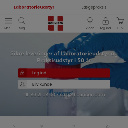
Laboratorieudstyr
Lægepraksis
Menu
Søg
Viden
Log ind
Kurv
Sikre leveringer af Laboratorieudstyr og
Praksisudstyr i 50 år
Log ind
Bliv kunde
Tlf. 86 21 08 00
-
salg@hounisen.com