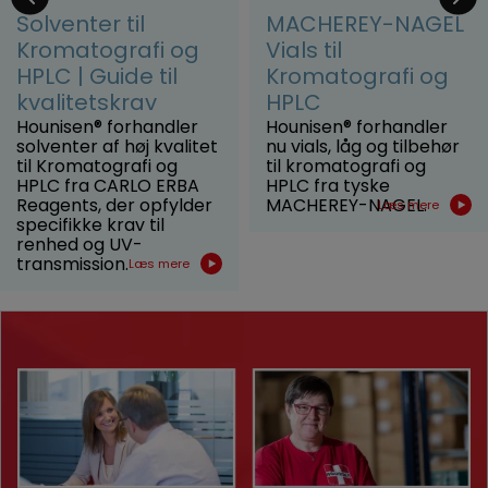
Solventer til
MACHEREY-NAGEL
Kromatografi og
Vials til
HPLC | Guide til
Kromatografi og
kvalitetskrav
HPLC
Hounisen® forhandler
Hounisen® forhandler
solventer af høj kvalitet
nu vials, låg og tilbehør
til Kromatografi og
til kromatografi og
HPLC fra CARLO ERBA
HPLC fra tyske
Reagents, der opfylder
MACHEREY-NAGEL.
Læs mere
specifikke krav til
renhed og UV-
transmission.
Læs mere