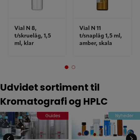
Vial N 8,
Vial N 11
t/skruelåg, 1,5
t/snaplåg 1,5 ml,
ml, klar
amber, skala
Udvidet sortiment til
Kromatografi og HPLC
Guides
Nyheder