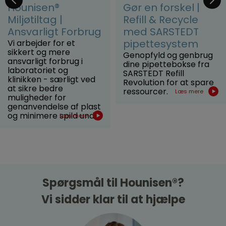
Hounisen®
Gør en forskel |
Miljøtiltag |
Refill & Recycle
Ansvarligt Forbrug
med SARSTEDT
pipettesystem
Vi arbejder for et
sikkert og mere
Genopfyld og genbrug
ansvarligt forbrug i
dine pipettebokse fra
laboratoriet og
SARSTEDT Refill
klinikken - særligt ved
Revolution for at spare
at sikre bedre
ressourcer.
Læs mere
muligheder for
genanvendelse af plast
og minimere spild und...
Læs mere
Spørgsmål til Hounisen®?
Vi sidder klar til at hjælpe