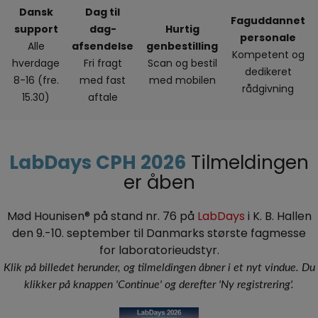
Dansk
Dag til
Faguddannet
support
dag-
Hurtig
personale
Alle
afsendelse
genbestilling
Kompetent og
hverdage
Fri fragt
Scan og bestil
dedikeret
8-16 (fre.
med fast
med mobilen
rådgivning
15.30)
aftale
LabDays CPH 2026
Tilmeldingen
er åben
Mød Hounisen® på stand nr. 76 på
LabDays
i K. B. Hallen
den 9.-10. september til Danmarks største fagmesse
for laboratorieudstyr.
Klik på billedet herunder, og tilmeldingen åbner i et nyt vindue. Du
klikker på knappen 'Continue' og derefter 'Ny registrering'.