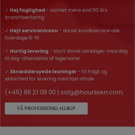
✓
Høj faglighed
- samlet mere end 50 års
brancheerfaring
✓
Højt serviceniveau
- dansk kundeservice alle
hverdage 8-16
✓
Hurtig levering
- stort dansk varelager med dag
til dag-afsendelse af lagervarer
✓
Skræddersyede løsninger
- fri fragt og
sikkerhed for levering med fast aftale
(+45) 86 21 08 00
|
salg@hounisen.com
FÅ PROFESSIONEL HJÆLP