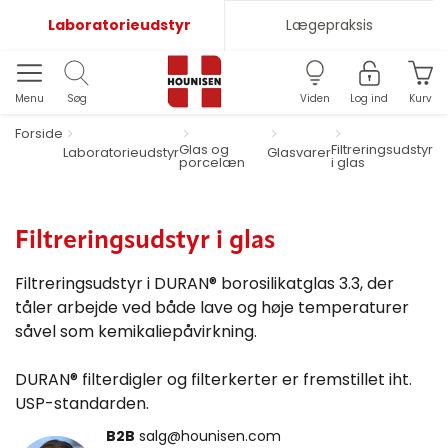
Laboratorieudstyr
Lægepraksis
Menu
Søg
Viden
Log ind
Kurv
Forside
Glas og
Filtreringsudstyr
Laboratorieudstyr
Glasvarer
porcelæn
i glas
Filtreringsudstyr i glas
Filtreringsudstyr i DURAN® borosilikatglas 3.3, der
tåler arbejde ved både lave og høje temperaturer
såvel som kemikaliepåvirkning.
DURAN® filterdigler og filterkerter er fremstillet iht.
USP-standarden.
B2B
salg@hounisen.com