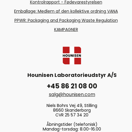
Kontrolrapport - Fødevarestyrelsen
Emballage: Medlem af den kollektive ordning VANA
PPWR: Packaging and Packaging Waste Regulation
KAMPAGNER
Hounisen Laboratorieudstyr A/S
+45 86 21 08 00
salg@hounisen.com
Niels Bohrs Vej 49, Stilling
8660 Skanderborg
CVR 25 57 34 20
Åbningstider (telefonisk)
Mandag-torsdag: 8.00-16.00