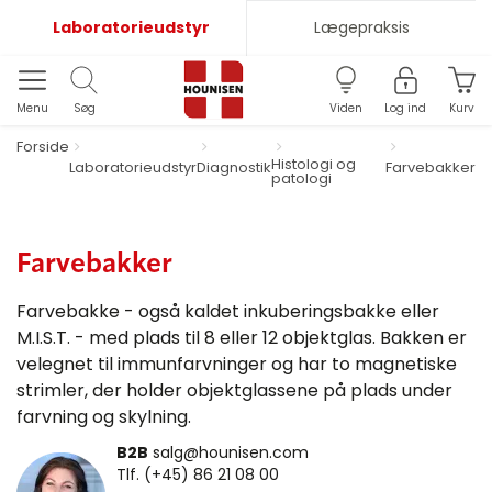
Laboratorieudstyr
Lægepraksis
Menu
Søg
Viden
Log ind
Kurv
Forside
Histologi og
Laboratorieudstyr
Diagnostik
Farvebakker
patologi
Farvebakker
Farvebakke - også kaldet inkuberingsbakke eller
M.I.S.T. - med plads til 8 eller 12 objektglas. Bakken er
velegnet til immunfarvninger og har to magnetiske
strimler, der holder objektglassene på plads under
farvning og skylning.
B2B
salg@hounisen.com
Tlf. (+45) 86 21 08 00