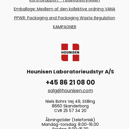
Kontrolrapport - Fødevarestyrelsen
Emballage: Medlem af den kollektive ordning VANA
PPWR: Packaging and Packaging Waste Regulation
KAMPAGNER
Hounisen Laboratorieudstyr A/S
+45 86 21 08 00
salg@hounisen.com
Niels Bohrs Vej 49, Stilling
8660 Skanderborg
CVR 25 57 34 20
Åbningstider (telefonisk)
Mandag-torsdag: 8.00-16.00