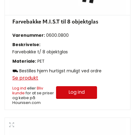
Farvebakke M.I.S.T til 8 objektglas
Varenummer:
0600.0800
Beskrivelse:
Farvebakke t/ 8 objektglas
Materiale:
PET
⛟ Bestilles hjem hurtigst muligt ved ordre
Se produkt
Log ind
eller
Bliv
Log ind
kunde
for at se priser
og købe på
Hounisen.com