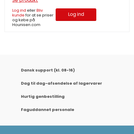
Se produkt
Log ind
eller
Bliv
Log ind
kunde
for at se priser
og købe på
Hounisen.com
Dansk support (kl. 08-16)
Dag til dag-afsendelse af lagervarer
Hurtig genbestilling
Faguddannet personale