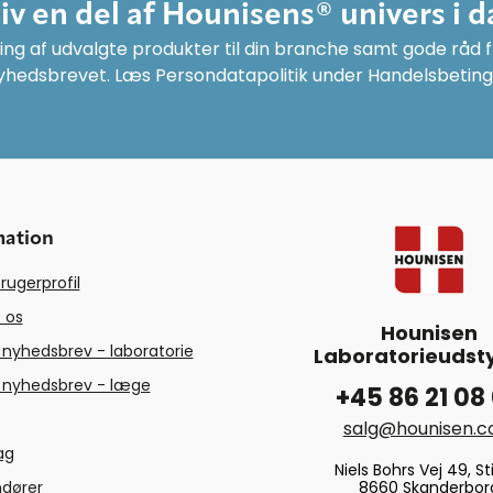
liv en del af Hounisens® univers i d
ng af udvalgte produkter til din branche samt gode råd fr
yhedsbrevet. Læs Persondatapolitik under Handelsbeting
mation
rugerprofil
 os
Hounisen
 nyhedsbrev - laboratorie
Laboratorieudsty
 nyhedsbrev - læge
+45 86 21 08
salg@hounisen.
tag
Niels Bohrs Vej 49, Sti
8660 Skanderbor
ndører