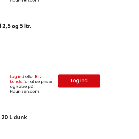
Hounisen.com
2,5 og 5 ltr.
Log ind
eller
Bliv
Log ind
kunde
for at se priser
og købe på
Hounisen.com
 – 20 L dunk