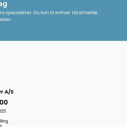
ag
a specialister. Du kan til enhver tid afmelde
elser.
r A/S
 00
com
lling
g