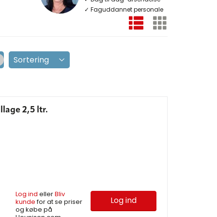
✓ Faguddannet personale
age 2,5 ltr.
Log ind
eller
Bliv
Log ind
kunde
for at se priser
og købe på