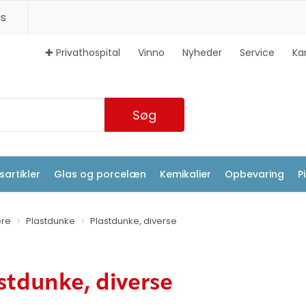
s
✚ Privathospital
Vinno
Nyheder
Service
Ka
Søg
artikler
Glas og porcelæn
Kemikalier
Opbevaring
P
ere
Plastdunke
Plastdunke, diverse
stdunke, diverse