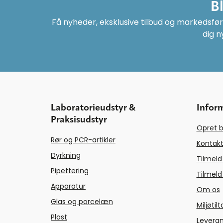
B
Få nyheder, eksklusive tilbud og markedsføri
dig n
Laboratorieudstyr &
Infor
Praksisudstyr
Opret b
Rør og PCR-artikler
Kontakt
Dyrkning
Tilmeld
Pipettering
Tilmeld
Apparatur
Om os
Glas og porcelæn
Miljøtil
Plast
Levera