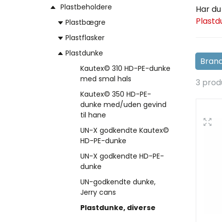
Plastbeholdere
Har du
Plastd
Plastbægre
Plastflasker
Plastdunke
Kautex© 310 HD-PE-dunke
med smal hals
3 prod
Kautex© 350 HD-PE-
dunke med/uden gevind
til hane
UN-X godkendte Kautex©
HD-PE-dunke
UN-X godkendte HD-PE-
dunke
UN-godkendte dunke,
Jerry cans
Plastdunke, diverse