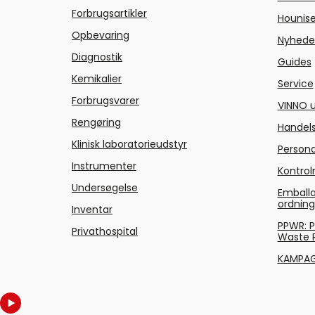
Forbrugsartikler
Hounise
Opbevaring
Nyhede
Diagnostik
Guides
Kemikalier
Service
Forbrugsvarer
VINNO u
Rengøring
Handels
Klinisk laboratorieudstyr
Persond
Instrumenter
Kontrol
Undersøgelse
Emballa
ordnin
Inventar
PPWR: 
Privathospital
Waste 
KAMPA