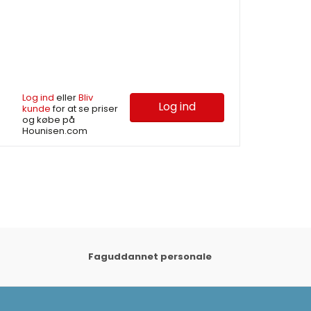
Log ind
eller
Bliv
Log ind
kunde
for at se priser
og købe på
Hounisen.com
Faguddannet personale