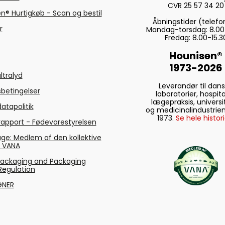
CVR 25 57 34 20
n® Hurtigkøb - Scan og bestil
Åbningstider (telefo
r
Mandag-torsdag: 8.00
Fredag: 8.00-15.3
Hounisen®
1973-2026
ltralyd
Leverandør til dan
betingelser
laboratorier, hospita
lægepraksis, universi
atapolitik
og medicinalindustrien
1973.
Se hele histori
rapport - Fødevarestyrelsen
ge: Medlem af den kollektive
g VANA
Packaging and Packaging
Regulation
GNER