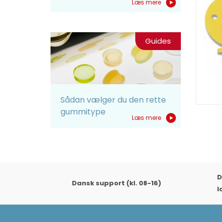
Læs mere
Guides
Sådan vælger du den rette
gummitype
Læs mere
D
Dansk support (kl. 08-16)
l