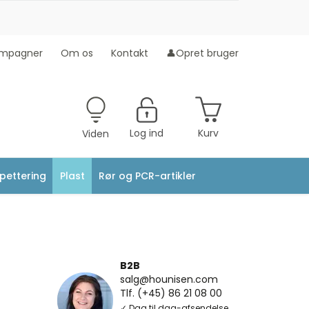
mpagner
Om os
Kontakt
👤Opret bruger
Log ind
Kurv
Viden
ipettering
Plast
Rør og PCR-artikler
B2B
salg@hounisen.com
Tlf. (+45) 86 21 08 00
✓ Dag til dag-afsendelse