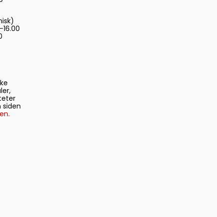
nisk)
-16.00
0
ske
ler,
teter
 siden
en.