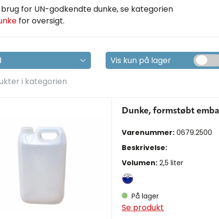
 brug for UN-godkendte dunke, se kategorien
unke
for oversigt.
Vis kun på lager
ukter i kategorien
Dunke, formstøbt emball
Varenummer:
0679.2500
Beskrivelse:
Volumen:
2,5 liter
På lager
Se produkt