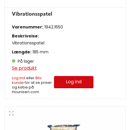
Vibrationsspatel
Varenummer:
1942.1650
Beskrivelse:
Vibrationsspatel
Længde:
185 mm
På lager
Se produkt
Log ind
eller
Bliv
Log ind
kunde
for at se priser
og købe på
Hounisen.com