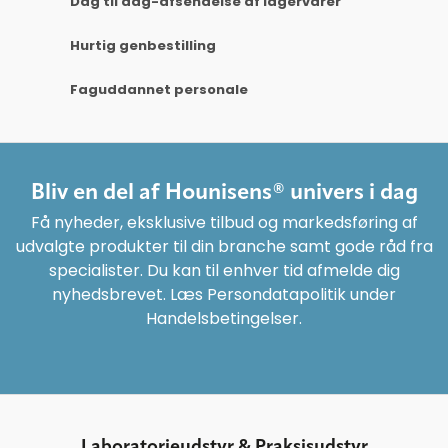
Dag til dag-afsendelse af lagervarer
Hurtig genbestilling
Faguddannet personale
Bliv en del af Hounisens® univers i dag
Få nyheder, eksklusive tilbud og markedsføring af
udvalgte produkter til din branche samt gode råd fra
specialister. Du kan til enhver tid afmelde dig
nyhedsbrevet. Læs Persondatapolitik under
Handelsbetingelser.
Laboratorieudstyr & Praksisudstyr