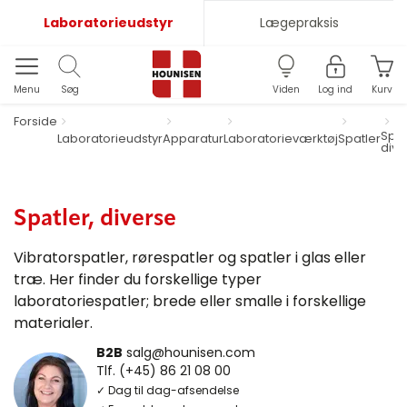
Laboratorieudstyr
Lægepraksis
Menu
Søg
Viden
Log ind
Kurv
Forside
Spat
Laboratorieudstyr
Apparatur
Laboratorieværktøj
Spatler
dive
Spatler, diverse
Vibratorspatler, rørespatler og spatler i glas eller
træ. Her finder du forskellige typer
laboratoriespatler; brede eller smalle i forskellige
materialer.
B2B
salg@hounisen.com
Tlf. (+45) 86 21 08 00
✓ Dag til dag-afsendelse