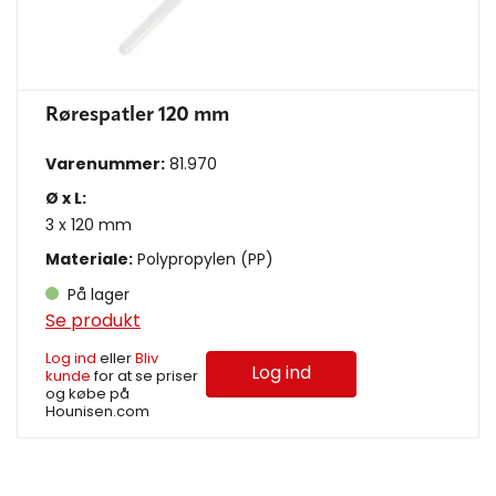
Rørespatler 120 mm
Varenummer:
81.970
Ø x L:
3 x 120 mm
Materiale:
Polypropylen (PP)
På lager
Se produkt
Log ind
eller
Bliv
Log ind
kunde
for at se priser
og købe på
Hounisen.com