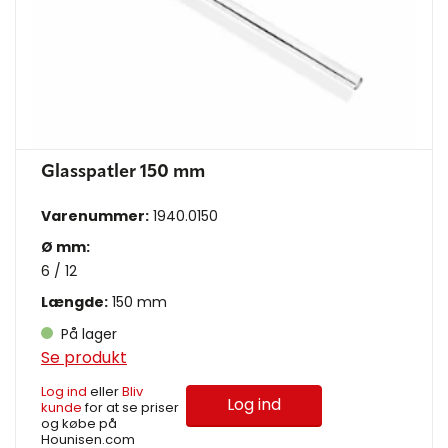
Glasspatler 150 mm
Varenummer:
1940.0150
Ø mm:
6 / 12
Længde:
150 mm
På lager
Se produkt
Log ind
eller
Bliv
Log ind
kunde
for at se priser
og købe på
Hounisen.com