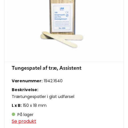
Tungespatel af træ, Assistent
Varenummer:
1942.1640
Beskrivelse:
Trætungespatler i glat udførsel
L x B:
150 x 18 mm
På lager
Se produkt