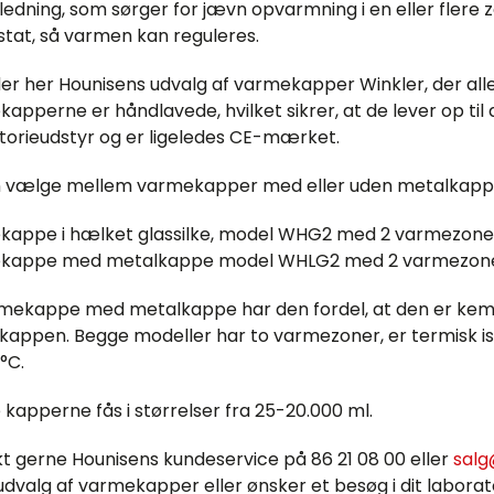
edning, som sørger for jævn opvarmning i en eller flere z
tat, så varmen kan reguleres.
der her Hounisens udvalg af varmekapper Winkler, der alle 
apperne er håndlavede, hvilket sikrer, at de lever op til
torieudstyr og er ligeledes CE-mærket.
 vælge mellem varmekapper med eller uden metalkappe 
appe i hælket glassilke, model WHG2 med 2 varmezone
kappe med metalkappe model WHLG2 med 2 varmezoner
mekappe med metalkappe har den fordel, at den er kemisk re
appen. Begge modeller har to varmezoner, er termisk is
 °C.
kapperne fås i størrelser fra 25-20.000 ml.
t gerne Hounisens kundeservice på 86 21 08 00 eller
salg
udvalg af varmekapper eller ønsker et besøg i dit laborato