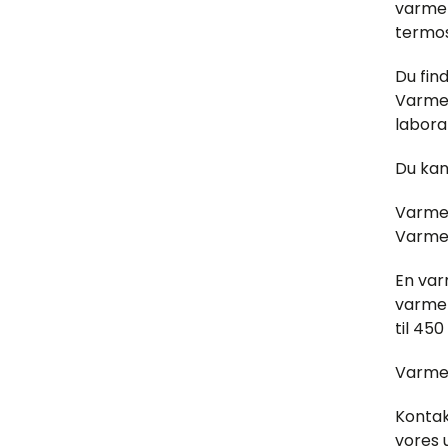
varmel
termos
Du fin
Varmek
labora
Du kan
Varmek
Varme
En var
varmek
til 450
Varme 
Kontak
vores 