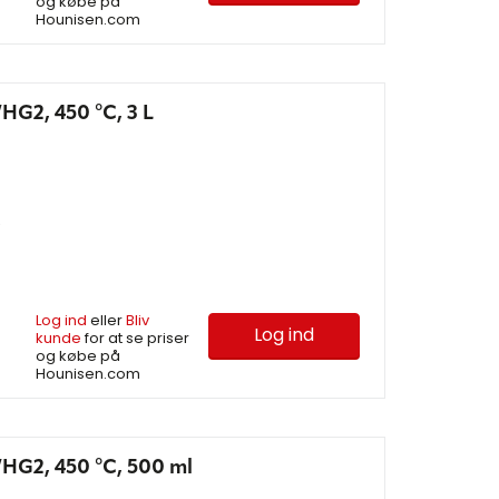
og købe på
Hounisen.com
HG2, 450 °C, 3 L
e
Log ind
eller
Bliv
Log ind
kunde
for at se priser
og købe på
Hounisen.com
HG2, 450 °C, 500 ml