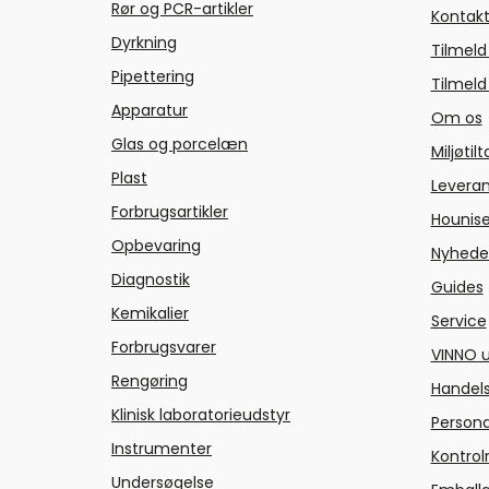
Rør og PCR-artikler
Kontakt
Dyrkning
Tilmeld
Pipettering
Tilmeld
Apparatur
Om os
Glas og porcelæn
Miljøtil
Plast
Levera
Forbrugsartikler
Hounise
Opbevaring
Nyhede
Diagnostik
Guides
Kemikalier
Service
Forbrugsvarer
VINNO u
Rengøring
Handels
Klinisk laboratorieudstyr
Persond
Instrumenter
Kontrol
Undersøgelse