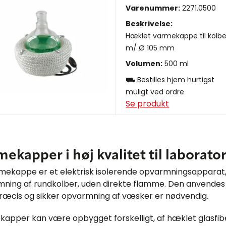
Varenummer:
2271.0500
Beskrivelse:
Hæklet varmekappe til kolb
m/ Ø 105 mm
Volumen:
500 ml
⛟ Bestilles hjem hurtigst
muligt ved ordre
Se produkt
ekapper i høj kvalitet til laborator
mekappe er et elektrisk isolerende opvarmningsapparat,
ning af rundkolber, uden direkte flamme. Den anvendes i
ræcis og sikker opvarmning af væsker er nødvendig.
apper kan være opbygget forskelligt, af hæklet glasfib