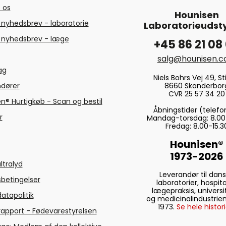
 os
Hounisen
 nyhedsbrev - laboratorie
Laboratorieudsty
 nyhedsbrev - læge
+45 86 21 08
salg@hounisen.
tag
Niels Bohrs Vej 49, Sti
8660 Skanderbor
ndører
CVR 25 57 34 20
n® Hurtigkøb - Scan og bestil
Åbningstider (telefo
r
Mandag-torsdag: 8.00
Fredag: 8.00-15.3
Hounisen®
1973-2026
ltralyd
Leverandør til dan
betingelser
laboratorier, hospita
lægepraksis, universi
atapolitik
og medicinalindustrien
1973.
Se hele histori
rapport - Fødevarestyrelsen