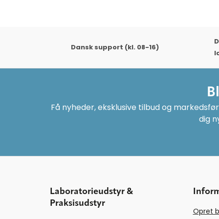
D
Dansk support (kl. 08-16)
l
B
Få nyheder, eksklusive tilbud og markedsføri
dig n
Laboratorieudstyr &
Infor
Praksisudstyr
Opret b