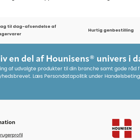
ag til dag-afsendelse af
Hurtig genbestilling
agervarer
liv en del af Hounisens® univers i d
ng af udvalgte produkter til din branche samt gode råd fr
yhedsbrevet. Læs Persondatapolitik under Handelsbeting
mation
rugerprofil