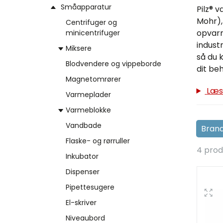
Småapparatur
Pilz® v
Mohr), 
Centrifuger og
opvarm
minicentrifuger
indust
Miksere
så du 
Blodvendere og vippeborde
dit be
Magnetomrører
Læs
Varmeplader
Varmeblokke
Vandbade
Flaske- og rørruller
4 prod
Inkubator
Dispenser
Pipettesugere
El-skriver
Niveaubord