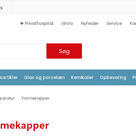
s
✚ Privathospital
Vinno
Nyheder
Service
Ka
Søg
artikler
Glas og porcelæn
Kemikalier
Opbevaring
P
aratur
Varmekapper
rmekapper