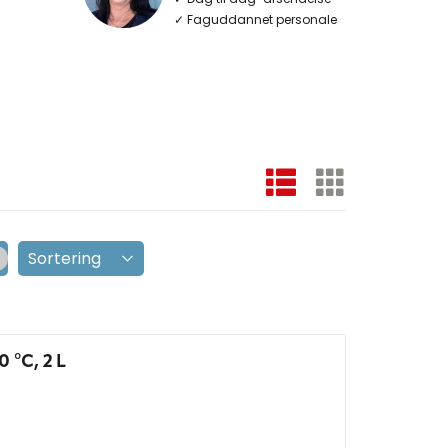
✓ Faguddannet personale
 °C, 2 L