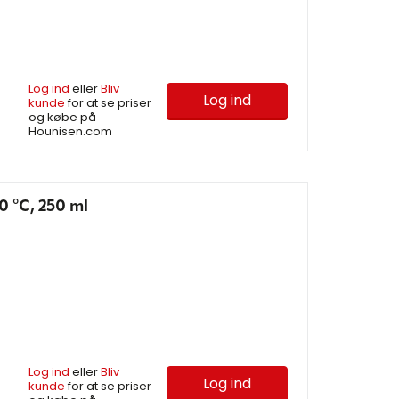
Log ind
eller
Bliv
Log ind
kunde
for at se priser
og købe på
Hounisen.com
0 °C, 250 ml
Log ind
eller
Bliv
Log ind
kunde
for at se priser