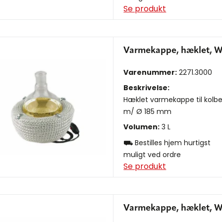
Se produkt
Varmekappe, hæklet, W
Varenummer:
2271.3000
Beskrivelse:
Hæklet varmekappe til kolb
m/ Ø 185 mm
Volumen:
3 L
⛟ Bestilles hjem hurtigst
muligt ved ordre
Se produkt
Varmekappe, hæklet, W