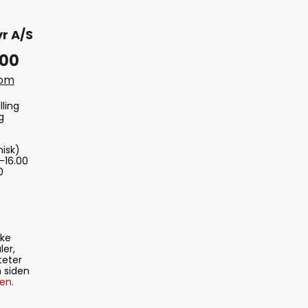
r A/S
 00
com
lling
g
nisk)
-16.00
0
ske
ler,
teter
 siden
en.