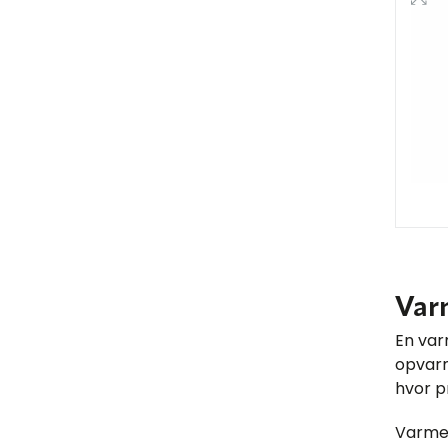
Varm
En var
opvarm
hvor p
Varmek