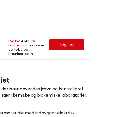
e
Log ind
eller
Bliv
Log ind
kunde
for at se priser
og købe på
Hounisen.com
iet
 der især anvendes jævn og kontrolleret
sær i kemiske og biokemiske laboratorier,
ermateriale med indbygget elektrisk