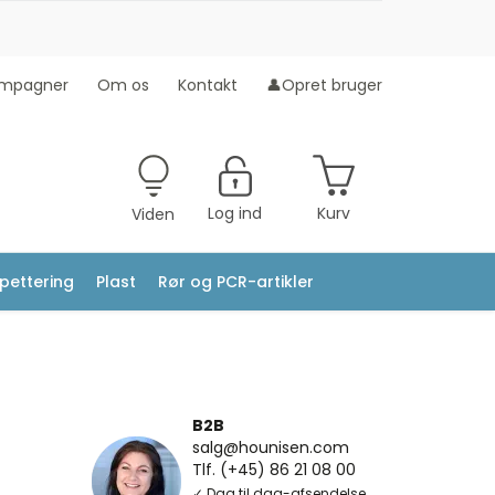
mpagner
Om os
Kontakt
👤Opret bruger
Log ind
Kurv
Viden
ipettering
Plast
Rør og PCR-artikler
B2B
salg@hounisen.com
Tlf. (+45) 86 21 08 00
✓ Dag til dag-afsendelse