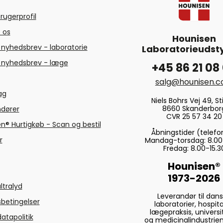
rugerprofil
 os
Hounisen
 nyhedsbrev - laboratorie
Laboratorieudsty
 nyhedsbrev - læge
+45 86 21 08
salg@hounisen.
tag
Niels Bohrs Vej 49, Sti
8660 Skanderbor
ndører
CVR 25 57 34 20
n® Hurtigkøb - Scan og bestil
Åbningstider (telefo
r
Mandag-torsdag: 8.00
Fredag: 8.00-15.3
Hounisen®
1973-2026
ltralyd
Leverandør til dan
betingelser
laboratorier, hospita
lægepraksis, universi
atapolitik
og medicinalindustrien