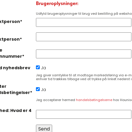
Brugeroplysninger:
Udfyld brugeroplysninger til brug ved bestilling på websho
ktperson*
ktperson*
e
onnummer*
ld nyhedsbrev
Ja
Jeg giver samtykke til at modtage markedsføring via e-mai
enhver tid trækkes tilbage ved at trykke på linket nederst
ter
Ja
sbetingelser*
Jeg accepterer hermed
handelsbetingelserne
hos Hounise
hed: Hvad er 4