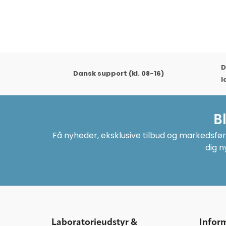
D
Dansk support (kl. 08-16)
l
B
Få nyheder, eksklusive tilbud og markedsføri
dig n
Laboratorieudstyr &
Infor