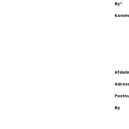
By*
Komm
Afdeli
Adres
Postn
By