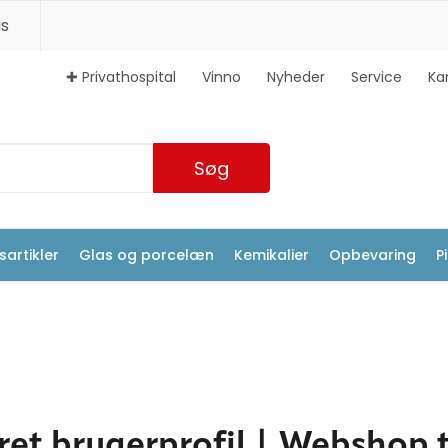
s
✚ Privathospital
Vinno
Nyheder
Service
Ka
Søg
artikler
Glas og porcelæn
Kemikalier
Opbevaring
P
et brugerprofil | Webshop ti