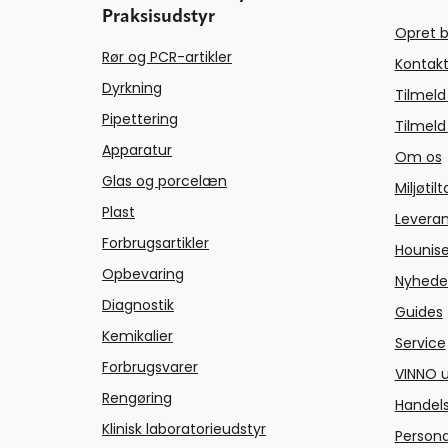
Praksisudstyr
Opret b
Rør og PCR-artikler
Kontakt
Dyrkning
Tilmeld
Pipettering
Tilmeld
Apparatur
Om os
Glas og porcelæn
Miljøtil
Plast
Levera
Forbrugsartikler
Hounise
Opbevaring
Nyhede
Diagnostik
Guides
Kemikalier
Service
Forbrugsvarer
VINNO u
Rengøring
Handels
Klinisk laboratorieudstyr
Persond