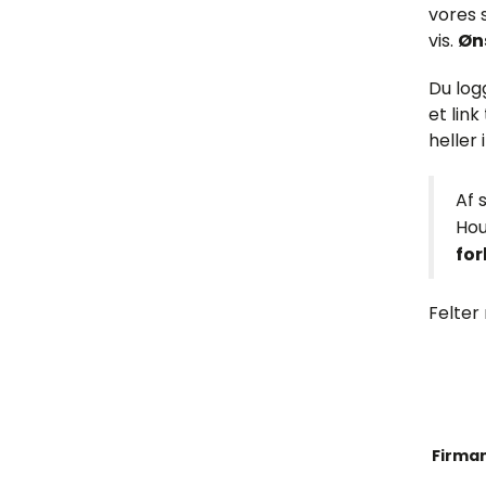
vores s
vis.
Øns
Du log
et link
heller 
Af 
Hou
for
Felter
Firma