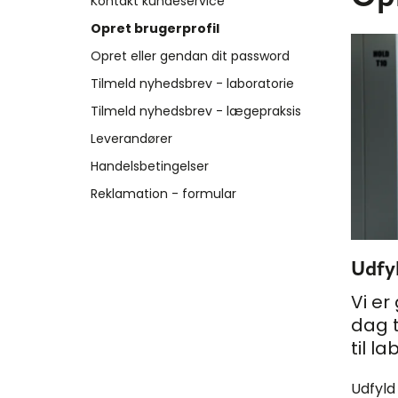
Kontakt kundeservice
Opret brugerprofil
Opret eller gendan dit password
Tilmeld nyhedsbrev - laboratorie
Tilmeld nyhedsbrev - lægepraksis
Leverandører
Handelsbetingelser
Reklamation - formular
Udfyl
Vi er
dag t
til l
Udfyld