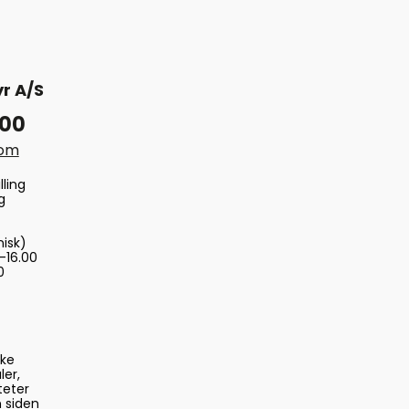
r A/S
 00
com
lling
g
nisk)
-16.00
0
ske
ler,
teter
 siden