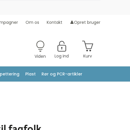
mpagner
Om os
Kontakt
👤Opret bruger
Log ind
Kurv
Viden
ipettering
Plast
Rør og PCR-artikler
l fagfolk