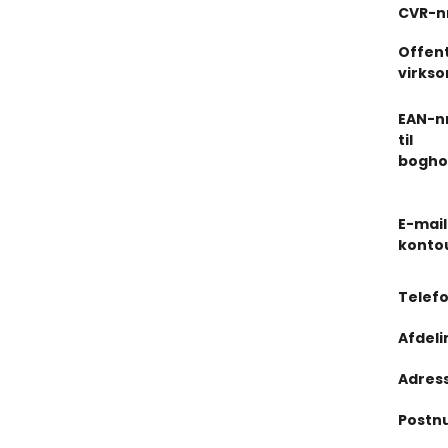
CVR-nr
Offent
virks
EAN-nr
til
boghol
E-mail 
konto
Telef
Afdeli
Adres
Postn