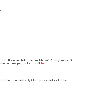
p.
l fra Hounisen Laboratorieudstyr A/S. Samtykke kan til
 i mailen. Læs persondatapolitik
her
.
n Laboratorieudstyr A/S. Læs persondatapolitik
her
.