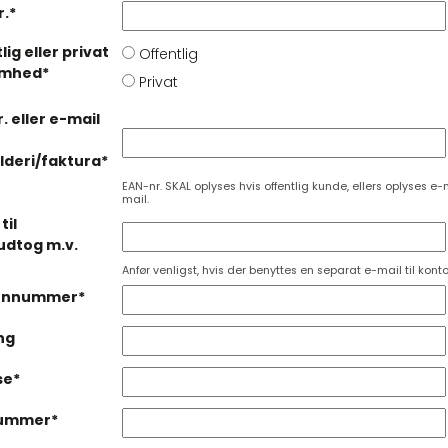
.*
lig eller privat
Offentlig
omhed*
Privat
. eller e-mail
deri/faktura*
EAN-nr. SKAL oplyses hvis offentlig kunde, ellers oplyses e-m
mail.
til
udtog m.v.
Anfør venligst, hvis der benyttes en separat e-mail til kont
onnummer*
ng
se*
ummer*