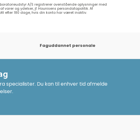
aboratorieudstyr A/S registrerer ovenstående oplysninger med
f varer og ydelser, jf. Hounisens persondatapolitik. Af
l efter 180 dage, hvis din konto har været inaktiv.
Faguddannet personale
ag
a specialister. Du kan til enhver tid afmelde
elser.