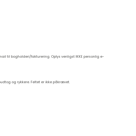
ail til bogholderi/fakturering. Oplys venligst IKKE personlig e-
oudtog og rykkere. Feltet er ikke påkrævet.