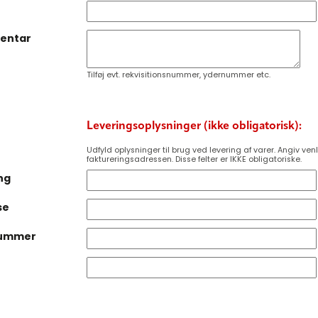
entar
Tilføj evt. rekvisitionsnummer, ydernummer etc.
Leveringsoplysninger (ikke obligatorisk):
Udfyld oplysninger til brug ved levering af varer. Angiv venl
faktureringsadressen. Disse felter er IKKE obligatoriske.
ng
se
ummer