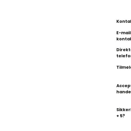
Konta
E-mail
konta
Direkt
telef
Tilme
Accep
handel
Sikker
+ 5?