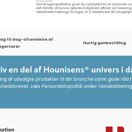
Ved brugeroprettelse giver du samtykke til, at Hounisen L
det formål, at kunne opfylde indgåede aftaler om levering a
sikkerhedsmæssige årsager vil vi deaktivere din brugerprofi
ag til dag-afsendelse af
Hurtig genbestilling
agervarer
liv en del af Hounisens® univers i d
ng af udvalgte produkter til din branche samt gode råd fr
yhedsbrevet. Læs Persondatapolitik under Handelsbeting
mation