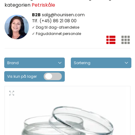
kategorien
Petriskåle
B2B
salg@hounisen.com
Tlf. (+45) 86 21 08 00
✓ Dag til dag-afsendelse
✓ Faguddannet personale
Vis kun på lager