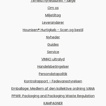
Tilmeld nyhedsbrev - læge
Om os
Miljøtiltag
Leverandører
Hounisen® Hurtigkøb - Scan og bestil
Nyheder
Guides
Service
VINNO ultralyd
Handelsbetingelser
Persondatapolitik
Kontrolrapport - Fødevarestyrelsen
Emballage: Medlem af den kollektive ordning VANA
PPWR: Packaging and Packaging Waste Regulation
KAMPAGNER