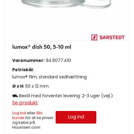
lumox® dish 50, 5-10 ml
Varenummer:
94.6077.410
Petriskål:
lumox® film, standard vedhæftning
Ø x H:
50 x 12 mm
⛟ Bestil med forventet levering: 2-3 uger (vejl.)
Se produkt
Log ind
eller
Bliv
Log ind
kunde
for at se priser
og købe på
Hounisen.com