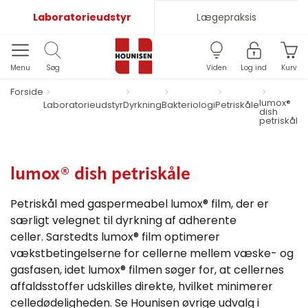
Laboratorieudstyr
Lægepraksis
Menu
Søg
Viden
Log ind
Kurv
Forside
lumox®
Laboratorieudstyr
Dyrkning
Bakteriologi
Petriskåle
dish
petriskåle
lumox® dish petriskåle
Petriskål med gaspermeabel lumox® film, der er
særligt velegnet til dyrkning af adherente
celler. Sarstedts lumox® film optimerer
vækstbetingelserne for cellerne mellem væske- og
gasfasen, idet lumox® filmen søger for, at cellernes
affaldsstoffer udskilles direkte, hvilket minimerer
celledødeligheden. Se Hounisen øvrige udvalg i