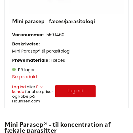
Mini parasep - fæces/parasitologi
Varenummer:
1550.1460
Beskrivelse:
Mini Parasep® til parasitologi
Prøvemateriale:
Fæces
På lager
Se produkt
Log ind
eller
Bliv
Log ind
kunde
for at se priser
og købe på
Hounisen.com
Mini Parasep® - til koncentration af
fækale parasitter