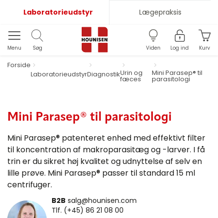
Laboratorieudstyr
Lægepraksis
Menu
Søg
Viden
Log ind
Kurv
Forside
Urin og
Mini Parasep® til
Laboratorieudstyr
Diagnostik
fæces
parasitologi
Mini Parasep® til parasitologi
Mini Parasep® patenteret enhed med effektivt filter
til koncentration af makroparasitæg og -larver. I få
trin er du sikret høj kvalitet og udnyttelse af selv en
lille prøve. Mini Parasep® passer til standard 15 ml
centrifuger.
B2B
salg@hounisen.com
Tlf. (+45) 86 21 08 00