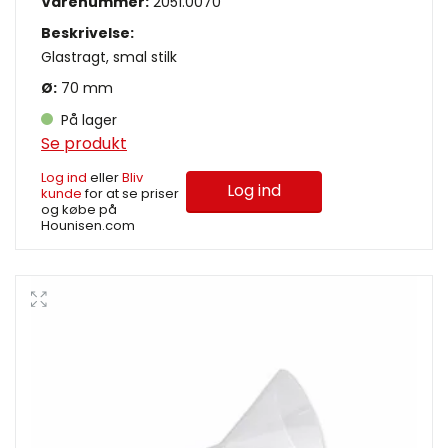
Varenummer:
2051.0070
Beskrivelse:
Glastragt, smal stilk
Ø:
70 mm
På lager
Se produkt
Log ind
eller
Bliv
Log ind
kunde
for at se priser
og købe på
Hounisen.com