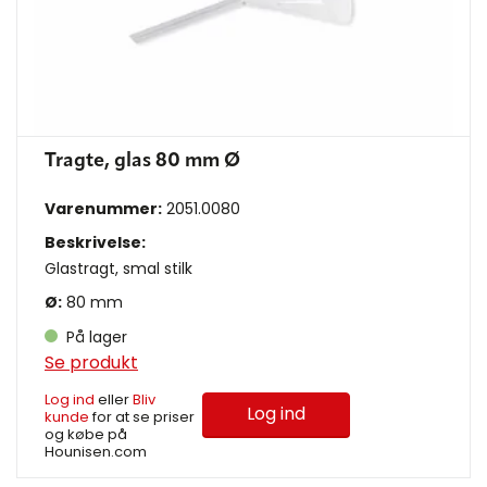
Tragte, glas 80 mm Ø
Varenummer:
2051.0080
Beskrivelse:
Glastragt, smal stilk
Ø:
80 mm
På lager
Se produkt
Log ind
eller
Bliv
Log ind
kunde
for at se priser
og købe på
Hounisen.com