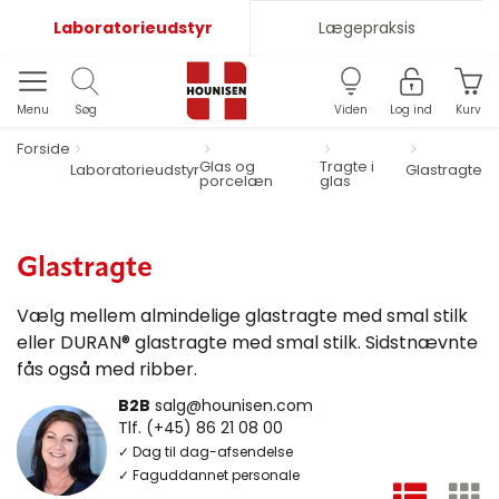
Laboratorieudstyr
Lægepraksis
Menu
Søg
Viden
Log ind
Kurv
Forside
Glas og
Tragte i
Laboratorieudstyr
Glastragte
porcelæn
glas
Glastragte
Vælg mellem almindelige glastragte med smal stilk
eller DURAN® glastragte med smal stilk. Sidstnævnte
fås også med ribber.
B2B
salg@hounisen.com
Tlf. (+45) 86 21 08 00
✓ Dag til dag-afsendelse
✓ Faguddannet personale