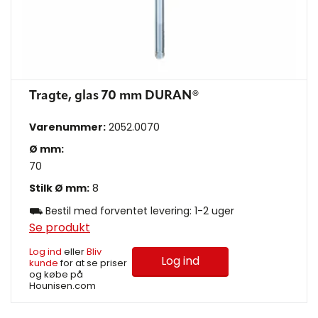
Tragte, glas 70 mm DURAN®
Varenummer:
2052.0070
Ø mm:
70
Stilk Ø mm:
8
⛟ Bestil med forventet levering: 1-2 uger
Se produkt
Log ind
eller
Bliv
Log ind
kunde
for at se priser
og købe på
Hounisen.com