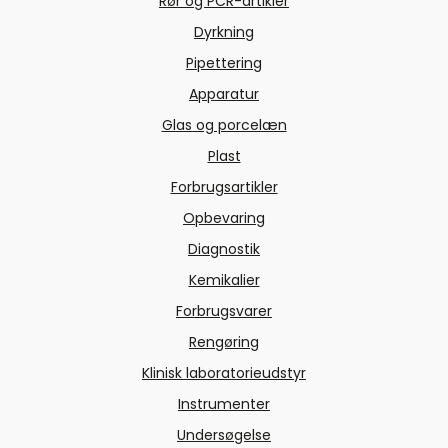
Rør og PCR-artikler
Dyrkning
Pipettering
Apparatur
Glas og porcelæn
Plast
Forbrugsartikler
Opbevaring
Diagnostik
Kemikalier
Forbrugsvarer
Rengøring
Klinisk laboratorieudstyr
Instrumenter
Undersøgelse