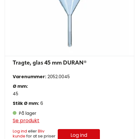
Tragte, glas 45 mm DURAN®
Varenummer:
2052.0045
Ø mm:
45
Stilk Ø mm:
6
På lager
Se produkt
Log ind
eller
Bliv
Log ind
kunde
for at se priser