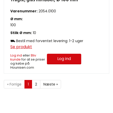
Tragte, glas m/ribber, Ø 100 mm
Varenummer:
2054.0100
Ø mm:
100
Stilk Ø mm:
10
⛟ Bestil med forventet levering: 1-2 uger
Se produkt
Log ind
eller
Bliv
Log ind
kunde
for at se priser
og købe på
Hounisen.com
«
Forrige
1
2
Næste
»