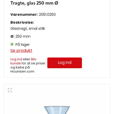
Tragte, glas 250 mm Ø
Varenummer:
2051.0250
Beskrivelse:
Glastragt, smal stilk
Ø:
250 mm
På lager
Se produkt
Log ind
eller
Bliv
Log ind
kunde
for at se priser
og købe på
Hounisen.com