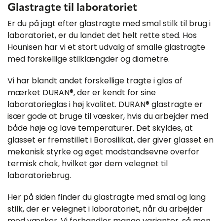
Glastragte til laboratoriet
Er du på jagt efter glastragte med smal stilk til brug i
laboratoriet, er du landet det helt rette sted. Hos
Hounisen har vi et stort udvalg af smalle glastragte
med forskellige stilklængder og diametre.
Vi har blandt andet forskellige tragte i glas af
mærket DURAN®, der er kendt for sine
laboratorieglas i høj kvalitet. DURAN® glastragte er
især gode at bruge til væsker, hvis du arbejder med
både høje og lave temperaturer. Det skyldes, at
glasset er fremstillet i Borosilikat, der giver glasset en
mekanisk styrke og øget modstandsevne overfor
termisk chok, hvilket gør dem velegnet til
laboratoriebrug.
Her på siden finder du glastragte med smal og lang
stilk, der er velegnet i laboratoriet, når du arbejder
med væsker. Vi forhandler mange varianter, så mon