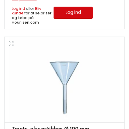
Log ind
eller
Bliv
Log ind
kunde
for at se priser
og købe på
Hounisen.com