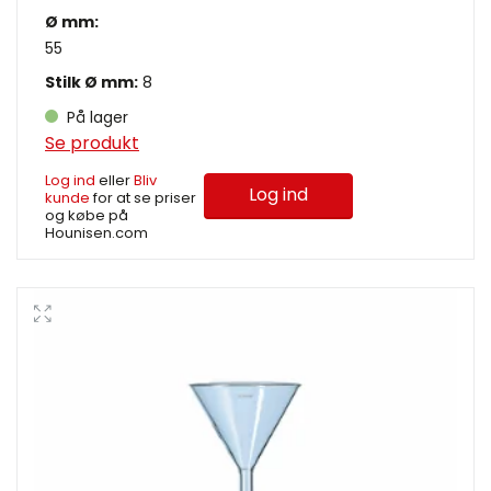
Ø mm:
55
Stilk Ø mm:
8
På lager
Se produkt
Log ind
eller
Bliv
Log ind
kunde
for at se priser
og købe på
Hounisen.com