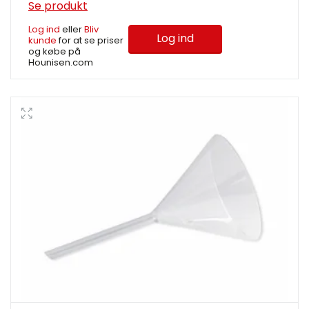
Se produkt
Log ind
eller
Bliv
Log ind
kunde
for at se priser
og købe på
Hounisen.com