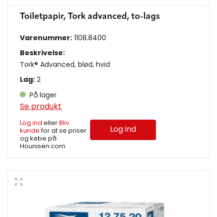
Toiletpapir, Tork advanced, to-lags
Varenummer:
1108.8400
Beskrivelse:
Tork® Advanced, blød, hvid
Lag:
2
På lager
Se produkt
Log ind
eller
Bliv
Log ind
kunde
for at se priser
og købe på
Hounisen.com