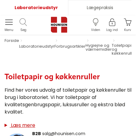
Laboratorieudstyr
Lægepraksis
Menu
Søg
Viden
Log ind
Kurv
Forside
Hygiejne og
Toiletpapir
Laboratorieudstyr
Forbrugsartikler
værnemidler
og
køkkenruller
Toiletpapir og køkkenruller
Find her vores udvalg af toiletpapir og køkkenruller til
brug i laboratoriet. Vi har toiletpapir af
kvalitetsgenbrugspapir, luksusruller og ekstra blød
kvalitet.
Læs mere
B2B
salg@hounisen.com