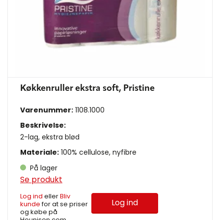
Køkkenruller ekstra soft, Pristine
Varenummer:
1108.1000
Beskrivelse:
2-lag, ekstra blød
Materiale:
100% cellulose, nyfibre
På lager
Se produkt
Log ind
eller
Bliv
Log ind
kunde
for at se priser
og købe på
Hounisen.com