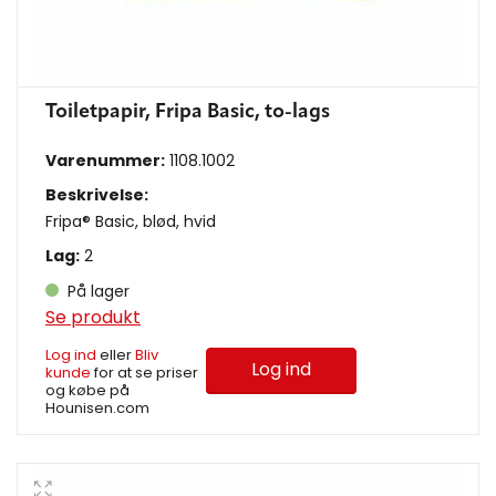
Toiletpapir, Fripa Basic, to-lags
Varenummer:
1108.1002
Beskrivelse:
Fripa® Basic, blød, hvid
Lag:
2
På lager
Se produkt
Log ind
eller
Bliv
Log ind
kunde
for at se priser
og købe på
Hounisen.com