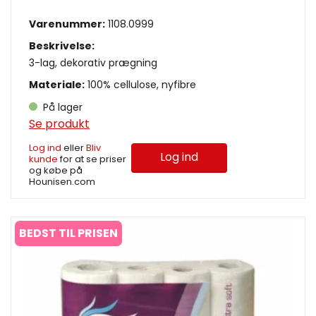
Varenummer:
1108.0999
Beskrivelse:
3-lag, dekorativ prægning
Materiale:
100% cellulose, nyfibre
På lager
Se produkt
Log ind
eller
Bliv
Log ind
kunde
for at se priser
og købe på
Hounisen.com
BEDST TIL PRISEN