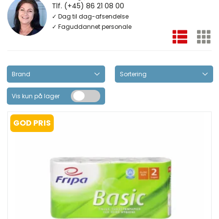
Tlf. (+45) 86 21 08 00
✓ Dag til dag-afsendelse
✓ Faguddannet personale
Vis kun på lager
GOD PRIS