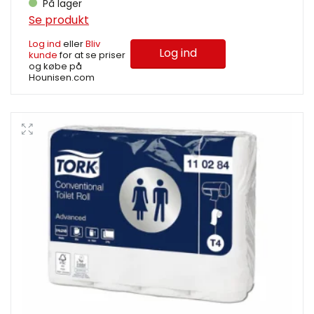
På lager
Se produkt
Log ind
eller
Bliv
Log ind
kunde
for at se priser
og købe på
Hounisen.com