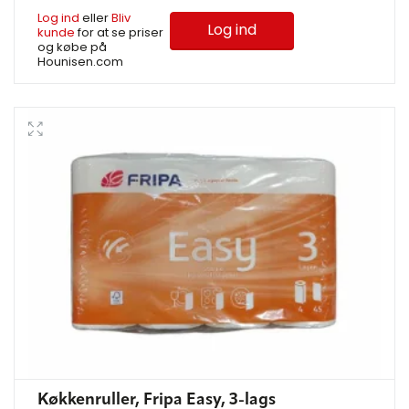
Log ind
eller
Bliv
Log ind
kunde
for at se priser
og købe på
Hounisen.com
Køkkenruller, Fripa Easy, 3-lags