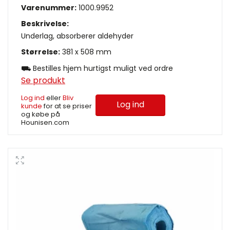
Varenummer:
1000.9952
Beskrivelse:
Underlag, absorberer aldehyder
Størrelse:
381 x 508 mm
⛟ Bestilles hjem hurtigst muligt ved ordre
Se produkt
Log ind
eller
Bliv
Log ind
kunde
for at se priser
og købe på
Hounisen.com