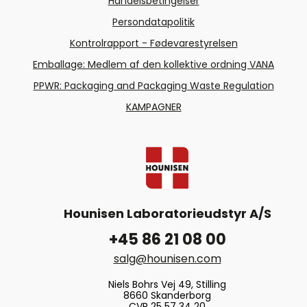
Handelsbetingelser
Persondatapolitik
Kontrolrapport - Fødevarestyrelsen
Emballage: Medlem af den kollektive ordning VANA
PPWR: Packaging and Packaging Waste Regulation
KAMPAGNER
Hounisen Laboratorieudstyr A/S
+45 86 21 08 00
salg@hounisen.com
Niels Bohrs Vej 49, Stilling
8660 Skanderborg
CVR 25 57 34 20