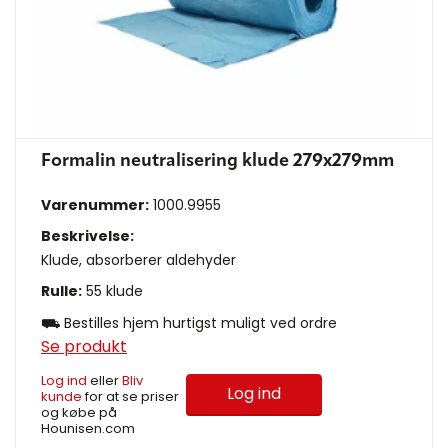
Formalin neutralisering klude 279x279mm
Varenummer:
1000.9955
Beskrivelse:
Klude, absorberer aldehyder
Rulle:
55 klude
⛟ Bestilles hjem hurtigst muligt ved ordre
Se produkt
Log ind
eller
Bliv
Log ind
kunde
for at se priser
og købe på
Hounisen.com