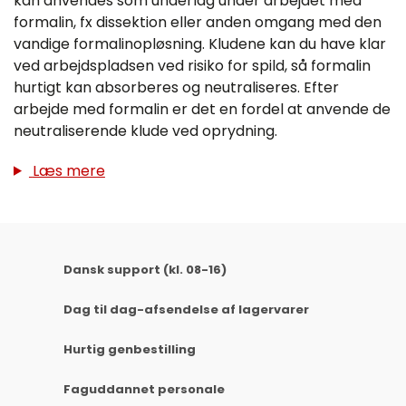
kan anvendes som underlag under arbejdet med
formalin, fx dissektion eller anden omgang med den
vandige formalinopløsning. Kludene kan du have klar
ved arbejdspladsen ved risiko for spild, så formalin
hurtigt kan absorberes og neutraliseres. Efter
arbejde med formalin er det en fordel at anvende de
neutraliserende klude ved oprydning.
Læs mere
Dansk support (kl. 08-16)
Dag til dag-afsendelse af lagervarer
Hurtig genbestilling
Faguddannet personale