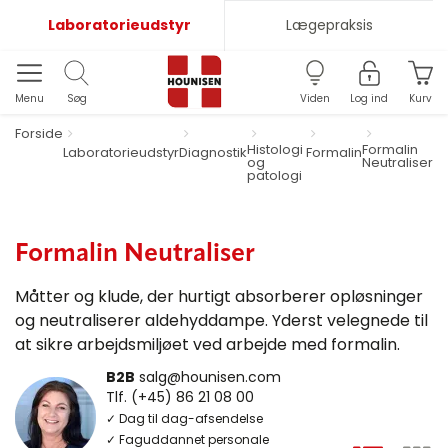
Laboratorieudstyr
Lægepraksis
Menu
Søg
Viden
Log ind
Kurv
Forside
Histologi
Formalin
Laboratorieudstyr
Diagnostik
Formalin
og
Neutraliser
patologi
Formalin Neutraliser
Måtter og klude, der hurtigt absorberer opløsninger
og neutraliserer aldehyddampe. Yderst velegnede til
at sikre arbejdsmiljøet ved arbejde med formalin.
B2B
salg@hounisen.com
Tlf. (+45) 86 21 08 00
✓ Dag til dag-afsendelse
✓ Faguddannet personale