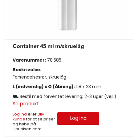
Container 45 ml m/skruelåg
Varenummer:
78.585
Beskrivelse:
Forsendelsesrør, skruelåg
L (indvendig) x Ø (åbning):
118 x 23 mm
⛟ Bestil med forventet levering: 2-3 uger (vejl.)
Se produkt
Log ind
eller
Bliv
Log ind
kunde
for at se priser
og købe på
Hounisen.com