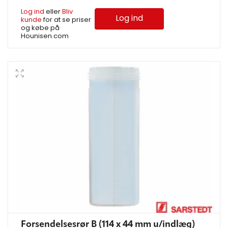
Log ind
eller
Bliv
Log ind
kunde
for at se priser
og købe på
Hounisen.com
Forsendelsesrør B (114 x 44 mm u/indlæg)