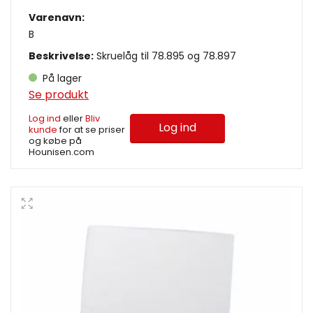
Varenavn:
B
Beskrivelse:
Skruelåg til 78.895 og 78.897
På lager
Se produkt
Log ind
eller
Bliv
Log ind
kunde
for at se priser
og købe på
Hounisen.com