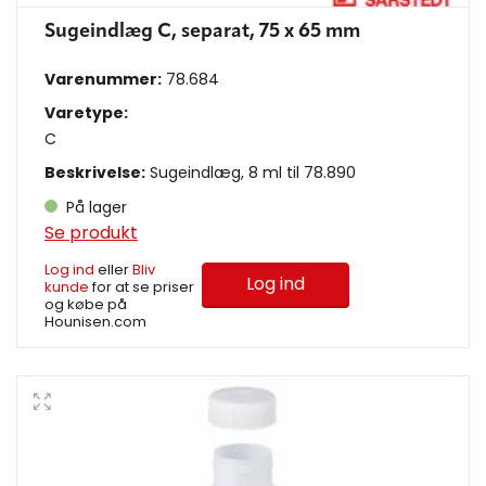
Sugeindlæg C, separat, 75 x 65 mm
Varenummer:
78.684
Varetype:
C
Beskrivelse:
Sugeindlæg, 8 ml til 78.890
På lager
Se produkt
Log ind
eller
Bliv
Log ind
kunde
for at se priser
og købe på
Hounisen.com