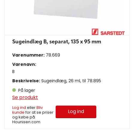
Sugeindlæg B, separat, 135 x 95 mm
Varenummer:
78.669
Varenavn:
B
Beskrivelse:
Sugeindlæg, 26 ml, til 78.895
På lager
Se produkt
Log ind
eller
Bliv
Log ind
kunde
for at se priser
og købe på
Hounisen.com