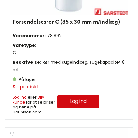
Forsendelsesrør C (85 x 30 mm m/indlæg)
Varenummer:
78.892
Varetype:
C
Beskrivelse:
Rør med sugeindlæg, sugekapacitet 8
ml
På lager
Se produkt
Log ind
eller
Bliv
Log ind
kunde
for at se priser
og købe på
Hounisen.com