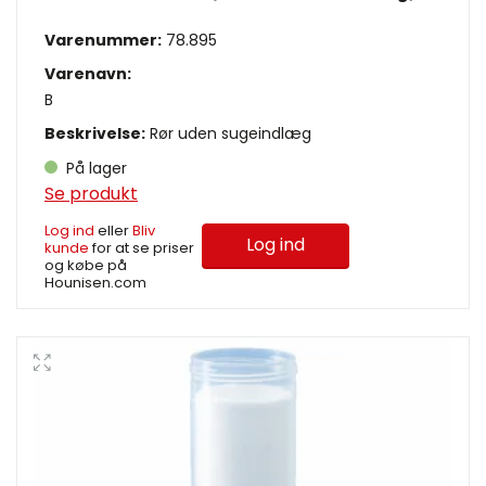
Varenummer:
78.895
Varenavn:
B
Beskrivelse:
Rør uden sugeindlæg
På lager
Se produkt
Log ind
eller
Bliv
Log ind
kunde
for at se priser
og købe på
Hounisen.com