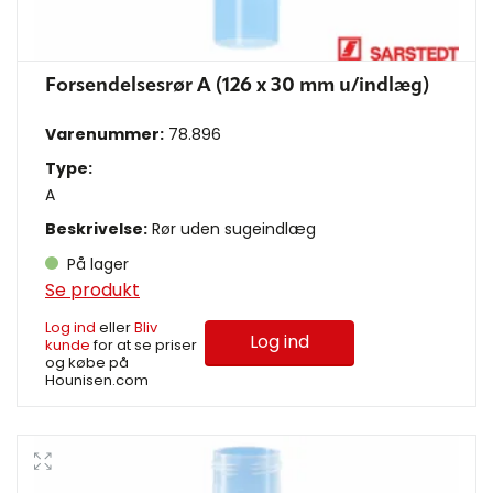
Forsendelsesrør A (126 x 30 mm u/indlæg)
Varenummer:
78.896
Type:
A
Beskrivelse:
Rør uden sugeindlæg
På lager
Se produkt
Log ind
eller
Bliv
Log ind
kunde
for at se priser
og købe på
Hounisen.com