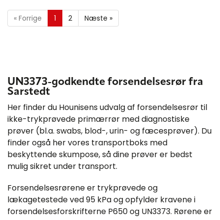
«
Forrige
1
2
Næste
»
UN3373-godkendte forsendelsesrør fra
Sarstedt
Her finder du Hounisens udvalg af forsendelsesrør til
ikke-trykprøvede primærrør med diagnostiske
prøver (bl.a. swabs, blod-, urin- og fæcesprøver). Du
finder også her vores transportboks med
beskyttende skumpose, så dine prøver er bedst
mulig sikret under transport.
Forsendelsesrørene er trykprøvede og
lækagetestede ved 95 kPa og opfylder kravene i
forsendelsesforskrifterne P650 og UN3373. Rørene er