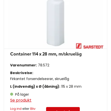
Container 114 x 28 mm, m/skruelåg
Varenummer:
78.572
Beskrivelse:
Firkantet forsendelsesrør, skruelåg
L (indvendig) x Ø (åbning):
115 x 28 mm
På lager
Se produkt
Log ind
eller
Bliv