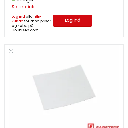
På lager
Se produkt
Log ind
eller
Bliv
Log ind
kunde
for at se priser
og købe på
Hounisen.com