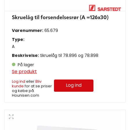
Skruelåg til forsendelsesrør (A =126x30)
Varenummer:
65.679
Type:
A
Beskrivelse:
Skruelåg til 78.896 og 78.898
På lager
Se produkt
Log ind
eller
Bliv
Log ind
kunde
for at se priser
og købe på
Hounisen.com