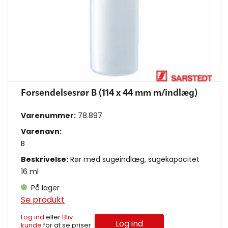
Forsendelsesrør B (114 x 44 mm m/indlæg)
Varenummer:
78.897
Varenavn:
B
Beskrivelse:
Rør med sugeindlæg, sugekapacitet
16 ml
På lager
Se produkt
Log ind
eller
Bliv
Log ind
kunde
for at se priser