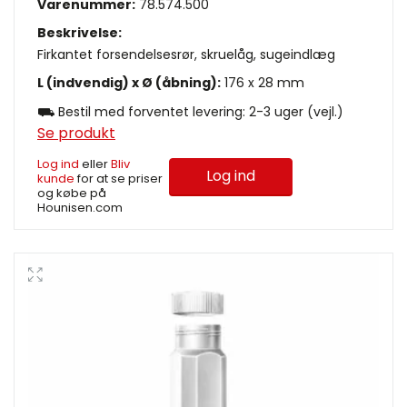
Varenummer:
78.574.500
Beskrivelse:
Firkantet forsendelsesrør, skruelåg, sugeindlæg
L (indvendig) x Ø (åbning):
176 x 28 mm
⛟ Bestil med forventet levering: 2-3 uger (vejl.)
Se produkt
Log ind
eller
Bliv
Log ind
kunde
for at se priser
og købe på
Hounisen.com