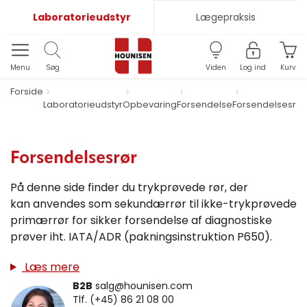
Laboratorieudstyr
Lægepraksis
Menu
Søg
Viden
Log ind
Kurv
Forside
Laboratorieudstyr
Opbevaring
Forsendelse
Forsendelsesrør
Forsendelsesrør
På denne side finder du trykprøvede rør, der
kan anvendes som sekundærrør til ikke-trykprøvede
primærrør for sikker forsendelse af diagnostiske
prøver iht. IATA/ADR (pakningsinstruktion P650).
Læs mere
B2B
salg@hounisen.com
Tlf. (+45) 86 21 08 00