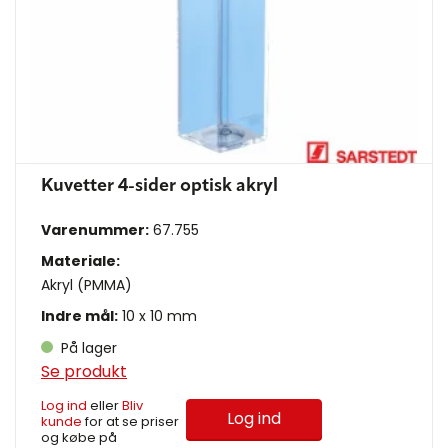
Kuvetter 4-sider optisk akryl
Varenummer:
67.755
Materiale:
Akryl (PMMA)
Indre mål:
10 x 10 mm
På lager
Se produkt
Log ind
eller
Bliv
Log ind
kunde
for at se priser
og købe på