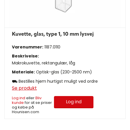
Kuvette, glas, type 1, 10 mm lysvej
Varenummer:
1187.0110
Beskrivelse:
Makrokuvette, rektangulær, låg
Materiale:
Optisk-glas (230-2500 nm)
⛟ Bestilles hjem hurtigst muligt ved ordre
Se produkt
Log ind
eller
Bliv
Log ind
kunde
for at se priser
og købe på
Hounisen.com