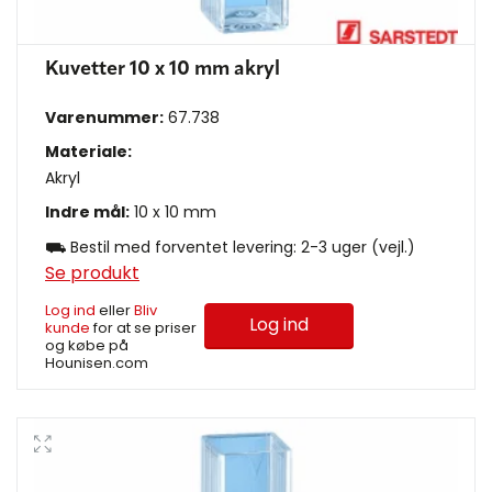
Kuvetter 10 x 10 mm akryl
Varenummer:
67.738
Materiale:
Akryl
Indre mål:
10 x 10 mm
⛟ Bestil med forventet levering: 2-3 uger (vejl.)
Se produkt
Log ind
eller
Bliv
Log ind
kunde
for at se priser
og købe på
Hounisen.com