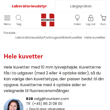
Laboratorieudstyr
Lægepraksis
Menu
Søg
Viden
Log ind
Kurv
Forside
Laboratorieudstyr
Forbrugsartikler
Kuvetter
Hele kuvetter
Hele kuvetter
Hele kuvetter med 10 mm lysvejshøjde. Kuvetterne
fås i to udgaver (med 2 eller 4 optiske sider), så du
kan vælge den kuvettetype, der passer bedst til din
opgave. Kuvetterne med 4 optiske sider er
velegnede til fluorescensmålinger.
B2B
salg@hounisen.com
Tlf. (+45) 86 21 08 00
✓ Dag til dag-afsendelse