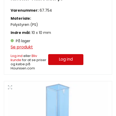
Varenummer:
67.754
Materiale:
Polystyren (PS)
Indre mål:
10 x 10 mm
På lager
Se produkt
Log ind
eller
Bliv
Log ind
kunde
for at se priser
og købe på
Hounisen.com