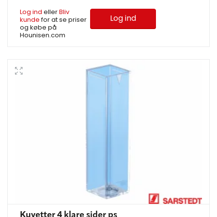
Log ind
eller
Bliv
Log ind
kunde
for at se priser
og købe på
Hounisen.com
Kuvetter 4 klare sider ps