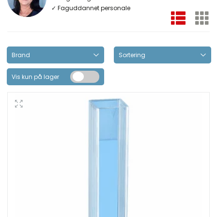
✓ Faguddannet personale
Vis kun på lager