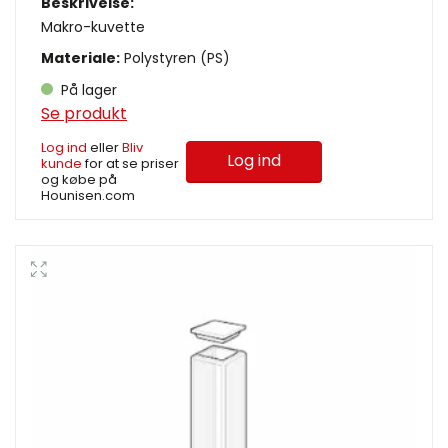
Beskrivelse:
Makro-kuvette
Materiale:
Polystyren (PS)
På lager
Se produkt
Log ind
eller
Bliv
Log ind
kunde
for at se priser
og købe på
Hounisen.com