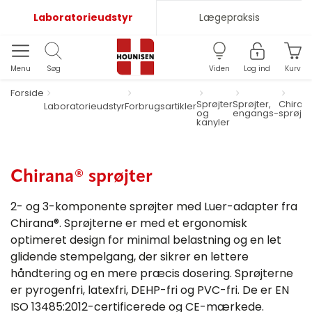
Laboratorieudstyr
Lægepraksis
Menu
Søg
Viden
Log ind
Kurv
Forside
Sprøjter
Sprøjter,
Chiran
Laboratorieudstyr
Forbrugsartikler
og
engangs-
sprøjte
kanyler
Chirana® sprøjter
2- og 3-komponente sprøjter med Luer-adapter fra
Chirana®. Sprøjterne er med et ergonomisk
optimeret design for minimal belastning og en let
glidende stempelgang, der sikrer en lettere
håndtering og en mere præcis dosering. Sprøjterne
er pyrogenfri, latexfri, DEHP-fri og PVC-fri. De er EN
ISO 13485:2012-certificerede og CE-mærkede.