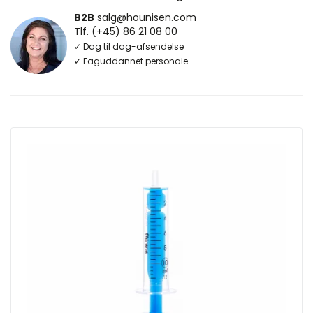
B2B
salg@hounisen.com
Tlf. (+45) 86 21 08 00
✓ Dag til dag-afsendelse
✓ Faguddannet personale