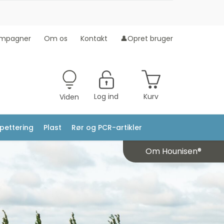
mpagner
Om os
Kontakt
👤Opret bruger
Log ind
Kurv
Viden
ipettering
Plast
Rør og PCR-artikler
Om Hounisen®