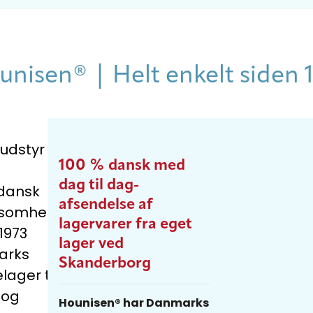
isen® | Helt enkelt siden 
udstyr
100 % dansk med
dag til dag-
 dansk
afsendelse af
rksomhed
lagervarer fra eget
1973
lager ved
arks
Skanderborg
lager til
 og
H
ounisen®
har Danmarks