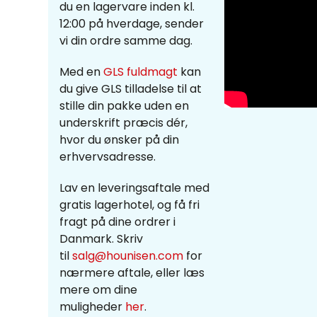
du en lagervare inden kl.
12:00 på hverdage, sender
vi din ordre samme dag.
Med en
GLS fuldmagt
kan
du give GLS tilladelse til at
stille din pakke uden en
underskrift præcis dér,
hvor du ønsker på din
erhvervsadresse.
Lav en leveringsaftale med
gratis lagerhotel, og få fri
fragt på dine ordrer i
Danmark. Skriv
til
salg@hounisen.com
for
nærmere aftale, eller læs
mere om dine
muligheder
her
.