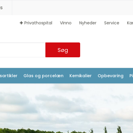
s
✚ Privathospital
Vinno
Nyheder
Service
Ka
Søg
artikler
Glas og porcelæn
Kemikalier
Opbevaring
P