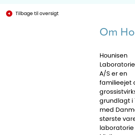
Tilbage til oversigt
Om Houn
Hounisen
Laboratorie
A/S er en
familieejet
grossistvi
grundlagt i 
med Danm
største vare
laboratorie