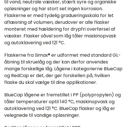
til vand, neutrale væsker, stærk syre og organiske
opløsninger og har stort set ingen korrosion.
Flaskerne er med tydelig gradueringsskala for let
aflæsning af volumen, derudover er alle flasker
monteret med hældering for drypfri overførsel af
væsker. Flasker såvel som låg tåler maskinopvask
og autoklavering ved 121 °C.
Flaskerne fra Simax® er udformet med standard GL-
åbning til skruelåg og der kan derfor anvendes
mange forskellige låg. Lågene i kategorierne BlueCap
og RedCap er det, der gør forskellen på, hvilken
flaske du skal vælge til dine applikationer.
BlueCap lågene er fremstillet i PP (polypropylen) og
tåler temperaturer optil 140 °C, maskinopvask og
autoklavering ved 121 °C. BlueCap flasker og låg er
velegnede til vandige opløsninger.