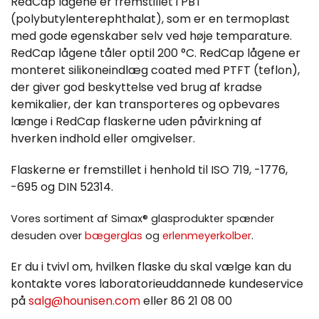
RedCap lågene er fremstillet i PBT
(polybutylenterephthalat), som er en termoplast
med gode egenskaber selv ved høje temparature.
RedCap lågene tåler optil 200 °C. RedCap lågene er
monteret silikoneindlæg coated med PTFT (teflon),
der giver god beskyttelse ved brug af kradse
kemikalier, der kan transporteres og opbevares
længe i RedCap flaskerne uden påvirkning af
hverken indhold eller omgivelser.
Flaskerne er fremstillet i henhold til ISO 719, -1776,
-695 og DIN 52314.
Vores sortiment af Simax® glasprodukter spænder
desuden over
bægerglas
og
erlenmeyerkolber
.
Er du i tvivl om, hvilken flaske du skal vælge kan du
kontakte vores laboratorieuddannede kundeservice
på
salg@hounisen.com
eller 86 21 08 00