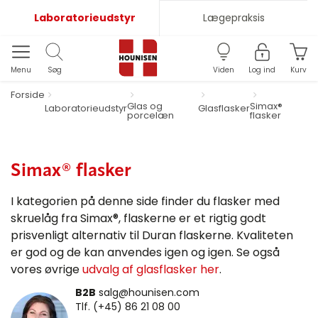
Laboratorieudstyr
Lægepraksis
Menu
Søg
Viden
Log ind
Kurv
Forside
Glas og
Simax®
Laboratorieudstyr
Glasflasker
porcelæn
flasker
Simax® flasker
I kategorien på denne side finder du flasker med
skruelåg fra Simax®, flaskerne er et rigtig godt
prisvenligt alternativ til Duran flaskerne. Kvaliteten
er god og de kan anvendes igen og igen. Se også
vores øvrige
udvalg af glasflasker her
.
B2B
salg@hounisen.com
Tlf. (+45) 86 21 08 00