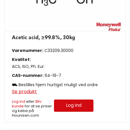
Acetic acid, ≥99.8%, 30kg
Varenummer:
C33209.30000
Kvalitet:
ACS, ISO, Ph. Eur.
CAS-nummer:
64-19-7
⛟ Bestilles hjem hurtigst muligt ved ordre
Se produkt
Log ind
eller
Bliv
Log ind
kunde
for at se priser
og købe på
Hounisen.com