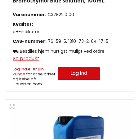
Bromothymol Blue solution, 100mL
Varenummer:
C32822.0100
Kvalitet:
pH-indikator
CAS-nummer:
76-59-5, 1310-73-2, 64-17-5
⛟ Bestilles hjem hurtigst muligt ved ordre
Se produkt
Log ind
eller
Bliv
Log ind
kunde
for at se priser
og købe på
Hounisen.com