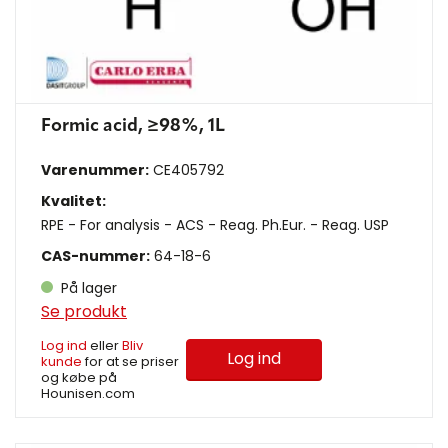
Formic acid, ≥98%, 1L
Varenummer:
CE405792
Kvalitet:
RPE - For analysis - ACS - Reag. Ph.Eur. - Reag. USP
CAS-nummer:
64-18-6
På lager
Se produkt
Log ind
eller
Bliv
Log ind
kunde
for at se priser
og købe på
Hounisen.com