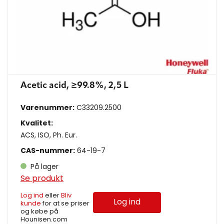
Acetic acid, ≥99.8%, 2,5 L
Varenummer:
C33209.2500
Kvalitet:
ACS, ISO, Ph. Eur.
CAS-nummer:
64-19-7
På lager
Se produkt
Log ind
eller
Bliv
Log ind
kunde
for at se priser
og købe på
Hounisen.com