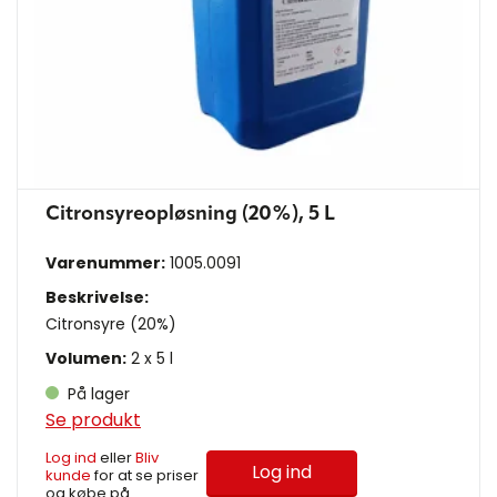
Citronsyreopløsning (20%), 5 L
Varenummer:
1005.0091
Beskrivelse:
Citronsyre (20%)
Volumen:
2 x 5 l
På lager
Se produkt
Log ind
eller
Bliv
Log ind
kunde
for at se priser
og købe på