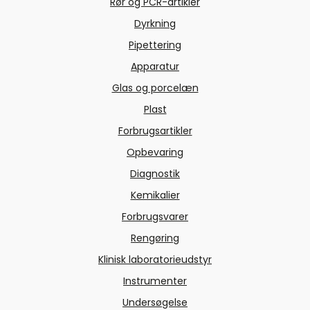
Rør og PCR-artikler
Dyrkning
Pipettering
Apparatur
Glas og porcelæn
Plast
Forbrugsartikler
Opbevaring
Diagnostik
Kemikalier
Forbrugsvarer
Rengøring
Klinisk laboratorieudstyr
Instrumenter
Undersøgelse