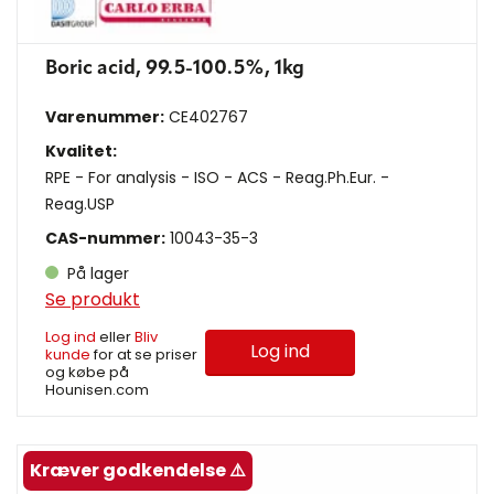
Boric acid, 99.5-100.5%, 1kg
Varenummer:
CE402767
Kvalitet:
RPE - For analysis - ISO - ACS - Reag.Ph.Eur. -
Reag.USP
CAS-nummer:
10043-35-3
På lager
Se produkt
Log ind
eller
Bliv
Log ind
kunde
for at se priser
og købe på
Hounisen.com
Kræver godkendelse ⚠️