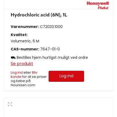
Hydrochloric acid (6N), 1L
Varenummer:
C72033.1000
Kvalitet:
Volumetric, 6 M
CAS-nummer:
7647-01-0
⛟ Bestilles hjem hurtigst muligt ved ordre
Se produkt
Log ind
eller
Bliv
Log ind
kunde
for at se priser
og købe på
Hounisen.com