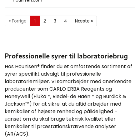
Hounisen.com
«
Forrige
1
2
3
4
Næste
»
Professionelle syrer til laboratoriebrug
Hos Hounisen® finder du et omfattende sortiment af
syrer specifikt udvalgt til professionelle
laboratoriemiljøer. Vi samarbejder med anerkendte
producenter som CARLO ERBA Reagents og
Honeywell (Fluka™, Riedel-de Haën™ og Burdick &
Jackson™) for at sikre, at du altid arbejder med
kemikalier af højeste renhed og pålidelighed –
uanset om du skal bruge teknisk kvalitet eller
kemikalier til præstationskrævende analyser
(AR/ACS).