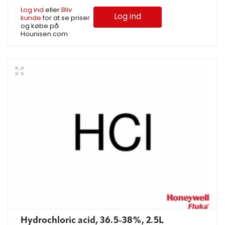
Log ind
eller
Bliv
Log ind
kunde
for at se priser
og købe på
Hounisen.com
Hydrochloric acid, 36.5-38%, 2.5L