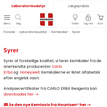
Laboratorieudstyr
Lægepraksis
Menu
Søg
Viden
Log ind
Kurv
Forside
Laboratorieudstyr
Kemikalier
Syrer
Syrer
Syrer af forskellige kvalitet, vi fører kemikalier fra de
anerkendte producenter
Carlo
Erba
og
Honeywell
. Kemikalierne er listet alfabetisk
efter engelsk navn.​
Analysecertifikater fra CARLO ERBA Reagents kan
downloades her →
🕮 Se den nye Kemiavis fra Hounisen® her →