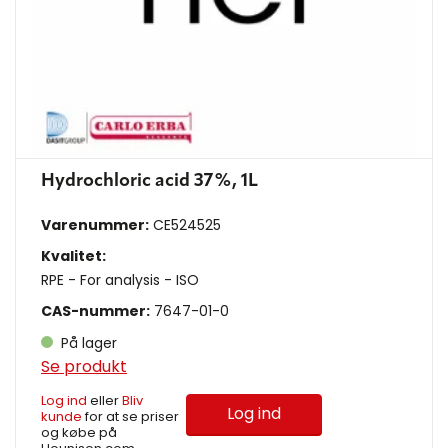
Hydrochloric acid 37%, 1L
Varenummer:
CE524525
Kvalitet:
RPE - For analysis - ISO
CAS-nummer:
7647-01-0
På lager
Se produkt
Log ind
eller
Bliv
Log ind
kunde
for at se priser
og købe på