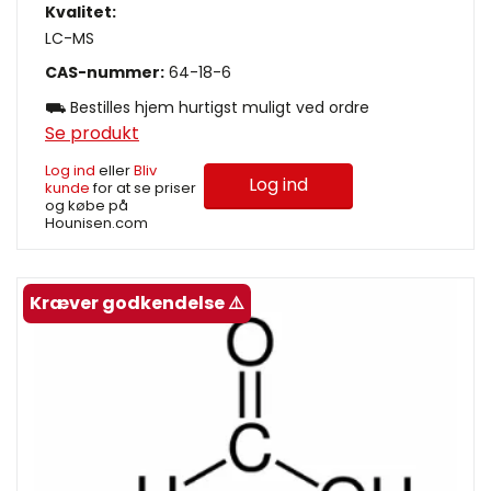
Kvalitet:
LC-MS
CAS-nummer:
64-18-6
⛟ Bestilles hjem hurtigst muligt ved ordre
Se produkt
Log ind
eller
Bliv
Log ind
kunde
for at se priser
og købe på
Hounisen.com
Kræver godkendelse ⚠️