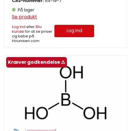
CAS-nummer:
64-19-7
På lager
Se produkt
Log ind
eller
Bliv
Log ind
kunde
for at se priser
og købe på
Hounisen.com
Kræver godkendelse ⚠️