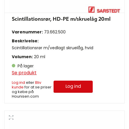
Scintillationsrør, HD-PE m/skruelåg 20ml
Varenummer:
73.662.500
Beskrivelse:
Scintillationsrør m/vedlagt skruelåg, hvid
Volumen:
20 ml
På lager
Se produkt
Log ind
eller
Bliv
Log ind
kunde
for at se priser
og købe på
Hounisen.com