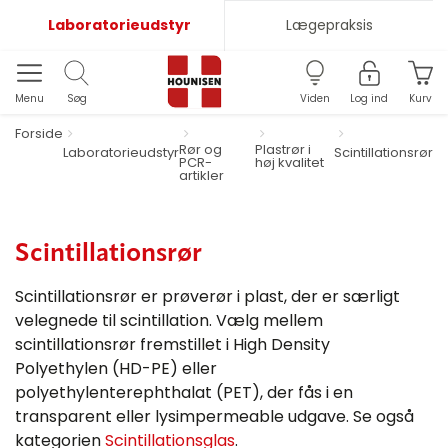
Laboratorieudstyr
Lægepraksis
Menu
Søg
Viden
Log ind
Kurv
Forside
Rør og
Plastrør i
Laboratorieudstyr
Scintillationsrør
PCR-
høj kvalitet
artikler
Scintillationsrør
Scintillationsrør er prøverør i plast, der er særligt
velegnede til scintillation. Vælg mellem
scintillationsrør fremstillet i High Density
Polyethylen (HD-PE) eller
polyethylenterephthalat (PET), der fås i en
transparent eller lysimpermeable udgave. Se også
kategorien
Scintillationsglas
.