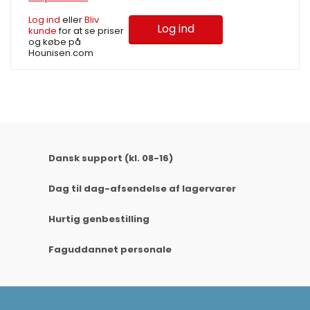
Log ind
eller
Bliv
Log ind
kunde
for at se priser
og købe på
Hounisen.com
Dansk support (kl. 08-16)
Dag til dag-afsendelse af lagervarer
Hurtig genbestilling
Faguddannet personale