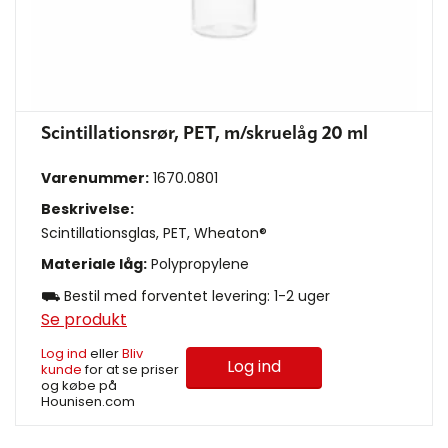
Scintillationsrør, PET, m/skruelåg 20 ml
Varenummer:
1670.0801
Beskrivelse:
Scintillationsglas, PET, Wheaton®
Materiale låg:
Polypropylene
⛟ Bestil med forventet levering: 1-2 uger
Se produkt
Log ind
eller
Bliv
Log ind
kunde
for at se priser
og købe på
Hounisen.com