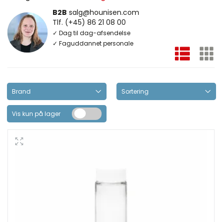
B2B
salg@hounisen.com
Tlf. (+45) 86 21 08 00
✓ Dag til dag-afsendelse
✓ Faguddannet personale
Vis kun på lager