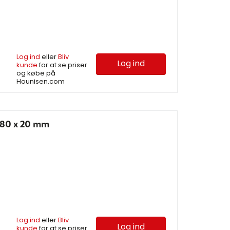
Log ind
eller
Bliv
Log ind
kunde
for at se priser
og købe på
Hounisen.com
80 x 20 mm
Log ind
eller
Bliv
Log ind
kunde
for at se priser