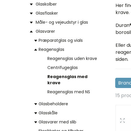
Glaskolber
Her fi
krave. 
Glasflasker
Måle- og vejeudstyr i glas
Duran
Glasvarer
borosil
Præparatglas og vials
Eller 
Reagensglas
reagen
Reagensglas uden krave
siden.
Centrifugeglas
Reagensglas med
krave
Reagensglas med NS
15 pro
Glasbeholdere
Glasskåle
Glasvarer med slib