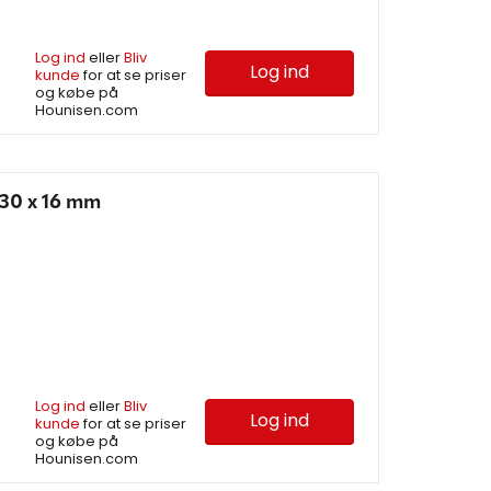
Log ind
eller
Bliv
Log ind
kunde
for at se priser
og købe på
Hounisen.com
30 x 16 mm
Log ind
eller
Bliv
Log ind
kunde
for at se priser
og købe på
Hounisen.com