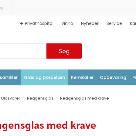
s
✚ Privathospital
Vinno
Nyheder
Service
Ka
Søg
artikler
Glas og porcelæn
Kemikalier
Opbevaring
P
Glasvarer
Reagensglas
Reagensglas med krave
gensglas med krave