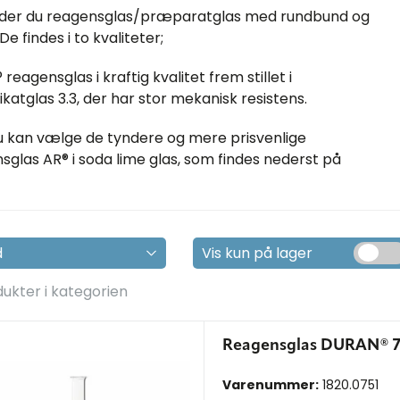
nder du reagensglas/præparatglas med rundbund og
De findes i to kvaliteter;
®
reagensglas i kraftig kvalitet frem stillet i
ikatglas 3.3, der har stor mekanisk resistens.
du kan vælge de tyndere og mere prisvenlige
sglas AR® i soda lime glas, som findes nederst på
Vis kun på lager
dukter i kategorien
Reagensglas DURAN® 7
Varenummer:
1820.0751