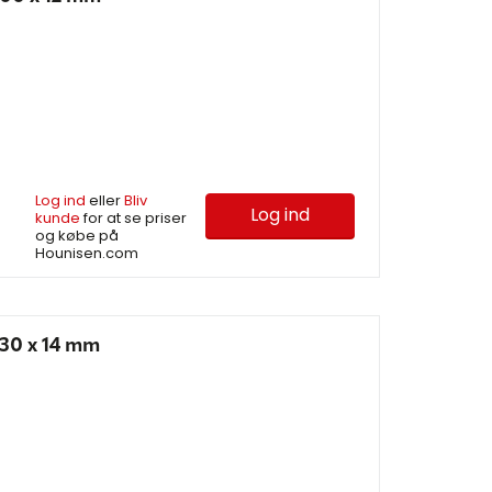
Log ind
eller
Bliv
Log ind
kunde
for at se priser
og købe på
Hounisen.com
30 x 14 mm