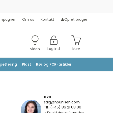
mpagner
Om os
Kontakt
👤Opret bruger
Log ind
Kurv
Viden
ipettering
Plast
Rør og PCR-artikler
B2B
salg@hounisen.com
Tlf. (+45) 86 21 08 00
✓ Dag til dag-afsendelse