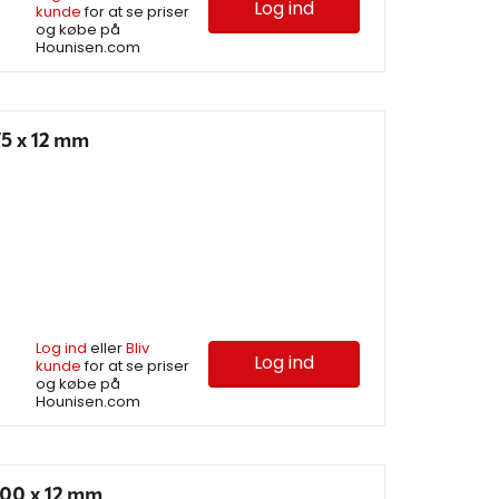
Log ind
kunde
for at se priser
og købe på
Hounisen.com
5 x 12 mm
Log ind
eller
Bliv
Log ind
kunde
for at se priser
og købe på
Hounisen.com
00 x 12 mm