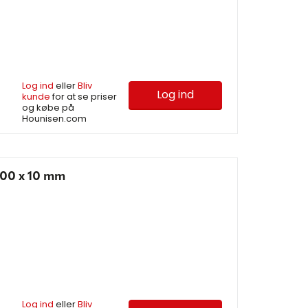
Log ind
eller
Bliv
Log ind
kunde
for at se priser
og købe på
Hounisen.com
00 x 10 mm
Log ind
eller
Bliv