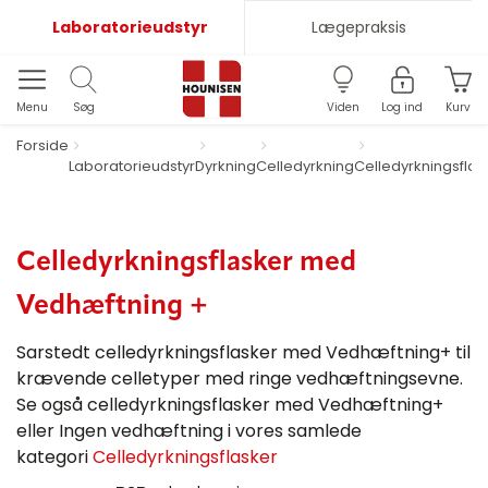
Laboratorieudstyr
Lægepraksis
Menu
Søg
Viden
Log ind
Kurv
Forside
Laboratorieudstyr
Dyrkning
Celledyrkning
Celledyrkningsflas
Celledyrkningsflasker med
Vedhæftning +
Sarstedt celledyrkningsflasker med Vedhæftning+ til
krævende celletyper med ringe vedhæftningsevne.
Se også celledyrkningsflasker med Vedhæftning+
eller Ingen vedhæftning i vores samlede
kategori
Celledyrkningsflasker