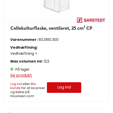
Cellekulturflaske, ventileret, 25 cm² CP
Varenummer:
83.3910.300
Vedhæftning:
Vedhæftning +
Max volumen ml:
12,5
På lager
Se produkt
Log ind
eller
Bliv
Log ind
kunde
for at se priser
og købe på
Hounisen.com