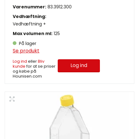
Varenummer:
83.3912.300
Vedhæftning:
Vedhæftning +
Max volumen ml:
125
På lager
Se produkt
Log ind
eller
Bliv
Log ind
kunde
for at se priser
og købe på
Hounisen.com