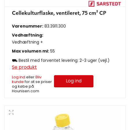
Cellekulturflaske, ventileret, 75 cm² CP
Varenummer:
83.3911.300
Vedhæftning:
Vedhæftning +
Max volumen ml:
55
⛟ Bestil med forventet levering: 2-3 uger (vejl.)
Se produkt
Log ind
eller
Bliv
Log ind
kunde
for at se priser
og købe på
Hounisen.com