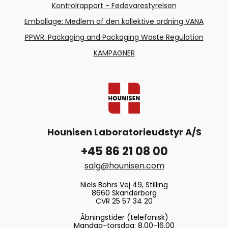
Kontrolrapport - Fødevarestyrelsen
Emballage: Medlem af den kollektive ordning VANA
PPWR: Packaging and Packaging Waste Regulation
KAMPAGNER
Hounisen Laboratorieudstyr A/S
+45 86 21 08 00
salg@hounisen.com
Niels Bohrs Vej 49, Stilling
8660 Skanderborg
CVR 25 57 34 20
Åbningstider (telefonisk)
Mandag-torsdag: 8.00-16.00