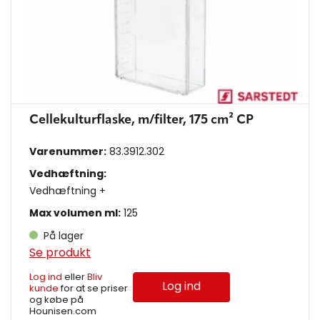
Cellekulturflaske, m/filter, 175 cm² CP
Varenummer:
83.3912.302
Vedhæftning:
Vedhæftning +
Max volumen ml:
125
På lager
Se produkt
Log ind
eller
Bliv
Log ind
kunde
for at se priser
og købe på
Hounisen.com