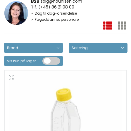
B2B
salg@hounisen.com
Tlf. (+45) 86 21 08 00
✓ Dag til dag-afsendelse
✓ Faguddannet personale
Vis kun på lager