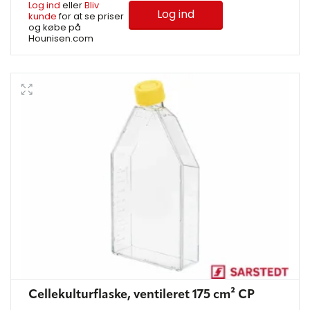
Log ind
eller
Bliv
Log ind
kunde
for at se priser
og købe på
Hounisen.com
Cellekulturflaske, ventileret 175 cm² CP