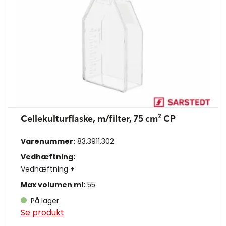
Cellekulturflaske, m/filter, 75 cm² CP
Varenummer:
83.3911.302
Vedhæftning:
Vedhæftning +
Max volumen ml:
55
På lager
Se produkt