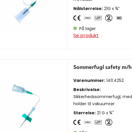
Nålstørrelse:
21G x ¾”
På lager
Se produkt
Sommerfugl safety m/h
Varenummer:
1411.4252
Beskrivelse:
Sikkerhedssommerfugl, me
holder til vakuumrør
Størrelse:
21 G x ¾''