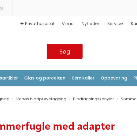
s
✚ Privathospital
Vinno
Nyheder
Service
Ka
Søg
artikler
Glas og porcelæn
Kemikalier
Opbevaring
P
gning
Venøs blodprøvetagning
Blodtagningskanyler
Sommer
mmerfugle med adapter