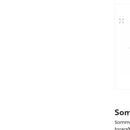
Som
Sommer
foregå