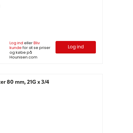
d
Log ind
eller
Bliv
Log ind
kunde
for at se priser
og købe på
Hounisen.com
er 80 mm, 21G x 3/4