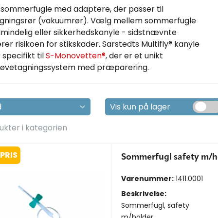
e sommerfugle med adaptere, der passer til
gningsrør (vakuumrør). Vælg mellem sommerfugle
mindelig eller sikkerhedskanyle - sidstnævnte
er risikoen for stikskader. Sarstedts Multifly® kanyle
specifikt til
S-Monovetten®
, der er et unikt
røvetagningssystem med præparering.
Vis kun på lager
ukter i kategorien
PRIS
Sommerfugl safety m/
Varenummer:
1411.0001
Beskrivelse:
Sommerfugl, safety
m/holder