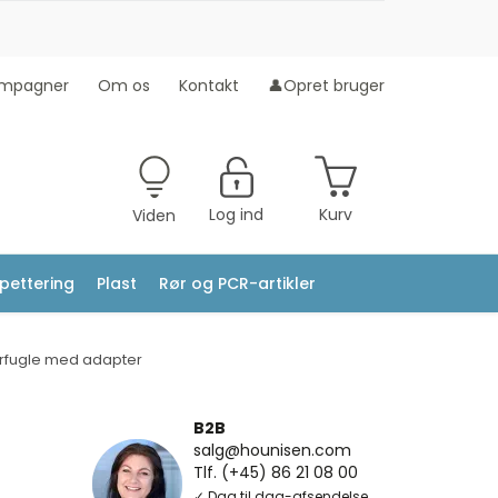
mpagner
Om os
Kontakt
👤Opret bruger
Log ind
Kurv
Viden
ipettering
Plast
Rør og PCR-artikler
fugle med adapter
B2B
salg@hounisen.com
Tlf. (+45) 86 21 08 00
✓ Dag til dag-afsendelse