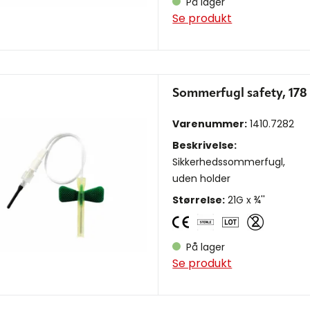
På lager
Se produkt
Sommerfugl safety, 178
Varenummer:
1410.7282
Beskrivelse:
Sikkerhedssommerfugl,
uden holder
Størrelse:
21G x ¾''
På lager
Se produkt