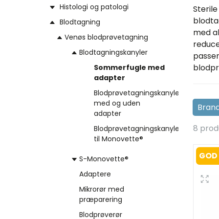
Histologi og patologi
Steril
blodta
Blodtagning
med al
Venøs blodprøvetagning
reducer
Blodtagningskanyler
passer 
blodp
Sommerfugle med
adapter
Blodprøvetagningskanyler
med og uden
adapter
8 prod
Blodprøvetagningskanyler
til Monovette®
GOD 
S-Monovette®
Adaptere
Mikrorør med
præparering
Blodprøverør