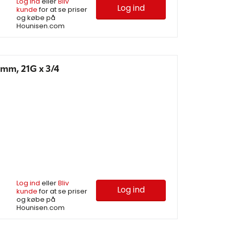
Log ind
eller
Bliv
Log ind
kunde
for at se priser
og købe på
Hounisen.com
 mm, 21G x 3/4
Log ind
eller
Bliv
Log ind
kunde
for at se priser
og købe på
Hounisen.com