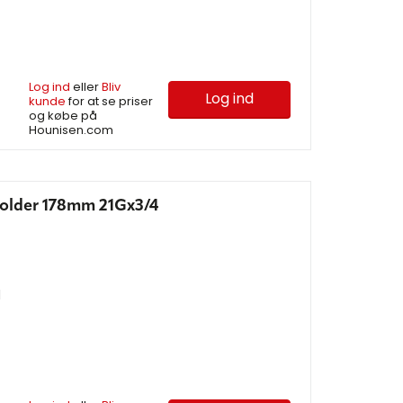
Log ind
eller
Bliv
Log ind
kunde
for at se priser
og købe på
Hounisen.com
older 178mm 21Gx3/4
d