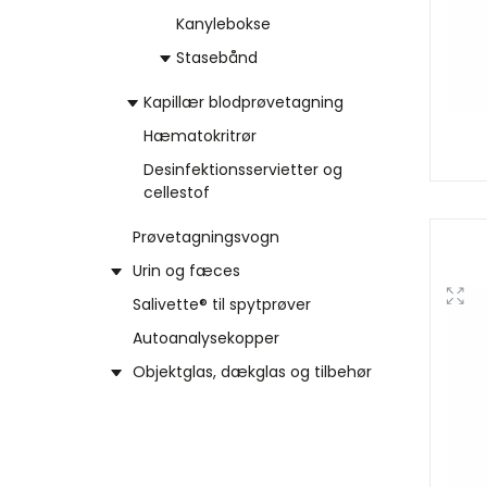
Kanylebokse
Stasebånd
Kapillær blodprøvetagning
Hæmatokritrør
Desinfektionsservietter og
cellestof
Prøvetagningsvogn
Urin og fæces
Salivette® til spytprøver
Autoanalysekopper
Objektglas, dækglas og tilbehør