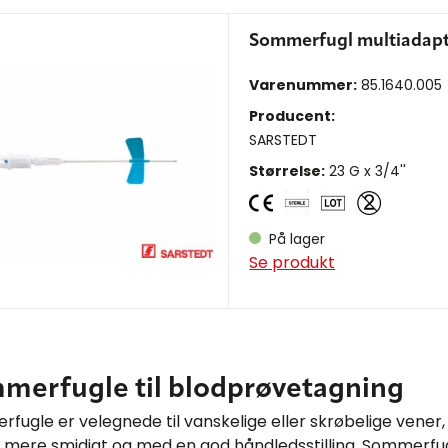
Sommerfugl multiadapt
Varenummer:
85.1640.005
Producent:
SARSTEDT
Størrelse:
23 G x 3/4''
På lager
Se produkt
merfugle til blodprøvetagning
fugle er velegnede til vanskelige eller skrøbelige vener, 
 mere smidigt og med en god håndledsstilling. Sommerfug