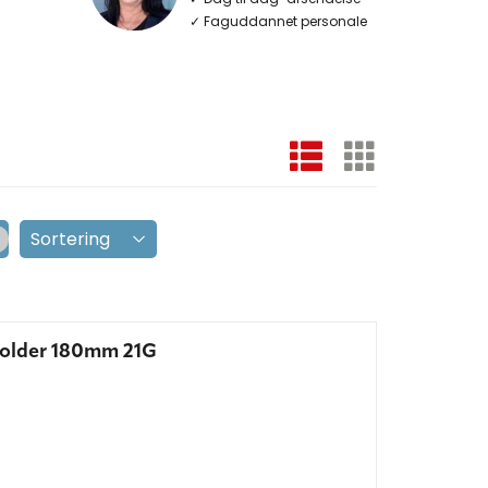
✓ Faguddannet personale
holder 180mm 21G