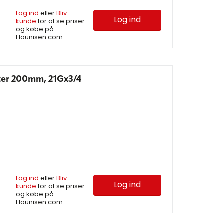
Log ind
eller
Bliv
Log ind
kunde
for at se priser
og købe på
Hounisen.com
ter 200mm, 21Gx3/4
Log ind
eller
Bliv
Log ind
kunde
for at se priser
og købe på
Hounisen.com