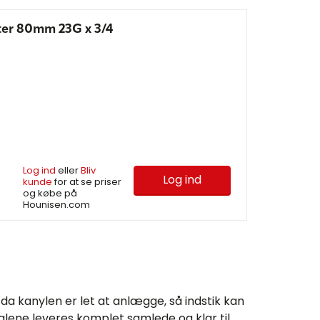
er 80mm 23G x 3/4
Log ind
eller
Bliv
Log ind
kunde
for at se priser
og købe på
Hounisen.com
da kanylen er let at anlægge, så indstik kan
lene leveres komplet samlede og klar til