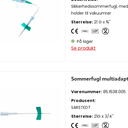
Sikkerhedssommerfugl, me
holder til vakuumrør
Størrelse:
21 G x ¾''
På lager
Se produkt
Sommerfugl multiadapt
Varenummer:
85.1638.005
Producent:
SARSTEDT
Størrelse:
21G x 3/4''