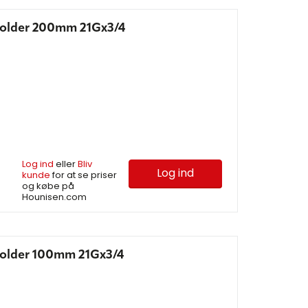
holder 200mm 21Gx3/4
Log ind
eller
Bliv
Log ind
kunde
for at se priser
og købe på
Hounisen.com
holder 100mm 21Gx3/4