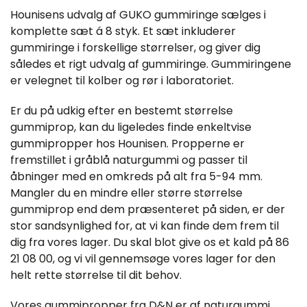
Hounisens udvalg af GUKO gummiringe sælges i
komplette sæt á 8 styk. Et sæt inkluderer
gummiringe i forskellige størrelser, og giver dig
således et rigt udvalg af gummiringe. Gummiringene
er velegnet til kolber og rør i laboratoriet.
Er du på udkig efter en bestemt størrelse
gummiprop, kan du ligeledes finde enkeltvise
gummipropper hos Hounisen. Propperne er
fremstillet i gråblå naturgummi og passer til
åbninger med en omkreds på alt fra 5-94 mm.
Mangler du en mindre eller større størrelse
gummiprop end dem præsenteret på siden, er der
stor sandsynlighed for, at vi kan finde dem frem til
dig fra vores lager. Du skal blot give os et kald på 86
21 08 00, og vi vil gennemsøge vores lager for den
helt rette størrelse til dit behov.
Vores gummipropper fra D&N er af naturgummi,