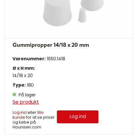
Gummipropper 14/18 x 20 mm
Varenummer:
1650.1418
Ø x H mm:
14/18 x 20
Type:
18D
På lager
Se produkt
Log ind
eller
Bliv
Log ind
kunde
for at se priser
og købe på
Hounisen.com