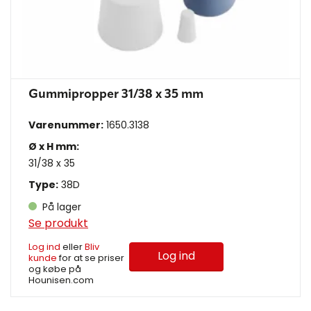
Gummipropper 31/38 x 35 mm
Varenummer:
1650.3138
Ø x H mm:
31/38 x 35
Type:
38D
På lager
Se produkt
Log ind
eller
Bliv
Log ind
kunde
for at se priser
og købe på
Hounisen.com