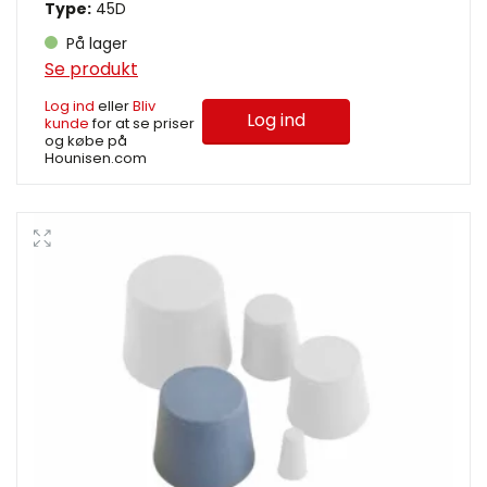
Type:
45D
På lager
Se produkt
Log ind
eller
Bliv
Log ind
kunde
for at se priser
og købe på
Hounisen.com