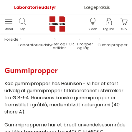
Laboratorieudstyr
Lægepraksis
Menu
Søg
Viden
Log ind
Kurv
Forside
Rør og PCR-
Propper
Laboratorieudstyr
Gummipropper
artikler
og låg
Gummipropper
Køb gummipropper hos Hounisen - vi har et stort
udvalg af gummipropper til laboratoriet i størrelser
fra Ø 8-94. Hounisens koniske gummipropper er
fremstillet i gråblå, mediumblødt naturgummi (40
shore A).
Gummipropperne har et bredt anvendelsesområde
og tåler temperaturer fra -40° C til +60° C.