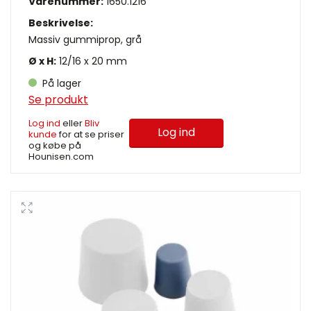
Varenummer:
1650.1216
Beskrivelse:
Massiv gummiprop, grå
Ø x H:
12/16 x 20 mm
På lager
Se produkt
Log ind
eller
Bliv
Log ind
kunde
for at se priser
og købe på
Hounisen.com