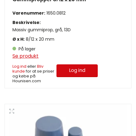
Varenummer:
1650.0812
Beskrivelse:
Massiv gummiprop, grå, 13D
Ø x H:
8/12 x 20 mm
På lager
Se produkt
Log ind
eller
Bliv
Log ind
kunde
for at se priser
og købe på
Hounisen.com