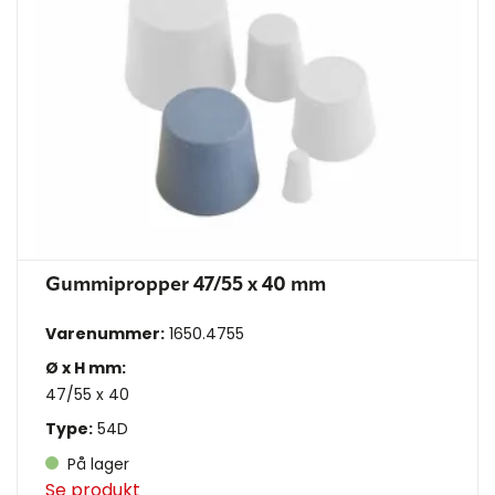
Gummipropper 47/55 x 40 mm
Varenummer:
1650.4755
Ø x H mm:
47/55 x 40
Type:
54D
På lager
Se produkt