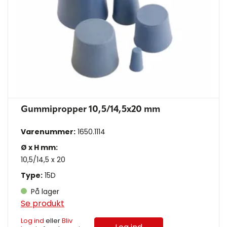
Gummipropper 10,5/14,5x20 mm
Varenummer:
1650.1114
Ø x H mm:
10,5/14,5 x 20
Type:
15D
På lager
Se produkt
Log ind
eller
Bliv