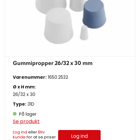
Gummipropper 26/32 x 30 mm
Varenummer:
1650.2532
Ø x H mm:
26/32 x 30
Type:
31D
På lager
Se produkt
Log ind
eller
Bliv
Log ind
kunde
for at se priser