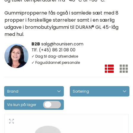
Gummipropperne fås også i samlede sæt med 8
propper i forskellige størrelser samt i en særlig
udgave i bromobutylgummi til DURAN® GL 45-låg
med hul.
B2B
salg@hounisen.com
Tlf. (+45) 86 21 08 00
✓ Dag til dag-afsendelse
✓ Faguddannet personale
Vis kun på lager