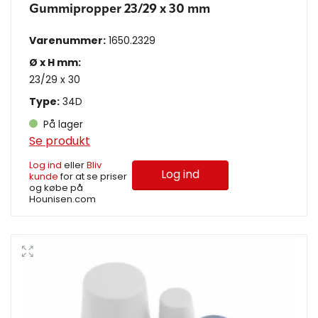
Gummipropper 23/29 x 30 mm
Varenummer:
1650.2329
Ø x H mm:
23/29 x 30
Type:
34D
På lager
Se produkt
Log ind
eller
Bliv
Log ind
kunde
for at se priser
og købe på
Hounisen.com