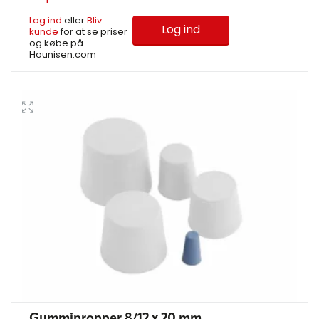
Log ind
eller
Bliv
Log ind
kunde
for at se priser
og købe på
Hounisen.com
Gummipropper 8/12 x 20 mm