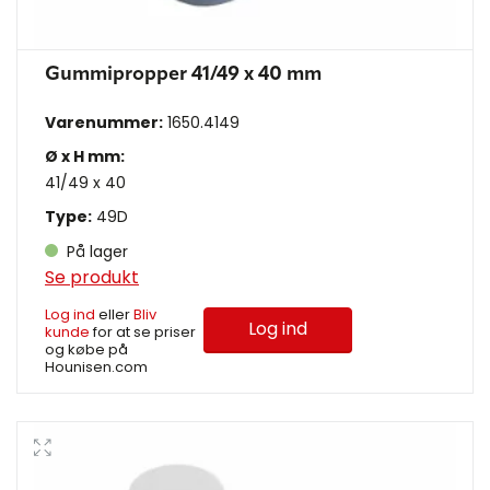
Gummipropper 41/49 x 40 mm
Varenummer:
1650.4149
Ø x H mm:
41/49 x 40
Type:
49D
På lager
Se produkt
Log ind
eller
Bliv
Log ind
kunde
for at se priser
og købe på
Hounisen.com