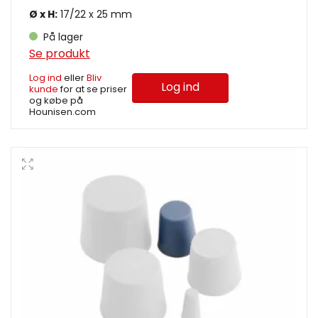
Ø x H:
17/22 x 25 mm
På lager
Se produkt
Log ind
eller
Bliv
Log ind
kunde
for at se priser
og købe på
Hounisen.com