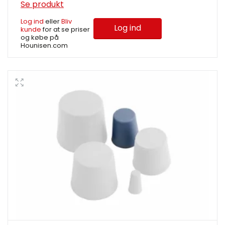
Se produkt
Log ind
eller
Bliv
Log ind
kunde
for at se priser
og købe på
Hounisen.com