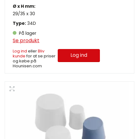
Ø x H mm:
29/35 x 30
Type:
34D
På lager
Se produkt
Log ind
eller
Bliv
Log ind
kunde
for at se priser
og købe på
Hounisen.com