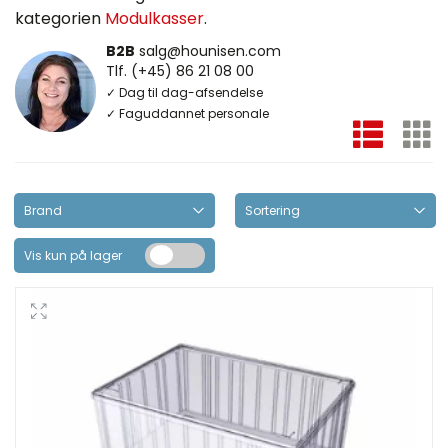
kategorien
Modulkasser
.
B2B
salg@hounisen.com
Tlf. (+45) 86 21 08 00
✓ Dag til dag-afsendelse
✓ Faguddannet personale
Vis kun på lager