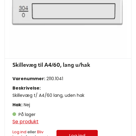
Skillevæg til A4/60, lang u/hak
Varenummer:
2110.1041
Beskrivelse:
Skillevæg t/ A4/60 lang, uden hak
Hak:
Nej
På lager
Se produkt
Log ind
eller
Bliv
Log ind