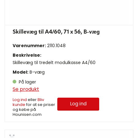
Skillevæg til A4/60, 71 x 56, B-væg
Varenummer:
2110.1048
Beskrivelse:
Skillevæg til tredelt modulkasse A4/60
Model:
B-væg
På lager
Se produkt
Log ind
eller
Bliv
Log ind
kunde
for at se priser
og købe på
Hounisen.com