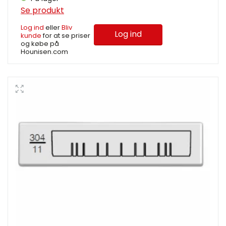
Se produkt
Log ind
eller
Bliv
Log ind
kunde
for at se priser
og købe på
Hounisen.com