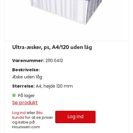
Ultra-æsker, ps, A4/120 uden låg
Varenummer:
2110.0412
Beskrivelse:
Æske uden låg
Størrelse:
A4, højde 120 mm
På lager
Se produkt
Log ind
eller
Bliv
Log ind
kunde
for at se priser
og købe på
Hounisen.com