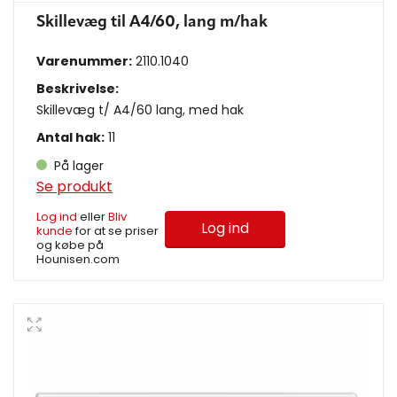
Skillevæg til A4/60, lang m/hak
Varenummer:
2110.1040
Beskrivelse:
Skillevæg t/ A4/60 lang, med hak
Antal hak:
11
På lager
Se produkt
Log ind
eller
Bliv
Log ind
kunde
for at se priser
og købe på
Hounisen.com