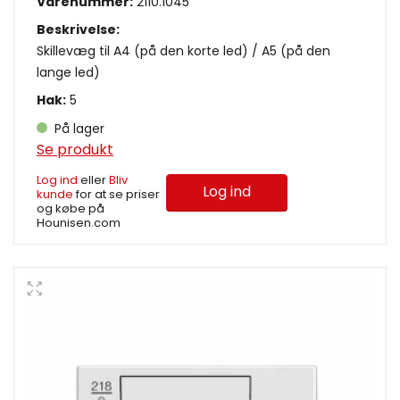
Varenummer:
2110.1045
Beskrivelse:
Skillevæg til A4 (på den korte led) / A5 (på den
lange led)
Hak:
5
På lager
Se produkt
Log ind
eller
Bliv
Log ind
kunde
for at se priser
og købe på
Hounisen.com