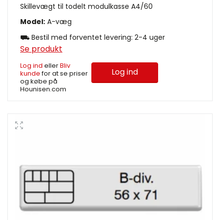
Skillevægt til todelt modulkasse A4/60
Model:
A-væg
⛟ Bestil med forventet levering: 2-4 uger
Se produkt
Log ind
eller
Bliv
Log ind
kunde
for at se priser
og købe på
Hounisen.com