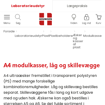
Laboratorieudstyr
Lægepraksis
Menu
Søg
Viden
Log ind
Kurv
Forside
Æsker
A
Laboratorieudstyr
Plast
Plastbeholdere
Modulkasser
og
m
kasser
l
af
s
plast
A4 modulkasser, låg og skillevægge
A4 ultraæsker fremstillet i transparent polystyren
(PS) med mange forskellige
kombinationsmuligheder. Låg og skillevæg bestilles
separat. Skillevæggene fås i lang og kort udgave
med og uden hak. Æskerne kan også bestilles i
størrelsen A5 og A6. Se det fulde sortiment i