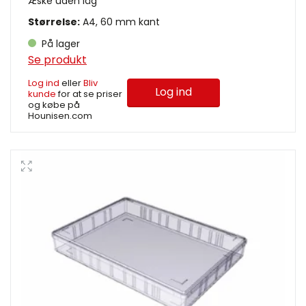
Æske uden låg
Størrelse:
A4, 60 mm kant
På lager
Se produkt
Log ind
eller
Bliv
Log ind
kunde
for at se priser
og købe på
Hounisen.com