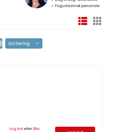
✓ Faguddannet personale
Log ind
eller
Bliv