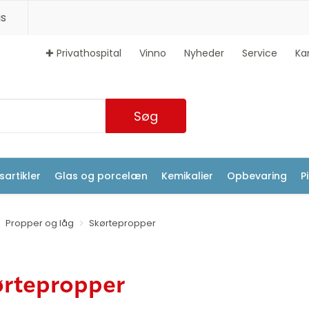
s
✚ Privathospital
Vinno
Nyheder
Service
Ka
Søg
artikler
Glas og porcelæn
Kemikalier
Opbevaring
P
Propper og låg
Skørtepropper
ørtepropper