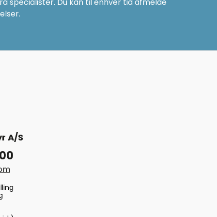
a specialister. Du kan til enhver tid afmelde
elser.
r A/S
 00
com
lling
g