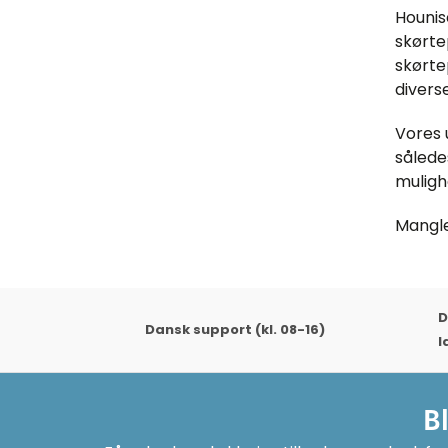
Hounise
skørte
skørte
diverse
Vores 
sålede
mulighe
Mangle
D
Dansk support (kl. 08-16)
l
B