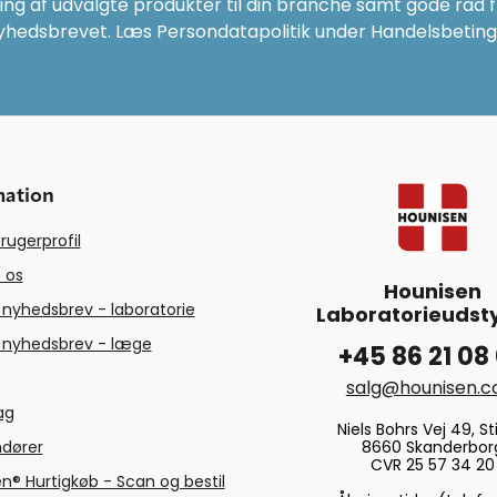
ng af udvalgte produkter til din branche samt gode råd fr
yhedsbrevet. Læs Persondatapolitik under Handelsbeting
mation
rugerprofil
 os
Hounisen
 nyhedsbrev - laboratorie
Laboratorieudsty
 nyhedsbrev - læge
+45 86 21 08
salg@hounisen.
tag
Niels Bohrs Vej 49, Sti
8660 Skanderbor
ndører
CVR 25 57 34 20
n® Hurtigkøb - Scan og bestil