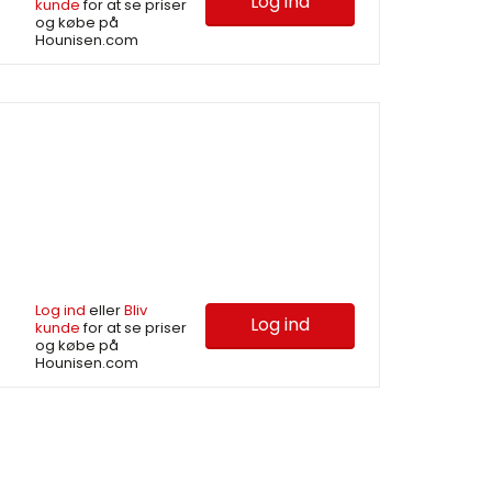
Log ind
kunde
for at se priser
og købe på
Hounisen.com
Log ind
eller
Bliv
Log ind
kunde
for at se priser
og købe på
Hounisen.com