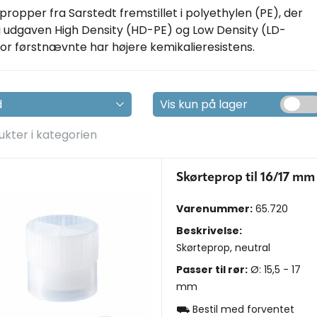
propper fra Sarstedt fremstillet i polyethylen (PE), der
 i udgaven High Density (HD-PE) og Low Density (LD-
vor førstnævnte har højere kemikalieresistens.
Vis kun på lager
ukter i kategorien
Skørteprop til 16/17 mm
Varenummer:
65.720
Beskrivelse:
Skørteprop, neutral
Passer til rør:
Ø: 15,5 - 17
mm
⛟ Bestil med forventet