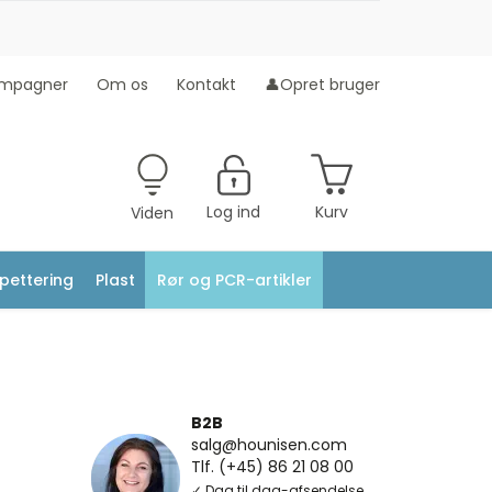
mpagner
Om os
Kontakt
👤Opret bruger
Log ind
Kurv
Viden
ipettering
Plast
Rør og PCR-artikler
B2B
salg@hounisen.com
Tlf. (+45) 86 21 08 00
✓ Dag til dag-afsendelse