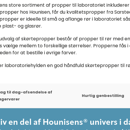
ns store sortiment af propper til laboratoriet inkluderer 
propper hos Hounisen, får du kvalitetspropper fra Sarstedt
propper er ideelle til små og aflange rør i laboratoriet s
 plast- og glasrør.
udvalg af skørtepropper består af propper til rør med en
s vælge mellem to forskellige størrelser. Propperne fås i
den for at bestille i øvrige farver.
r laboratoriehylden en god håndfuld skørtepropper til rø
ag til dag-afsendelse af
Hurtig genbestilling
agervarer
liv en del af Hounisens® univers i d