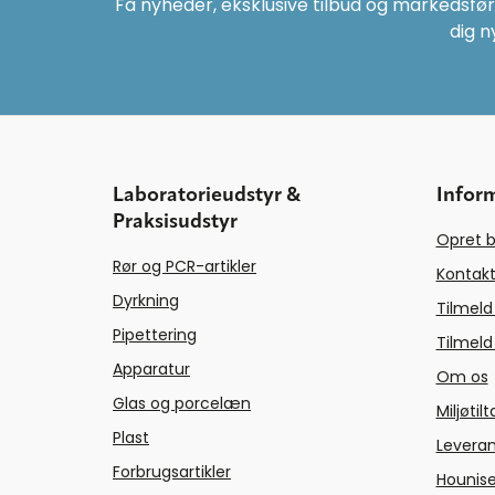
Få nyheder, eksklusive tilbud og markedsføri
dig n
Laboratorieudstyr &
Infor
Praksisudstyr
Opret b
Rør og PCR-artikler
Kontakt
Dyrkning
Tilmeld
Pipettering
Tilmeld
Apparatur
Om os
Glas og porcelæn
Miljøtil
Plast
Levera
Forbrugsartikler
Hounise