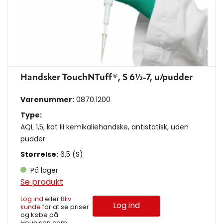
Handsker TouchNTuff®, S 6½-7, u/pudder
Varenummer:
0870.1200
Type:
AQL 1,5, kat III kemikaliehandske, antistatisk, uden
pudder
Størrelse:
6,5 (S)
På lager
Se produkt
Log ind
eller
Bliv
Log ind
kunde
for at se priser
og købe på
Hounisen.com