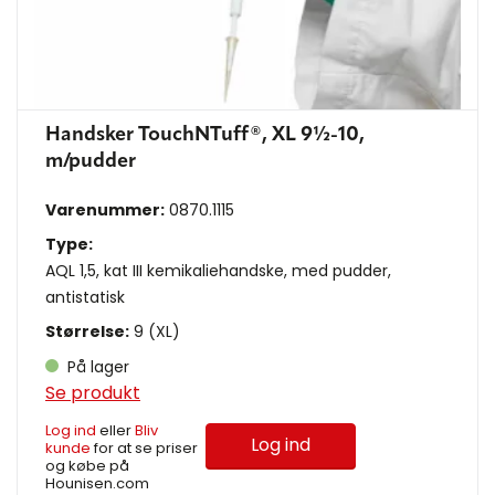
Handsker TouchNTuff®, XL 9½-10,
m/pudder
Varenummer:
0870.1115
Type:
AQL 1,5, kat III kemikaliehandske, med pudder,
antistatisk
Størrelse:
9 (XL)
På lager
Se produkt
Log ind
eller
Bliv
Log ind
kunde
for at se priser
og købe på
Hounisen.com