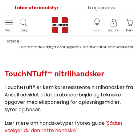
Laboratorieudstyr
Lægepraksis
Menu
Søg
Viden
Log ind
Kurv
Forside
Laboratorieudstyr
Forbrugsartikler
Laboratoriehandsker
Nitr
TouchNTuff® nitrilhandsker
TouchNTuff® er kemikalieresistente nitrilhandsker fra
Ansell udviklet til laboratoriearbejde og tekniske
opgaver med eksponering for opløsningsmidler,
syrer og baser.
Lær mere om handsketyper i vores guide
'Sådan
vælger du den rette handske'.