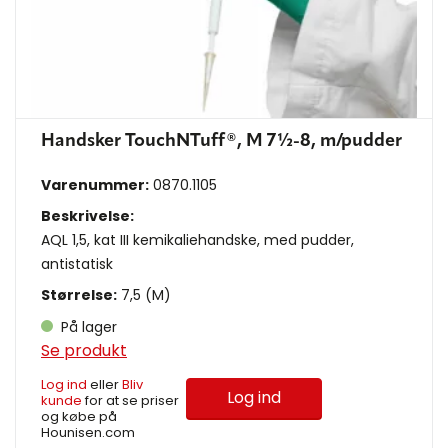
Handsker TouchNTuff®, M 7½-8, m/pudder
Varenummer:
0870.1105
Beskrivelse:
AQL 1,5, kat III kemikaliehandske, med pudder,
antistatisk
Størrelse:
7,5 (M)
På lager
Se produkt
Log ind
eller
Bliv
Log ind
kunde
for at se priser
og købe på
Hounisen.com