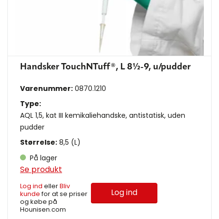
Handsker TouchNTuff®, L 8½-9, u/pudder
Varenummer:
0870.1210
Type:
AQL 1,5, kat III kemikaliehandske, antistatisk, uden
pudder
Størrelse:
8,5 (L)
På lager
Se produkt
Log ind
eller
Bliv
Log ind
kunde
for at se priser
og købe på
Hounisen.com