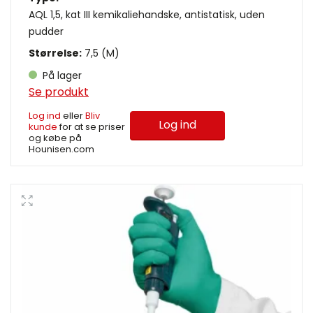
AQL 1,5, kat III kemikaliehandske, antistatisk, uden
pudder
Størrelse:
7,5 (M)
På lager
Se produkt
Log ind
eller
Bliv
Log ind
kunde
for at se priser
og købe på
Hounisen.com