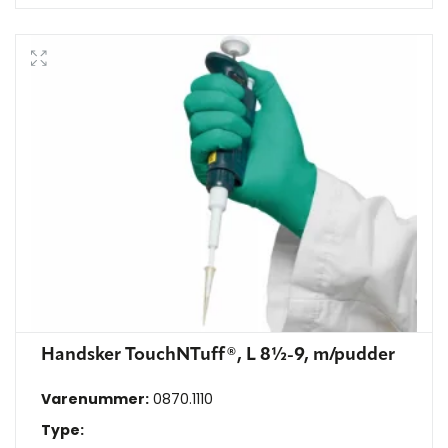
Handsker TouchNTuff®, L 8½-9, m/pudder
Varenummer:
0870.1110
Type: