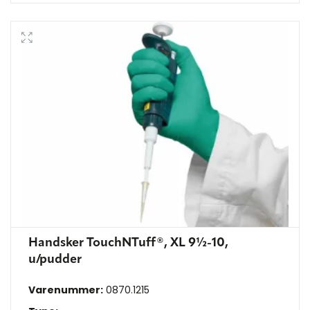
Handsker TouchNTuff®, XL 9½-10,
u/pudder
Varenummer:
0870.1215