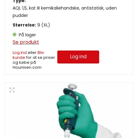
Type:
AQL 1,5, kat III kemikaliehandske, antistatisk, uden
pudder
Størrelse:
9 (XL)
På lager
Se produkt
Log ind
eller
Bliv
Log ind
kunde
for at se priser
og købe på
Hounisen.com