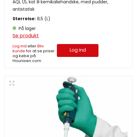
AQL 1,5, kat III kemikaliehandske, med pudder,
antistatisk
Størrelse:
8,5 (L)
På lager
Se produkt
Log ind
eller
Bliv
Log ind
kunde
for at se priser
og købe på
Hounisen.com