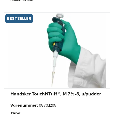
BESTSELLER
Handsker TouchNTuff®, M 7½-8, u/pudder
Varenummer:
0870.1205
Type: