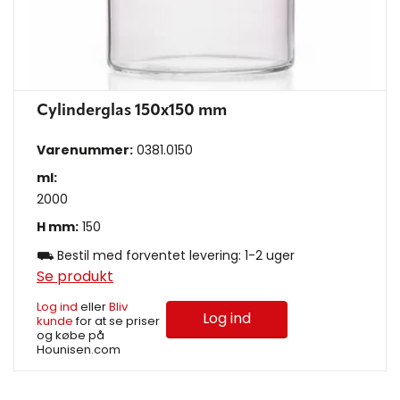
Cylinderglas 150x150 mm
Varenummer:
0381.0150
ml:
2000
H mm:
150
⛟ Bestil med forventet levering: 1-2 uger
Se produkt
Log ind
eller
Bliv
Log ind
kunde
for at se priser
og købe på
Hounisen.com