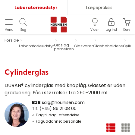
Laboratorieudstyr
Lægepraksis
Menu
Søg
Viden
Log ind
Kurv
Forside
Glas og
Laboratorieudstyr
Glasvarer
Glasbeholdere
Cylin
porcelæn
Cylinderglas
DURAN® cylinderglas med knoplåg. Glasset er uden
graduering. Fås i størrelser fra 250-2000 ml.
B2B
salg@hounisen.com
Tlf. (+45) 86 21 08 00
✓ Dag til dag-afsendelse
✓ Faguddannet personale