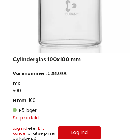
Cylinderglas 100x100 mm
Varenummer:
0381.0100
ml:
500
H mm:
100
På lager
Se produkt
Log ind
eller
Bliv
Log ind
kunde
for at se priser
og købe på