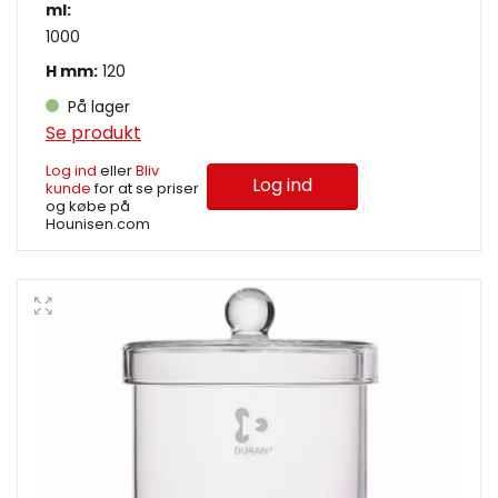
ml:
1000
H mm:
120
På lager
Se produkt
Log ind
eller
Bliv
Log ind
kunde
for at se priser
og købe på
Hounisen.com