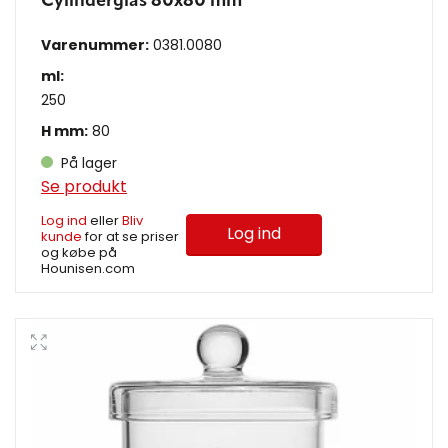
Cylinderglas 80x80 mm
Varenummer:
0381.0080
ml:
250
H mm:
80
På lager
Se produkt
Log ind
eller
Bliv
Log ind
kunde
for at se priser
og købe på
Hounisen.com