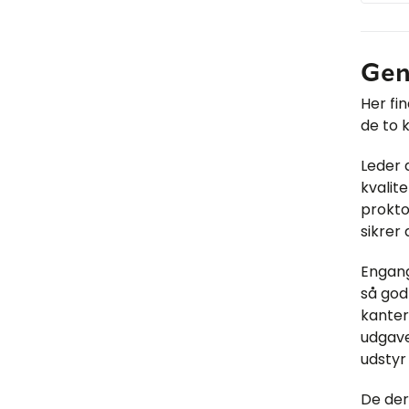
Gen
Her fi
de to 
Leder 
kvalit
prokto
sikrer
Engang
så god
kanter.
udgave
udstyr 
De der