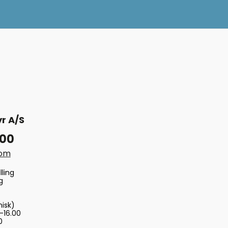
r A/S
 00
com
lling
g
nisk)
-16.00
0