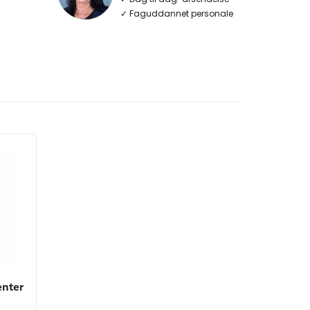
✓ Faguddannet personale
enter