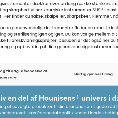
sinstrumenter dækker over en lang række sterile instr
t og skarphed. Vi har kirurgiske instrumenter SUSI® i plast
et. Her finder du sakse, skalpeller, skarpskeer, klemmer, n
gorien genanvendelige instrumenter finder du robuste inst
ing og sterilisering igen og igen. Du kan vælge mellem al
iske til øreskyldningssprøjter. Desuden er det også her du
isering og opbevaring af dine genanvendelige instrumenter
ag til dag-afsendelse af
Hurtig genbestilling
agervarer
liv en del af Hounisens® univers i d
ng af udvalgte produkter til din branche samt gode råd fr
yhedsbrevet. Læs Persondatapolitik under Handelsbeting