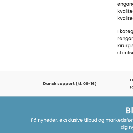
engang
kvalite
kvalit
I kate
rengør
kirurg
steril
D
Dansk support (kl. 08-16)
l
B
Få nyheder, eksklusive tilbud og markedsføri
dig n