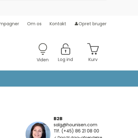
mpagner
Om os
Kontakt
👤Opret bruger
Log ind
Kurv
Viden
B2B
salg@hounisen.com
Tlf. (+45) 86 21 08 00
✓ Dag til dag-afsendelse