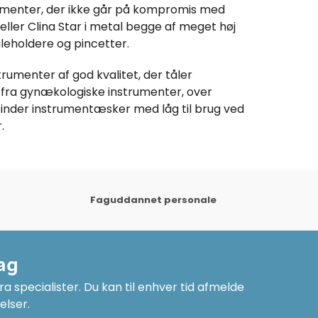
umenter, der ikke går på kompromis med
 eller Clina Star i metal begge af meget høj
åleholdere og pincetter.
rumenter af god kvalitet, der tåler
t fra gynækologiske instrumenter, over
 finder instrumentæsker med låg til brug ved
.
Faguddannet personale
ag
a specialister. Du kan til enhver tid afmelde
elser.