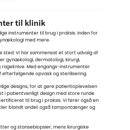
r til klinik
e instrumenter til brug i praksis. Inden for
, gynækologi med mere.
ge sted. Vi har sammensat et stort udvalg af
er gynækologi, dermatologi, kirurgi,
 og rageknive. Med engangs-instrumenter
 efterfølgende opvask og sterilisering.
lige designs, for at gøre patientoplevelsen
ast i patientvenligt design med store runde
rtificeret til brug i praksis. Vi fører også en
pekler blandt andet også tampontænger og
er og stansebiopsier, mens kirurgiske