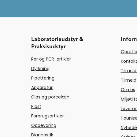
Laboratorieudstyr &
Infor
Praksisudstyr
Opret b
Rør og PCR-artikler
Kontakt
Dyrkning
Tilmeld
Pipettering
Tilmeld
Apparatur
Om os
Glas og porcelæn
Miljøtil
Plast
Levera
Forbrugsartikler
Hounise
Opbevaring
Nyhede
Diagnostik