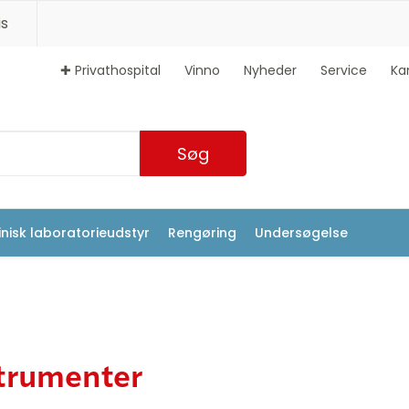
s
✚ Privathospital
Vinno
Nyheder
Service
Ka
Søg
inisk laboratorieudstyr
Rengøring
Undersøgelse
trumenter