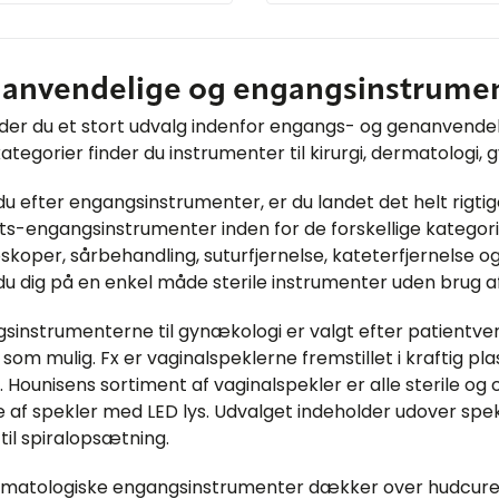
anvendelige og engangsinstrumente
nder du et stort udvalg indenfor engangs- og genanvendelig
kategorier finder du instrumenter til kirurgi, dermatologi
du efter engangsinstrumenter, er du landet det helt rigti
ets-engangsinstrumenter inden for de forskellige kategori
skoper, sårbehandling, suturfjernelse, kateterfjernelse
 du dig på en enkel måde sterile instrumenter uden brug af
sinstrumenterne til gynækologi er valgt efter patientven
 som mulig. Fx er vaginalspeklerne fremstillet i kraftig pl
 Hounisens sortiment af vaginalspekler er alle sterile og ce
 af spekler med LED lys. Udvalget indeholder udover s
til spiralopsætning.
matologiske engangsinstrumenter dækker over hudcurett