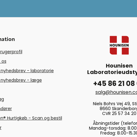
mation
rugerprofil
 os
Hounisen
 nyhedsbrev - laboratorie
Laboratorieudsty
 nyhedsbrev - læge
+45 86 21 08
salg@hounisen.
tag
Niels Bohrs Vej 49, Sti
8660 Skanderbor
ndører
CVR 25 57 34 20
n® Hurtigkøb - Scan og bestil
Åbningstider (telefo
r
Mandag-torsdag: 8.00
Fredag: 8.00-15.3