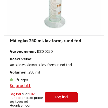
Måleglas 250 ml, lav form, rund fod
Varenummer:
1330.0250
Beskrivelse:
AR-Glas®, klasse B, lav form, rund fod
Volumen:
250 ml
På lager
Se produkt
Log ind
eller
Bliv
Log ind
kunde
for at se priser
og købe på
Hounisen.com