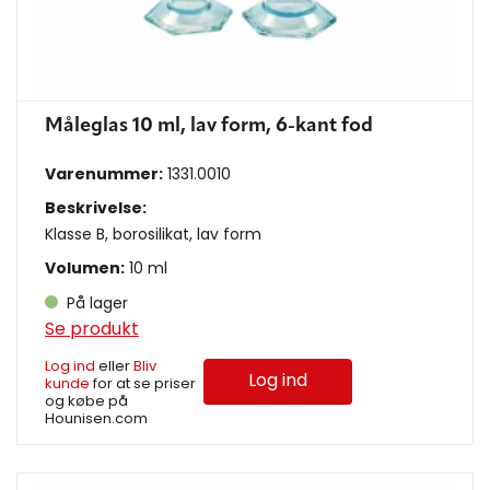
Måleglas 10 ml, lav form, 6-kant fod
Varenummer:
1331.0010
Beskrivelse:
Klasse B, borosilikat, lav form
Volumen:
10 ml
På lager
Se produkt
Log ind
eller
Bliv
Log ind
kunde
for at se priser
og købe på
Hounisen.com