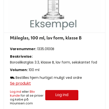
Måleglas, 100 ml, lav form, klasse B
Varenummer:
1335.0100B
Beskrivelse:
Borosilikatglas 3.3, klasse B, lav form, sekskantet fod
Volumen:
100 ml
⛟ Bestilles hjem hurtigst muligt ved ordre
Se produkt
Log ind
eller
Bliv
Log ind
kunde
for at se priser
og købe på
Hounisen.com