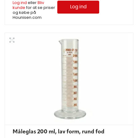
Log ind
eller
Bliv
Log ind
kunde
for at se priser
og købe på
Hounisen.com
Måleglas 200 ml, lav form, rund fod