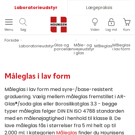
Laboratorieudstyr
Lægepraksis
Menu
Søg
Viden
Log ind
Kurv
Forside
Glas og
Måle- og
Måleglas
Laboratorieudstyr
Måleglas
porcelæn
vejeudstyr
i lav form
i glas
Måleglas i lav form
Måleglas i lav form med syre-/base-resistent
graduering. Vælg mellem måleglas fremstillet i AR-
Glas®/soda glas eller Borosilikatglas 3.3 - begge
typer måleglas følger DIN EN ISO 4788 standarden
med en målenøjagtighed i henhold til klasse B. De
lave måleglas fås i størrelser fra 5 ml helt op til
2.000 ml. I kategorien
Måleglas
finder du Hounisens