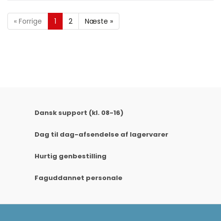
«
Forrige
1
2
Næste
»
Dansk support (kl. 08-16)
Dag til dag-afsendelse af lagervarer
Hurtig genbestilling
Faguddannet personale