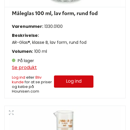
Måleglas 100 ml, lav form, rund fod
Varenummer:
1330.0100
Beskrivelse:
AR-Glas®, klasse B, lav form, rund fod
Volumen:
100 ml
På lager
Se produkt
Log ind
eller
Bliv
Log ind
kunde
for at se priser
og købe på
Hounisen.com