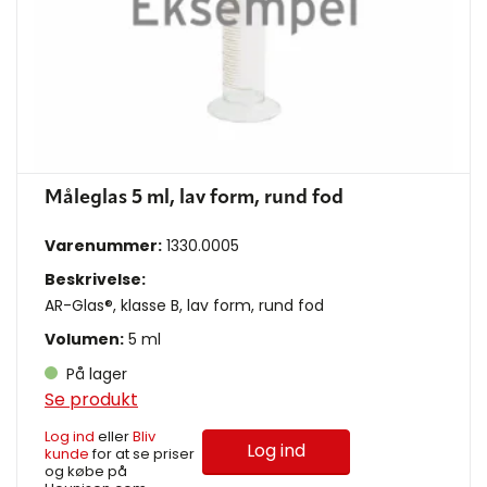
Måleglas 5 ml, lav form, rund fod
Varenummer:
1330.0005
Beskrivelse:
AR-Glas®, klasse B, lav form, rund fod
Volumen:
5 ml
På lager
Se produkt
Log ind
eller
Bliv
Log ind
kunde
for at se priser
og købe på