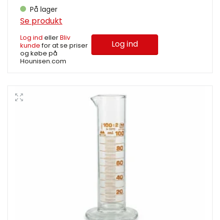
På lager
Se produkt
Log ind
eller
Bliv
Log ind
kunde
for at se priser
og købe på
Hounisen.com