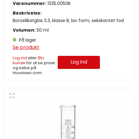
Varenummer:
1335.0050B
Beskrivelse:
Borosilikatglas 3.3, klasse B, lav form, sekskantet fod
Volumen:
50 ml
På lager
Se produkt
Log ind
eller
Bliv
Log ind
kunde
for at se priser
og købe på
Hounisen.com