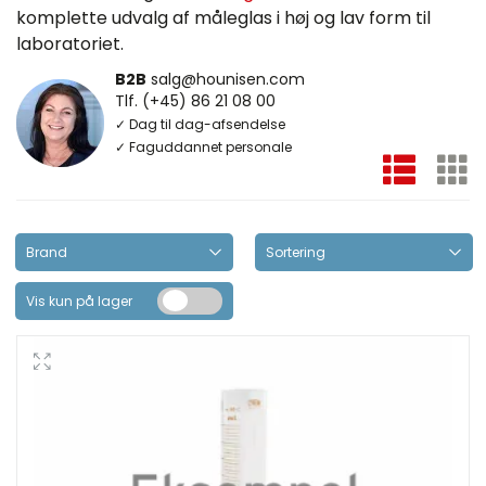
komplette udvalg af måleglas i høj og lav form til
laboratoriet.
B2B
salg@hounisen.com
Tlf. (+45) 86 21 08 00
✓ Dag til dag-afsendelse
✓ Faguddannet personale
Vis kun på lager