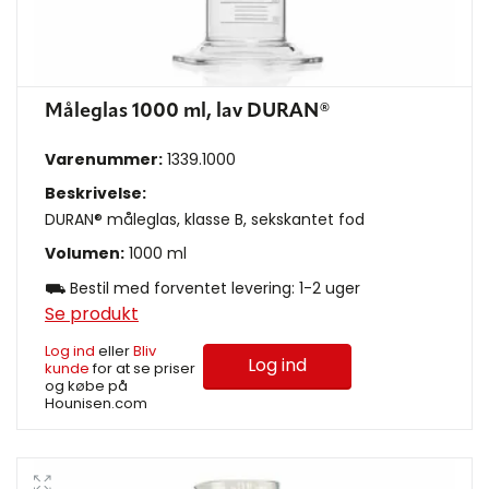
Måleglas 1000 ml, lav DURAN®
Varenummer:
1339.1000
Beskrivelse:
DURAN® måleglas, klasse B, sekskantet fod
Volumen:
1000 ml
⛟ Bestil med forventet levering: 1-2 uger
Se produkt
Log ind
eller
Bliv
Log ind
kunde
for at se priser
og købe på
Hounisen.com