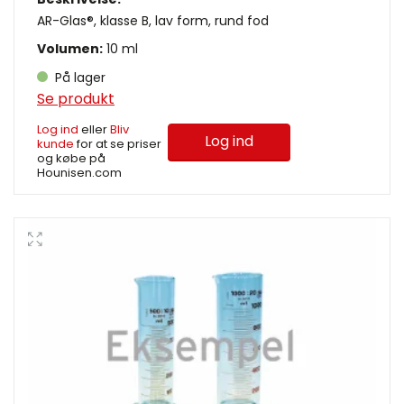
AR-Glas®, klasse B, lav form, rund fod
Volumen:
10 ml
På lager
Se produkt
Log ind
eller
Bliv
Log ind
kunde
for at se priser
og købe på
Hounisen.com