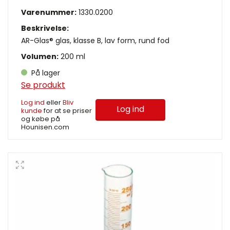
Varenummer:
1330.0200
Beskrivelse:
AR-Glas® glas, klasse B, lav form, rund fod
Volumen:
200 ml
På lager
Se produkt
Log ind
eller
Bliv
Log ind
kunde
for at se priser
og købe på
Hounisen.com