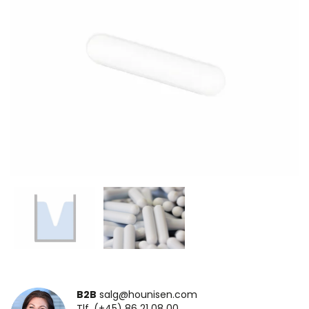
B2B
salg@hounisen.com
Tlf. (+45) 86 21 08 00