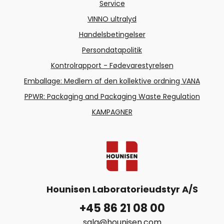
Service
VINNO ultralyd
Handelsbetingelser
Persondatapolitik
Kontrolrapport - Fødevarestyrelsen
Emballage: Medlem af den kollektive ordning VANA
PPWR: Packaging and Packaging Waste Regulation
KAMPAGNER
Hounisen Laboratorieudstyr A/S
+45 86 21 08 00
salg@hounisen.com