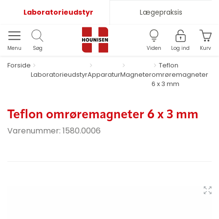
Laboratorieudstyr
Lægepraksis
Menu
Søg
Viden
Log ind
Kurv
Forside
Teflon
Laboratorieudstyr
Apparatur
Magneter
omrøremagneter
6 x 3 mm
Teflon omrøremagneter 6 x 3 mm
Varenummer:
1580.0006