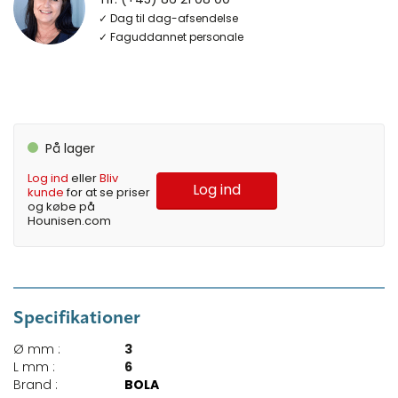
✓ Dag til dag-afsendelse
✓ Faguddannet personale
På lager
Log ind
eller
Bliv
Log ind
kunde
for at se priser
og købe på
Hounisen.com
Specifikationer
Ø mm :
3
L mm :
6
Brand :
BOLA