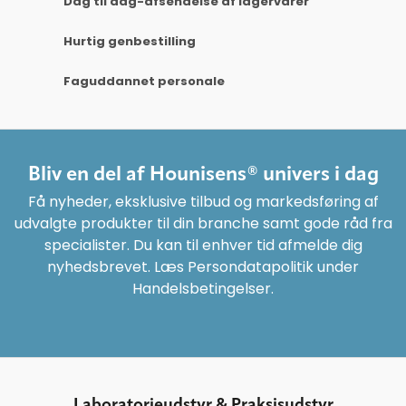
Dag til dag-afsendelse af lagervarer
Hurtig genbestilling
Faguddannet personale
Bliv en del af Hounisens® univers i dag
Få nyheder, eksklusive tilbud og markedsføring af
udvalgte produkter til din branche samt gode råd fra
specialister. Du kan til enhver tid afmelde dig
nyhedsbrevet. Læs Persondatapolitik under
Handelsbetingelser.
Laboratorieudstyr & Praksisudstyr