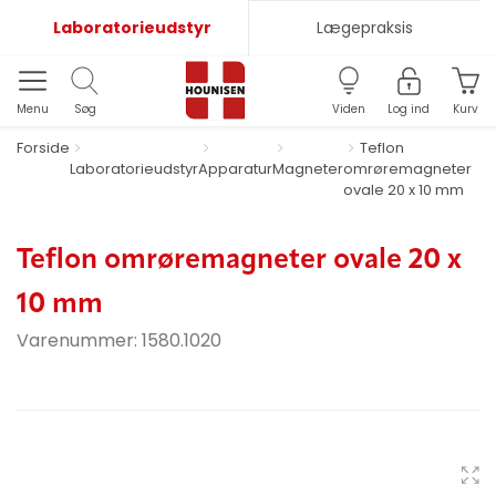
Laboratorieudstyr
Lægepraksis
Menu
Søg
Viden
Log ind
Kurv
Forside
Teflon
Laboratorieudstyr
Apparatur
Magneter
omrøremagneter
ovale 20 x 10 mm
Teflon omrøremagneter ovale 20 x
10 mm
Varenummer:
1580.1020