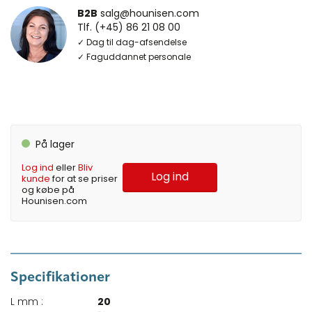
B2B
salg@hounisen.com
Tlf. (+45) 86 21 08 00
✓ Dag til dag-afsendelse
✓ Faguddannet personale
På lager
Log ind
eller
Bliv
Log ind
kunde
for at se priser
og købe på
Hounisen.com
Specifikationer
L mm :
20