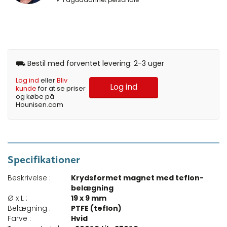
⛟ Bestil med forventet levering: 2-3 uger
Log ind
eller
Bliv
Log ind
kunde
for at se priser
og købe på
Hounisen.com
Specifikationer
Beskrivelse :
Krydsformet magnet med teflon-
belægning
Ø x L :
19 x 9 mm
Belægning :
PTFE (teflon)
Farve :
Hvid