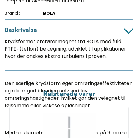
Temperaturtolerance
-200°C til +250°C
:
Brand :
BOLA
Beskrivelse
Krydsformet omrørermagnet fra BOLA med fuld
PTFE‑ (teflon) belægning, udviklet til applikationer
hvor der ønskes ekstra turbulens i prøven.
Den særlige krydsform øger omrøringseffektiviteten
og sikrer god blanding selv ved lave
Relaterede varer
omrøringshastigheder, hvilket gør den velegnet til
følsomme eller viskose opløsninger.
Med en diameter på 19 mm og længde på 9 mm er