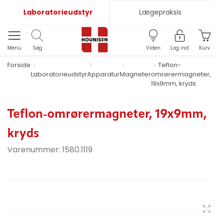
Laboratorieudstyr
Lægepraksis
Menu
Søg
Viden
Log ind
Kurv
Forside
Teflon-
Laboratorieudstyr
Apparatur
Magneter
omrørermagneter,
19x9mm, kryds
Teflon-omrørermagneter, 19x9mm,
kryds
Varenummer:
1580.1119