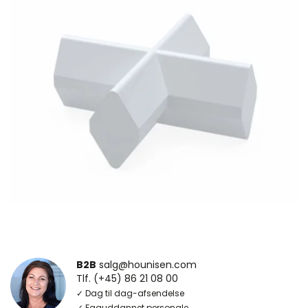
B2B
salg@hounisen.com
Tlf. (+45) 86 21 08 00
✓ Dag til dag-afsendelse
✓ Faguddannet personale