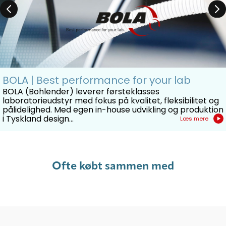
velegnet til laboratorier, der stiller krav om høj
renhed og minimal risiko for kontaminering mellem
forskellige forsøg.
Omrørermagneten leveres i pakker á 10 stk., hvilket
BOLA | Best performance for your lab
gør det nemt at udstyre flere arbejdsstationer eller
BOLA (Bohlender) leverer førsteklasses
sikre ekstra magneter til rutinebrug i laboratoriet.
laboratorieudstyr med fokus på kvalitet, fleksibilitet og
pålidelighed. Med egen in-house udvikling og produktion
i Tyskland design...
Læs mere
Ofte købt sammen med