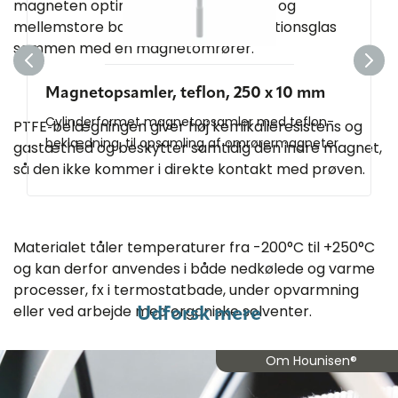
magneten optimeret til brug i mindre og
mellemstore bægere, kolber og reaktionsglas
sammen med en magnetomrører.
Magnetopsamler, teflon, 250 x 10 mm
Cylinderformet magnetopsamler med teflon-
PTFE‑belægningen giver høj kemikalieresistens og
beklædning, til opsamling af omrørermagneter.
gastæthed og beskytter samtidig den indre magnet,
så den ikke kommer i direkte kontakt med prøven.
Materialet tåler temperaturer fra -200°C til +250°C
og kan derfor anvendes i både nedkølede og varme
processer, fx i termostatbade, under opvarmning
eller ved arbejde med organiske solventer.
Udforsk mere
Om Hounisen®
Den hvide, glatte overflade er let at rengøre og er