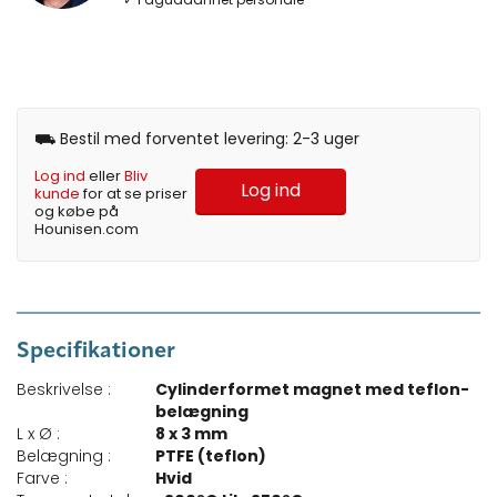
⛟ Bestil med forventet levering: 2-3 uger
Log ind
eller
Bliv
Log ind
kunde
for at se priser
og købe på
Hounisen.com
Specifikationer
Beskrivelse :
Cylinderformet magnet med teflon-
belægning
L x Ø :
8 x 3 mm
Belægning :
PTFE (teflon)
Farve :
Hvid