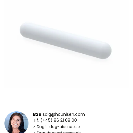
B2B
salg@hounisen.com
Tlf. (+45) 86 21 08 00
✓ Dag til dag-afsendelse
✓ Faguddannet personale