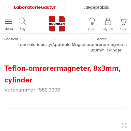
Laboratorieudstyr
Lægepraksis
Menu
Søg
Viden
Log ind
Kurv
Forside
Teflon-
Laboratorieudstyr
Apparatur
Magneter
omrørermagneter,
8x3mm, cylinder
Teflon-omrørermagneter, 8x3mm,
cylinder
Varenummer:
1580.0008