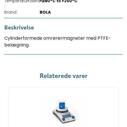
Temperaturtolerance
-200°C til +250°C
:
Brand :
BOLA
Beskrivelse
Cylinderformede omrørermagneter med PTFE-
belægning.
Relaterede varer