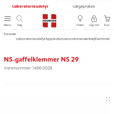
Laboratorieudstyr
Lægepraksis
Menu
Søg
Viden
Log ind
Kurv
Forside
NS
Laboratorieudstyr
Apparatur
Laboratorieværktøj
Klemmer
k
NS-gaffelklemmer NS 29
Varenummer:
1486.0029