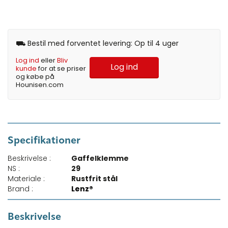
⛟ Bestil med forventet levering: Op til 4 uger
Log ind
eller
Bliv
Log ind
kunde
for at se priser
og købe på
Hounisen.com
Specifikationer
Beskrivelse :
Gaffelklemme
NS :
29
Materiale :
Rustfrit stål
Brand :
Lenz®
Beskrivelse