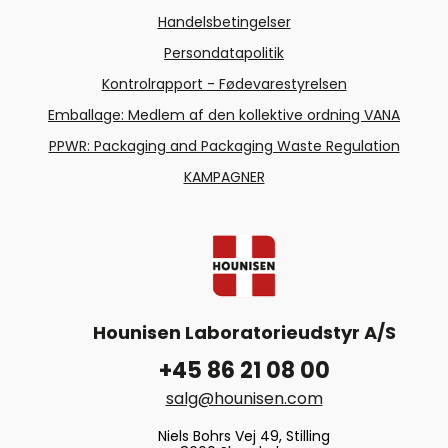
Handelsbetingelser
Persondatapolitik
Kontrolrapport - Fødevarestyrelsen
Emballage: Medlem af den kollektive ordning VANA
PPWR: Packaging and Packaging Waste Regulation
KAMPAGNER
Hounisen Laboratorieudstyr A/S
+45 86 21 08 00
salg@hounisen.com
Niels Bohrs Vej 49, Stilling