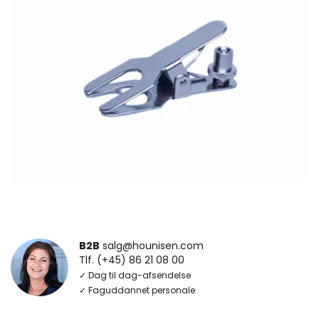
B2B
salg@hounisen.com
Tlf. (+45) 86 21 08 00
✓ Dag til dag-afsendelse
✓ Faguddannet personale