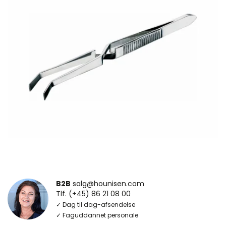
B2B
salg@hounisen.com
Tlf. (+45) 86 21 08 00
✓ Dag til dag-afsendelse
✓ Faguddannet personale