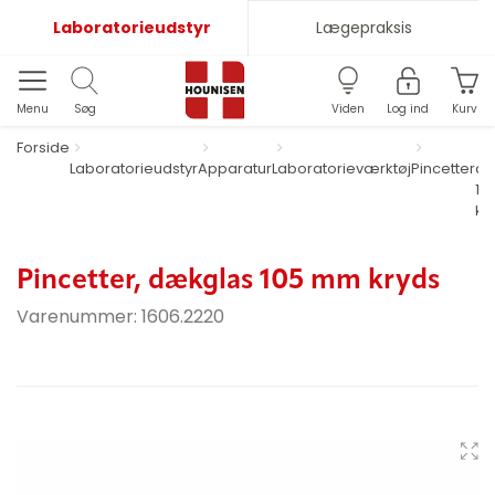
Laboratorieudstyr
Lægepraksis
Menu
Søg
Viden
Log ind
Kurv
Forside
Laboratorieudstyr
Apparatur
Laboratorieværktøj
Pincetter
dæ
10
kr
Pincetter, dækglas 105 mm kryds
Varenummer:
1606.2220