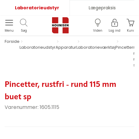
Laboratorieudstyr
Lægepraksis
Menu
Søg
Viden
Log ind
Kurv
Forside
Laboratorieudstyr
Apparatur
Laboratorieværktøj
Pincetter
rus
ru
mm
sp
Pincetter, rustfri - rund 115 mm
buet sp
Varenummer:
1605.1115