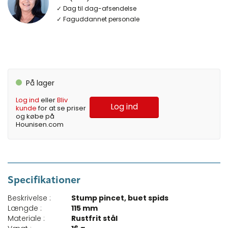
✓ Dag til dag-afsendelse
✓ Faguddannet personale
På lager
Log ind
eller
Bliv
Log ind
kunde
for at se priser
og købe på
Hounisen.com
Specifikationer
Beskrivelse :
Stump pincet, buet spids
Længde :
115 mm
Materiale :
Rustfrit stål