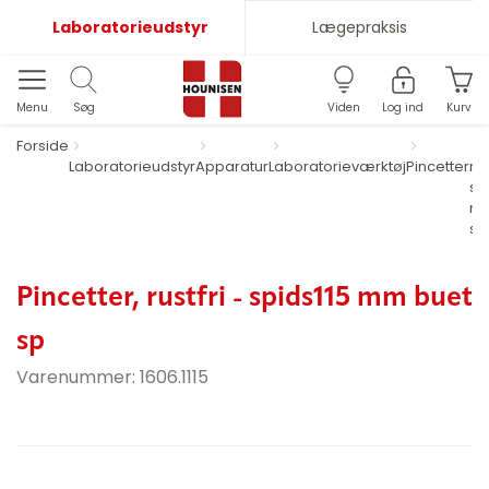
Laboratorieudstyr
Lægepraksis
Menu
Søg
Viden
Log ind
Kurv
Forside
Laboratorieudstyr
Apparatur
Laboratorieværktøj
Pincetter
rus
sp
mm
sp
Pincetter, rustfri - spids115 mm buet
sp
Varenummer:
1606.1115