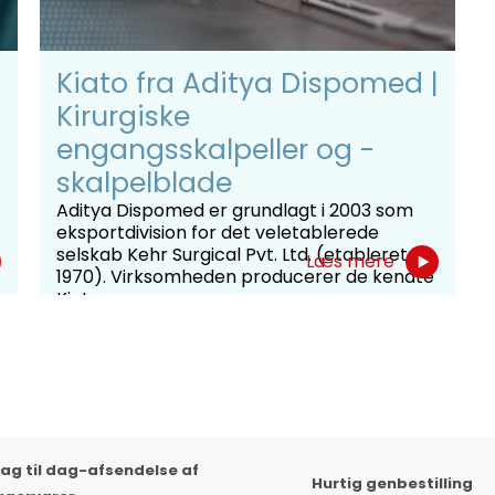
Kiato fra Aditya Dispomed |
Kirurgiske
engangsskalpeller og -
skalpelblade
Aditya Dispomed er grundlagt i 2003 som
eksportdivision for det veletablerede
selskab Kehr Surgical Pvt. Ltd. (etableret i
Læs mere
1970). Virksomheden producerer de kendte
Kiato-...
ag til dag-afsendelse af
Hurtig genbestilling