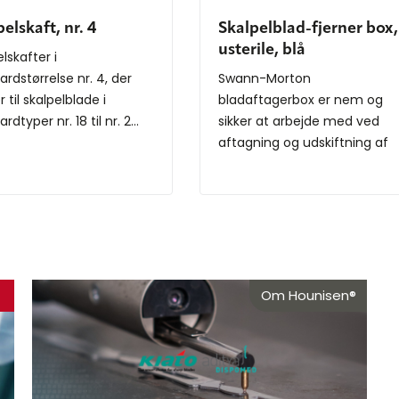
elskaft, nr. 4
Skalpelblad-fjerner box,
usterile, blå
lskafter i
ardstørrelse nr. 4, der
Swann-Morton
 til skalpelblade i
bladaftagerbox er nem og
rdtyper nr. 18 til nr. 2...
sikker at arbejde med ved
aftagning og udskiftning af
skalpelbla...
Om Hounisen®