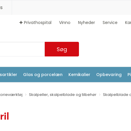
s
✚ Privathospital
Vinno
Nyheder
Service
Ka
Søg
artikler
Glas og porcelæn
Kemikalier
Opbevaring
P
orieværktøj
Skalpeller, skalpelblade og tilbehør
Skalpelblade o
ril