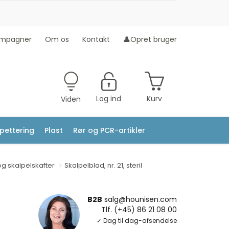
mpagner
Om os
Kontakt
👤Opret bruger
Log ind
Kurv
Viden
ipettering
Plast
Rør og PCR-artikler
g skalpelskafter
Skalpelblad, nr. 21, steril
B2B
salg@hounisen.com
Tlf. (+45) 86 21 08 00
✓ Dag til dag-afsendelse