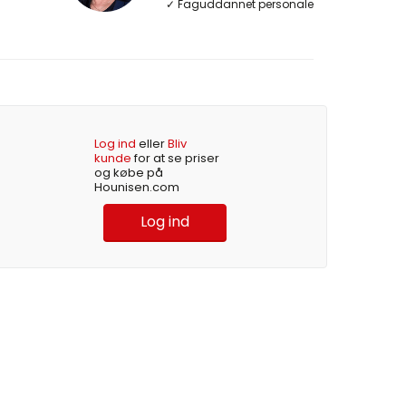
✓ Faguddannet personale
Log ind
eller
Bliv
kunde
for at se priser
og købe på
Hounisen.com
Log ind