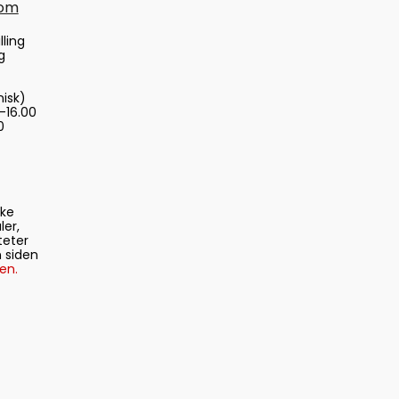
com
lling
g
nisk)
-16.00
0
ske
ler,
teter
 siden
en.