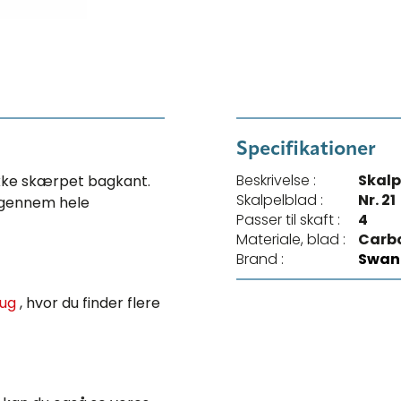
Specifikationer
Beskrivelse :
Skal
ikke skærpet bagkant.
Skalpelblad :
Nr. 21
t gennem hele
Passer til skaft :
4
Materiale, blad :
Carb
Brand :
Swan
rug
, hvor du finder flere