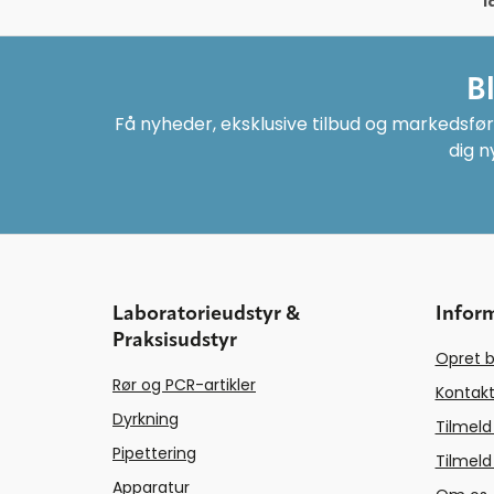
l
B
Få nyheder, eksklusive tilbud og markedsføri
dig n
Laboratorieudstyr &
Infor
Praksisudstyr
Opret b
Rør og PCR-artikler
Kontakt
Dyrkning
Tilmeld
Pipettering
Tilmeld
Apparatur