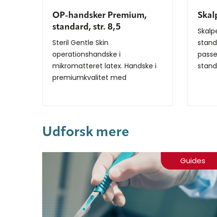
OP-handsker Premium,
Skalp
standard, str. 8,5
Skalpe
Steril Gentle Skin
stand
operationshandske i
passer
mikromatteret latex. Handske i
standa
premiumkvalitet med
ergonomisk g...
Udforsk mere
Guides