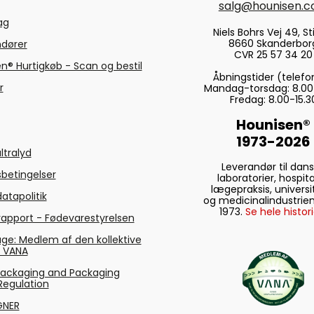
salg@hounisen.
tag
Niels Bohrs Vej 49, Sti
8660 Skanderbor
ndører
CVR 25 57 34 20
n® Hurtigkøb - Scan og bestil
Åbningstider (telefo
r
Mandag-torsdag: 8.00
Fredag: 8.00-15.3
Hounisen®
1973-2026
ltralyd
Leverandør til dan
betingelser
laboratorier, hospita
lægepraksis, universi
atapolitik
og medicinalindustrien
1973.
Se hele histori
rapport - Fødevarestyrelsen
ge: Medlem af den kollektive
g VANA
Packaging and Packaging
Regulation
GNER