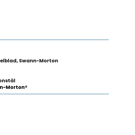
pelblad, Swann-Morton
onstål
n-Morton®