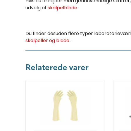
Hvis du arbejder med genanvendelige skafter,
udvalg af
skalpelblade
.
Du finder desuden flere typer laboratorieværk
skalpeller og blade
.
Relaterede varer