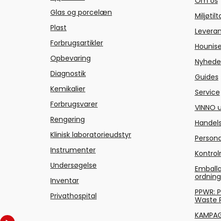
Om os
Glas og porcelæn
Miljøtil
Plast
Levera
Forbrugsartikler
Hounise
Opbevaring
Nyhede
Diagnostik
Guides
Kemikalier
Service
Forbrugsvarer
VINNO u
Rengøring
Handels
Klinisk laboratorieudstyr
Persond
Instrumenter
Kontrol
Undersøgelse
Emballa
ordnin
Inventar
PPWR: 
Privathospital
Waste 
KAMPA