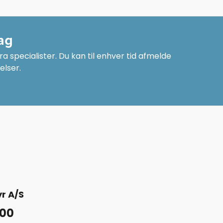
ag
a specialister. Du kan til enhver tid afmelde
elser.
r A/S
 00