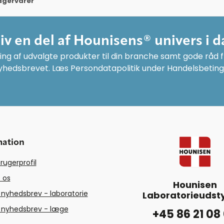
agervarer
liv en del af Hounisens® univers i d
ng af udvalgte produkter til din branche samt gode råd fr
yhedsbrevet. Læs Persondatapolitik under Handelsbeting
mation
rugerprofil
 os
Hounisen
 nyhedsbrev - laboratorie
Laboratorieudsty
 nyhedsbrev - læge
+45 86 21 08