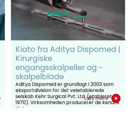
Kiato fra Aditya Dispomed |
Kirurgiske
engangsskalpeller og -
skalpelblade
Aditya Dispomed er grundlagt i 2003 som
eksportdivision for det veletablerede
selskab Kehr Surgical Pvt. Ltd. (etableret i
Læs mere
1970). Virksomheden producerer de kendte
Kiato-...