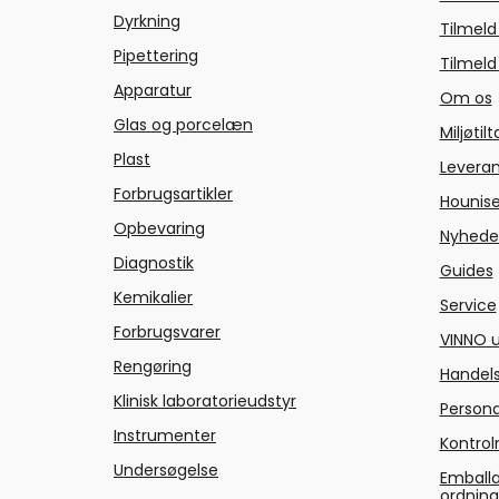
Dyrkning
Tilmeld
Pipettering
Tilmeld
Apparatur
Om os
Glas og porcelæn
Miljøtil
Plast
Levera
Forbrugsartikler
Hounise
Opbevaring
Nyhede
Diagnostik
Guides
Kemikalier
Service
Forbrugsvarer
VINNO u
Rengøring
Handels
Klinisk laboratorieudstyr
Persond
Instrumenter
Kontrol
Undersøgelse
Emballa
ordnin