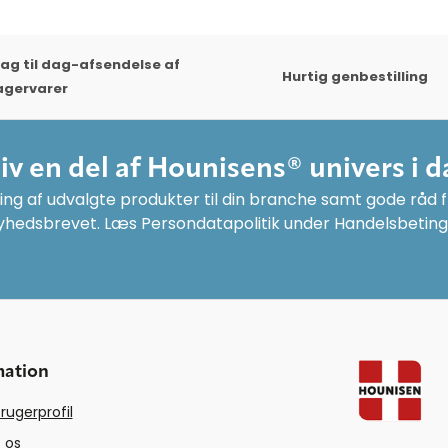
ag til dag-afsendelse af
Hurtig genbestilling
agervarer
liv en del af Hounisens® univers i d
ng af udvalgte produkter til din branche samt gode råd fr
yhedsbrevet. Læs Persondatapolitik under Handelsbeting
mation
rugerprofil
 os