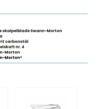
le skalpelblade Swann-Morton
2a
rit carbonstål
elskaft nr. 4
n-Morton
n-Morton®