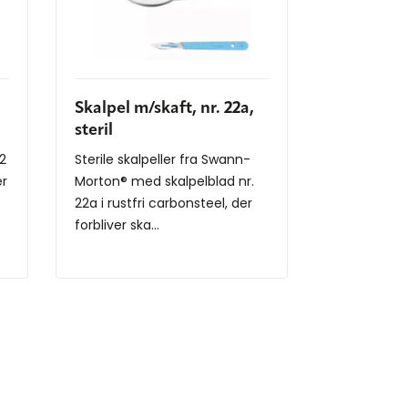
Skalpel m/skaft, nr. 22a,
steril
22
Sterile skalpeller fra Swann-
er
Morton® med skalpelblad nr.
22a i rustfri carbonsteel, der
forbliver ska...