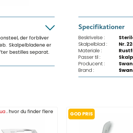
Specifikationer
Beskrivelse :
Steri
onsteel, der forbliver
Skalpelblad :
Nr. 2
greb. Skalpelbladene er
Materiale :
Rustf
ter bestilles separat.
Passer til :
Skalp
Producent :
Swan
Brand :
Swan
rug
, hvor du finder flere
GOD PRIS