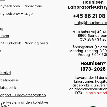
Hounisen
 nyhedsbrev - laboratorie
Laboratorieudsty
 nyhedsbrev - læge
+45 86 21 08
salg@hounisen.
tag
Niels Bohrs Vej 49, Sti
8660 Skanderbor
ndører
CVR 25 57 34 20
n® Hurtigkøb - Scan og bestil
Åbningstider (telefo
r
Mandag-torsdag: 8.00
Fredag: 8.00-15.3
Hounisen®
1973-2026
ltralyd
Leverandør til dan
betingelser
laboratorier, hospita
lægepraksis, universi
atapolitik
og medicinalindustrien
1973.
Se hele histori
rapport - Fødevarestyrelsen
ge: Medlem af den kollektive
g VANA