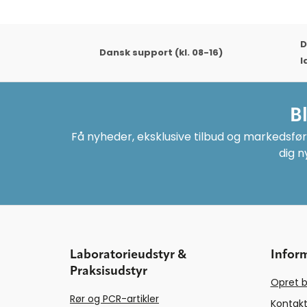
D
Dansk support (kl. 08-16)
l
B
Få nyheder, eksklusive tilbud og markedsføri
dig n
Laboratorieudstyr &
Infor
Praksisudstyr
Opret b
Rør og PCR-artikler
Kontakt