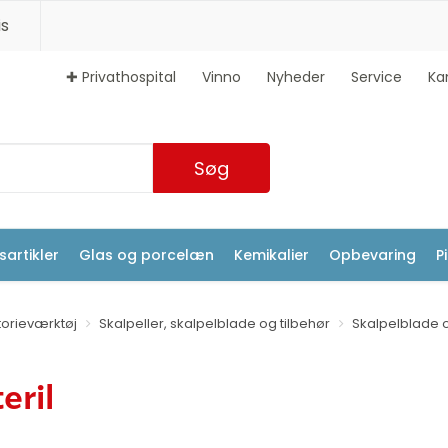
s
✚ Privathospital
Vinno
Nyheder
Service
Ka
Søg
artikler
Glas og porcelæn
Kemikalier
Opbevaring
P
orieværktøj
Skalpeller, skalpelblade og tilbehør
Skalpelblade o
eril