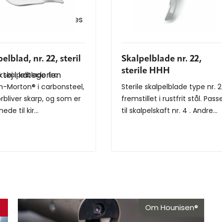
 kan du også se vores
elblad, nr. 22, steril
Skalpelblade nr. 22,
sterile HHH
tøj i kategorien
e skalpelblade fra
-Morton® i carbonsteel,
Sterile skalpelblade type nr. 
orbliver skarp, og som er
fremstillet i rustfrit stål. Pass
ede til kir...
til skalpelskaft nr. 4 . Andre...
Om Hounisen®