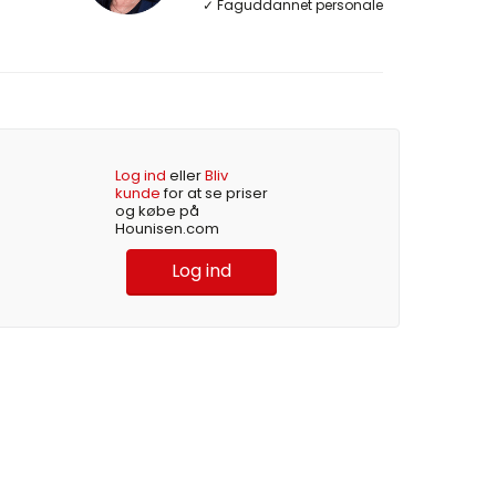
✓ Faguddannet personale
Log ind
eller
Bliv
kunde
for at se priser
og købe på
Hounisen.com
Log ind