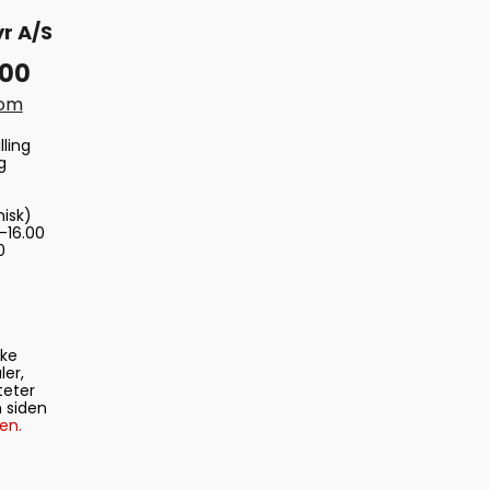
r A/S
 00
com
lling
g
nisk)
-16.00
0
ske
ler,
teter
 siden
en.