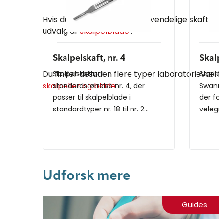
Hvis du arbejder med genanvendelige skafter,
udvalg af
skalpelblade
.
Skalpelskaft, nr. 4
Skalp
Du finder desuden flere typer laboratorieværk
Skalpelskafter i
Steril
skalpeller og blade
.
standardstørrelse nr. 4, der
Swann
passer til skalpelblade i
der f
standardtyper nr. 18 til nr. 2...
velegn
Udforsk mere
Guides