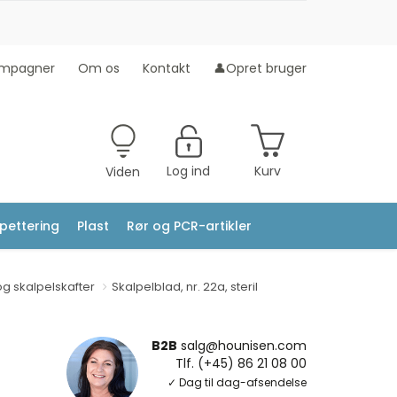
mpagner
Om os
Kontakt
👤Opret bruger
Log ind
Kurv
Viden
ipettering
Plast
Rør og PCR-artikler
g skalpelskafter
Skalpelblad, nr. 22a, steril
B2B
salg@hounisen.com
Tlf. (+45) 86 21 08 00
✓ Dag til dag-afsendelse